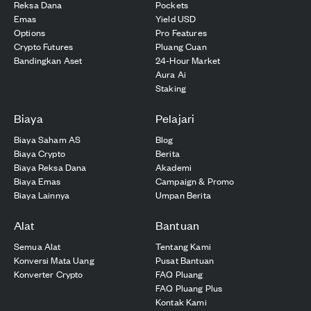
Reksa Dana
Pockets
Emas
Yield USD
Options
Pro Features
Crypto Futures
Pluang Cuan
Bandingkan Aset
24-Hour Market
Aura Ai
Staking
Biaya
Pelajari
Biaya Saham AS
Blog
Biaya Crypto
Berita
Biaya Reksa Dana
Akademi
Biaya Emas
Campaign & Promo
Biaya Lainnya
Umpan Berita
Alat
Bantuan
Semua Alat
Tentang Kami
Konversi Mata Uang
Pusat Bantuan
Konverter Crypto
FAQ Pluang
FAQ Pluang Plus
Kontak Kami