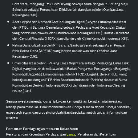
Perantara Pedagang Efek Level II yang bekerja sama dengan PT Pluang Maju
Sekuritas sebagai Perusahaan Efek) berizin dan diawasi oleh Otoritas Jasa
Keuangan (OJK).
Aset Crypto dan Derivatif Aset Keuangan Digital (Crypto Futures) difasilitasi
oleh PT Bumi Santosa Cemerlang sebagai Pedagang Aset Keuangan Digital
yang berizin dan diawasi oleh Otoritas Jasa Keuangan (OJK). Transaksi dicatat
oleh Central Finansial X (CFX) dan dijamin oleh Kliring Komoditi Indonesia (KKI).
Reksa Dana difasilitasi oleh PT Sarana Santosa Sejati sebagai Agen Penjual
Efek Reksa Dana (APERD) yang berizin dan diawasi oleh Otoritas Jasa
Keuangan (OJK).
Emas difasilitasi oleh PT Pluang Emas Sejahtera sebagai Pedagang Emas Fisik
Digital, yang berizin dan diawasi oleh Badan Pengawas Perdagangan Berjangka
Komoditi (Bappebti). Emas disimpan oleh PT ICDX Logistik Berikat (ILB) yang
bekerja sama dengan PT Brinks Solutions Indonesia (Brink's), dicatat di Bursa
Komoditi dan Derivatif Indonesia (ICDX), dan dijamin oleh Indonesia Clearing
House (ICH).
Semua investasi mengandung risiko dan kemungkinan kerugian nilai investasi.
Kinerja pada masa lalu tidak mencerminkan kinerja di masa depan. Kinerja historikal,
expected return, dan proyeksi probabilitas disediakan untuk tujuan informasi dan
ilustrasi.
Peraturan Perdagangan menurut Kelas Aset:
Peraturan dan Ketentuan Perdagangan
Emas
,
Peraturan dan Ketentuan