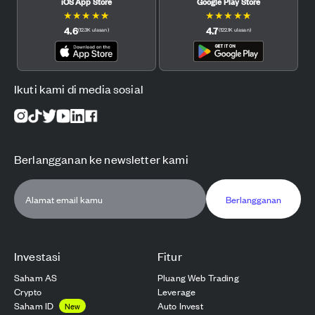
iOS App Store
Google Play Store
★
★
★
★
★
★
★
★
★
★
4.6
4.7
(
12.3K
ulasan
)
(
122.1K
ulasan
)
Ikuti kami di media sosial
Berlangganan ke newsletter kami
Berlangganan
Investasi
Fitur
Saham AS
Pluang Web Trading
Crypto
Leverage
Saham ID
Auto Invest
New