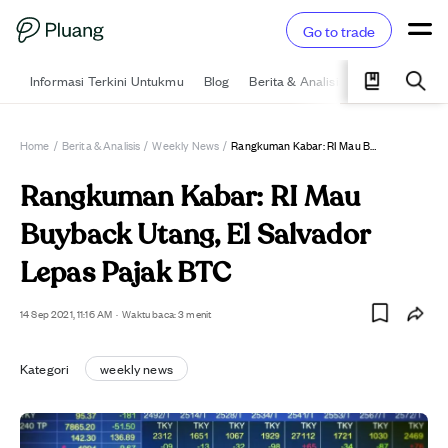
Go to trade
Informasi Terkini Untukmu
Blog
Berita & Analisis
Pelajari
Ka
Home
/
Berita & Analisis
/
Weekly News
/
Rangkuman Kabar: RI Mau Buyback Utang, El Salvador Lepas Pajak BTC
Rangkuman Kabar: RI Mau
Buyback Utang, El Salvador
Lepas Pajak BTC
14 Sep 2021, 11:16 AM
·
Waktu baca: 3 menit
Kategori
weekly news