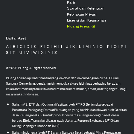
Karir
Syarat dan Ketentuan
Kebijakan Privasi
Lisensi dan Keamanan
Pluang Press Kit
Daftar Aset
A
B
C
D
E
F
G
H
I
J
K
L
M
N
O
P
Q
R
|
|
|
|
|
|
|
|
|
|
|
|
|
|
|
|
|
|
S
T
U
V
W
X
Y
Z
|
|
|
|
|
|
|
©
2026
Pluang. All rights reserved.
Pluang adalah aplikasi finansial yang dikelola dan dikembangkan oleh PT Bumi
Santosa Cemerlang, dengan misi membuka akses lebih luas terhadap beragam
kelas aset melalui produk investasi mikro secara mudah, aman, dan terjangkau bagi
masyarakat Indonesia.
Saham AS, ETF, dan Options difasilitasi oleh PT PG Berjangka sebagai
Perantara Pedagang Derivatif Keuangan yang berizin dan diawasi oleh Otoritas
Jasa Keuangan (OJK) untuk produk derivatif keuangan dengan aset dasar
berupa Efek. Transaksi dicatat pada Jakarta Futures Exchange (JFX) dan
Kliring Berjangka Indonesia (KBI).
Saham Indonesia (oleh PT Sarana Santosa Sejati sebagai Mitra Pemasaran