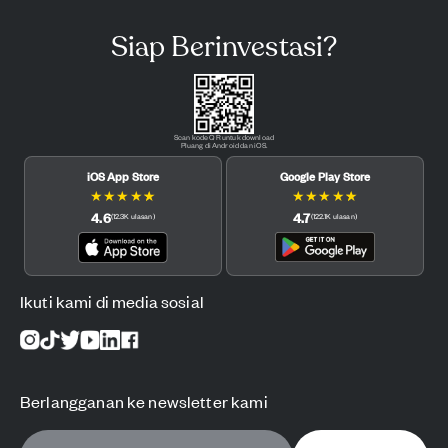
Siap Berinvestasi?
Scan kode QR untuk download
Pluang di Android dan iOS.
iOS App Store
Google Play Store
★
★
★
★
★
★
★
★
★
★
4.6
4.7
(
12.3K
ulasan
)
(
122.1K
ulasan
)
Ikuti kami di media sosial
Berlangganan ke newsletter kami