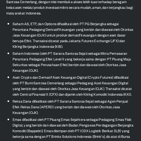
Santosa Cemerlang, dengan misi membuka akses lebih luas terhadap beragam
kelas aset melalui produk investasi mikro secara mudah, aman, dan terjangkau bagi
masyarakat Indonesia.
Saham AS, ETF, dan Options difasilitasi oleh PT PG Berjangka sebagai
Perantara Pedagang Derivatif Keuangan yang berizin dan diawasi oleh Otoritas
Jasa Keuangan (OJK) untuk produk derivatif keuangan dengan aset dasar
berupa Efek. Transaksi dicatat pada Jakarta Futures Exchange (JFX) dan
Kliring Berjangka Indonesia (KBI).
Saham Indonesia (oleh PT Sarana Santosa Sejati sebagai Mitra Pemasaran
Perantara Pedagang Efek Level II yang bekerja sama dengan PT Pluang Maju
Sekuritas sebagai Perusahaan Efek) berizin dan diawasi oleh Otoritas Jasa
Keuangan (OJK).
Aset Crypto dan Derivatif Aset Keuangan Digital (Crypto Futures) difasilitasi
oleh PT Bumi Santosa Cemerlang sebagai Pedagang Aset Keuangan Digital
yang berizin dan diawasi oleh Otoritas Jasa Keuangan (OJK). Transaksi dicatat
oleh Central Finansial X (CFX) dan dijamin oleh Kliring Komoditi Indonesia (KKI).
Reksa Dana difasilitasi oleh PT Sarana Santosa Sejati sebagai Agen Penjual
Efek Reksa Dana (APERD) yang berizin dan diawasi oleh Otoritas Jasa
Keuangan (OJK).
Emas difasilitasi oleh PT Pluang Emas Sejahtera sebagai Pedagang Emas Fisik
Digital, yang berizin dan diawasi oleh Badan Pengawas Perdagangan Berjangka
Komoditi (Bappebti). Emas disimpan oleh PT ICDX Logistik Berikat (ILB) yang
bekerja sama dengan PT Brinks Solutions Indonesia (Brink's), dicatat di Bursa