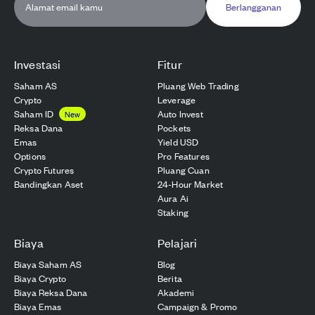
Berlangganan
Investasi
Fitur
Saham AS
Pluang Web Trading
Crypto
Leverage
Saham ID
Auto Invest
New
Reksa Dana
Pockets
Emas
Yield USD
Options
Pro Features
Crypto Futures
Pluang Cuan
Bandingkan Aset
24-Hour Market
Aura Ai
Staking
Biaya
Pelajari
Biaya Saham AS
Blog
Biaya Crypto
Berita
Biaya Reksa Dana
Akademi
Biaya Emas
Campaign & Promo