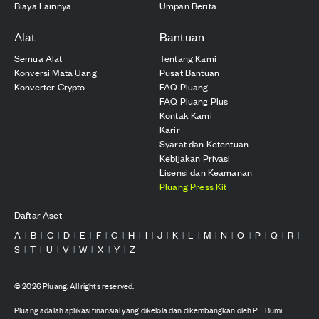
Biaya Lainnya
Umpan Berita
Alat
Bantuan
Semua Alat
Tentang Kami
Konversi Mata Uang
Pusat Bantuan
Konverter Crypto
FAQ Pluang
FAQ Pluang Plus
Kontak Kami
Karir
Syarat dan Ketentuan
Kebijakan Privasi
Lisensi dan Keamanan
Pluang Press Kit
Daftar Aset
A
B
C
D
E
F
G
H
I
J
K
L
M
N
O
P
Q
R
|
|
|
|
|
|
|
|
|
|
|
|
|
|
|
|
|
|
S
T
U
V
W
X
Y
Z
|
|
|
|
|
|
|
©
2026
Pluang. All rights reserved.
Pluang adalah aplikasi finansial yang dikelola dan dikembangkan oleh PT Bumi