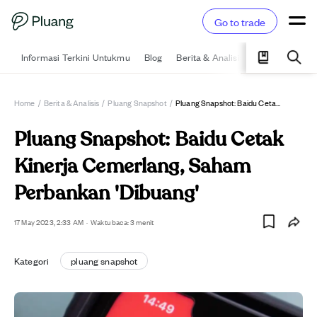
Go to trade
Informasi Terkini Untukmu
Blog
Berita & Analisis
Pelajari
Ka
Home
/
Berita & Analisis
/
Pluang Snapshot
/
Pluang Snapshot: Baidu Cetak Kinerja Cemerlang, Saham Perbankan 'Dibuang'
Pluang Snapshot: Baidu Cetak
Kinerja Cemerlang, Saham
Perbankan 'Dibuang'
17 May 2023, 2:33 AM
·
Waktu baca: 3 menit
Kategori
pluang snapshot