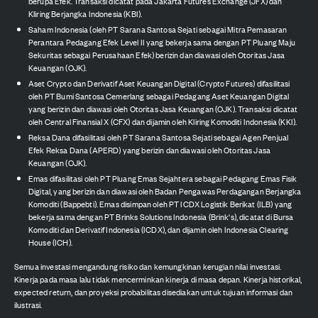
berupa Efek. Transaksi dicatat pada Jakarta Futures Exchange (JFX) dan
Kliring Berjangka Indonesia (KBI).
Saham Indonesia (oleh PT Sarana Santosa Sejati sebagai Mitra Pemasaran
Perantara Pedagang Efek Level II yang bekerja sama dengan PT Pluang Maju
Sekuritas sebagai Perusahaan Efek) berizin dan diawasi oleh Otoritas Jasa
Keuangan (OJK).
Aset Crypto dan Derivatif Aset Keuangan Digital (Crypto Futures) difasilitasi
oleh PT Bumi Santosa Cemerlang sebagai Pedagang Aset Keuangan Digital
yang berizin dan diawasi oleh Otoritas Jasa Keuangan (OJK). Transaksi dicatat
oleh Central Finansial X (CFX) dan dijamin oleh Kliring Komoditi Indonesia (KKI).
Reksa Dana difasilitasi oleh PT Sarana Santosa Sejati sebagai Agen Penjual
Efek Reksa Dana (APERD) yang berizin dan diawasi oleh Otoritas Jasa
Keuangan (OJK).
Emas difasilitasi oleh PT Pluang Emas Sejahtera sebagai Pedagang Emas Fisik
Digital, yang berizin dan diawasi oleh Badan Pengawas Perdagangan Berjangka
Komoditi (Bappebti). Emas disimpan oleh PT ICDX Logistik Berikat (ILB) yang
bekerja sama dengan PT Brinks Solutions Indonesia (Brink's), dicatat di Bursa
Komoditi dan Derivatif Indonesia (ICDX), dan dijamin oleh Indonesia Clearing
House (ICH).
Semua investasi mengandung risiko dan kemungkinan kerugian nilai investasi.
Kinerja pada masa lalu tidak mencerminkan kinerja di masa depan. Kinerja historikal,
expected return, dan proyeksi probabilitas disediakan untuk tujuan informasi dan
ilustrasi.