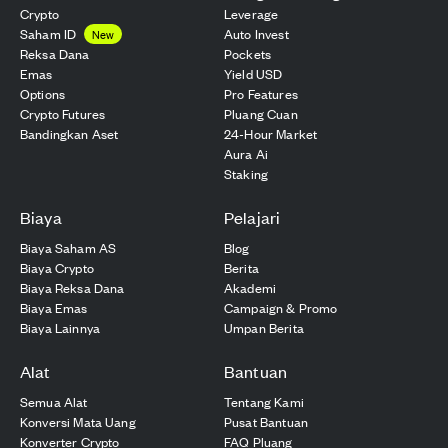
Crypto
Leverage
Saham ID
Auto Invest
New
Reksa Dana
Pockets
Emas
Yield USD
Options
Pro Features
Crypto Futures
Pluang Cuan
Bandingkan Aset
24-Hour Market
Aura Ai
Staking
Biaya
Pelajari
Biaya Saham AS
Blog
Biaya Crypto
Berita
Biaya Reksa Dana
Akademi
Biaya Emas
Campaign & Promo
Biaya Lainnya
Umpan Berita
Alat
Bantuan
Semua Alat
Tentang Kami
Konversi Mata Uang
Pusat Bantuan
Konverter Crypto
FAQ Pluang