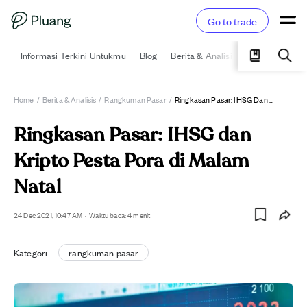
Go to trade
Informasi Terkini Untukmu
Blog
Berita & Analisis
Pelajari
Ka
Home
/
Berita & Analisis
/
Rangkuman Pasar
/
Ringkasan Pasar: IHSG Dan Kripto Pesta Pora Di Malam Natal
Ringkasan Pasar: IHSG dan
Kripto Pesta Pora di Malam
Natal
24 Dec 2021, 10:47 AM
·
Waktu baca: 4 menit
Kategori
rangkuman pasar