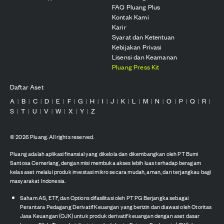
FAQ Pluang Plus
Kontak Kami
Karir
Syarat dan Ketentuan
Kebijakan Privasi
Lisensi dan Keamanan
Pluang Press Kit
Daftar Aset
A
B
C
D
E
F
G
H
I
J
K
L
M
N
O
P
Q
R
|
|
|
|
|
|
|
|
|
|
|
|
|
|
|
|
|
|
S
T
U
V
W
X
Y
Z
|
|
|
|
|
|
|
©
2026
Pluang. All rights reserved.
Pluang adalah aplikasi finansial yang dikelola dan dikembangkan oleh PT Bumi
Santosa Cemerlang, dengan misi membuka akses lebih luas terhadap beragam
kelas aset melalui produk investasi mikro secara mudah, aman, dan terjangkau bagi
masyarakat Indonesia.
Saham AS, ETF, dan Options difasilitasi oleh PT PG Berjangka sebagai
Perantara Pedagang Derivatif Keuangan yang berizin dan diawasi oleh Otoritas
Jasa Keuangan (OJK) untuk produk derivatif keuangan dengan aset dasar