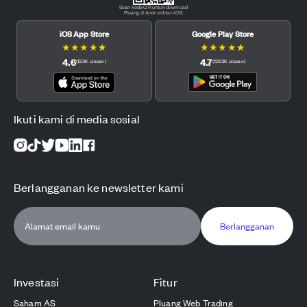
Scan kode QR untuk download
Pluang di Android dan iOS.
iOS App Store
Google Play Store
★
★
★
★
★
★
★
★
★
★
4.6
4.7
(
12.3K
ulasan
)
(
122.3K
ulasan
)
Ikuti kami di media sosial
Berlangganan ke newsletter kami
Berlangganan
Investasi
Fitur
Saham AS
Pluang Web Trading