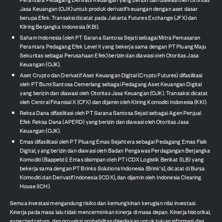
Jasa Keuangan (OJK) untuk produk derivatif keuangan dengan aset dasar
berupa Efek. Transaksi dicatat pada Jakarta Futures Exchange (JFX) dan
Kliring Berjangka Indonesia (KBI).
Saham Indonesia (oleh PT Sarana Santosa Sejati sebagai Mitra Pemasaran
Perantara Pedagang Efek Level II yang bekerja sama dengan PT Pluang Maju
Sekuritas sebagai Perusahaan Efek) berizin dan diawasi oleh Otoritas Jasa
Keuangan (OJK).
Aset Crypto dan Derivatif Aset Keuangan Digital (Crypto Futures) difasilitasi
oleh PT Bumi Santosa Cemerlang sebagai Pedagang Aset Keuangan Digital
yang berizin dan diawasi oleh Otoritas Jasa Keuangan (OJK). Transaksi dicatat
oleh Central Finansial X (CFX) dan dijamin oleh Kliring Komoditi Indonesia (KKI).
Reksa Dana difasilitasi oleh PT Sarana Santosa Sejati sebagai Agen Penjual
Efek Reksa Dana (APERD) yang berizin dan diawasi oleh Otoritas Jasa
Keuangan (OJK).
Emas difasilitasi oleh PT Pluang Emas Sejahtera sebagai Pedagang Emas Fisik
Digital, yang berizin dan diawasi oleh Badan Pengawas Perdagangan Berjangka
Komoditi (Bappebti). Emas disimpan oleh PT ICDX Logistik Berikat (ILB) yang
bekerja sama dengan PT Brinks Solutions Indonesia (Brink's), dicatat di Bursa
Komoditi dan Derivatif Indonesia (ICDX), dan dijamin oleh Indonesia Clearing
House (ICH).
Semua investasi mengandung risiko dan kemungkinan kerugian nilai investasi.
Kinerja pada masa lalu tidak mencerminkan kinerja di masa depan. Kinerja historikal,
expected return, dan proyeksi probabilitas disediakan untuk tujuan informasi dan