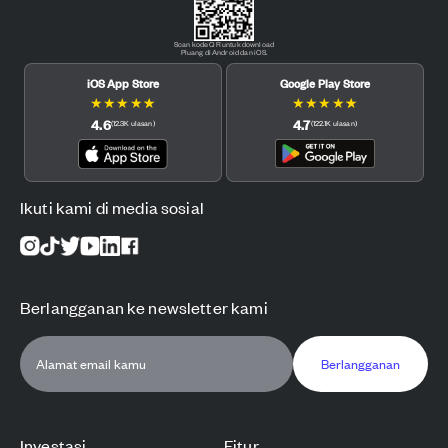
Scan kode QR untuk download
Pluang di Android dan iOS.
iOS App Store
Google Play Store
★
★
★
★
★
★
★
★
★
★
4.6
4.7
(
12.3K
ulasan
)
(
122.1K
ulasan
)
Ikuti kami di media sosial
Berlangganan ke newsletter kami
Berlangganan
Investasi
Fitur