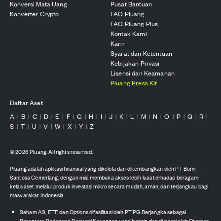
Konversi Mata Uang
Pusat Bantuan
Konverter Crypto
FAQ Pluang
FAQ Pluang Plus
Kontak Kami
Karir
Syarat dan Ketentuan
Kebijakan Privasi
Lisensi dan Keamanan
Pluang Press Kit
Daftar Aset
A
B
C
D
E
F
G
H
I
J
K
L
M
N
O
P
Q
R
|
|
|
|
|
|
|
|
|
|
|
|
|
|
|
|
|
|
S
T
U
V
W
X
Y
Z
|
|
|
|
|
|
|
©
2026
Pluang. All rights reserved.
Pluang adalah aplikasi finansial yang dikelola dan dikembangkan oleh PT Bumi
Santosa Cemerlang, dengan misi membuka akses lebih luas terhadap beragam
kelas aset melalui produk investasi mikro secara mudah, aman, dan terjangkau bagi
masyarakat Indonesia.
Saham AS, ETF, dan Options difasilitasi oleh PT PG Berjangka sebagai
Perantara Pedagang Derivatif Keuangan yang berizin dan diawasi oleh Otoritas