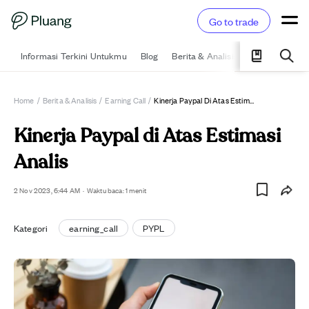
Go to trade
Informasi Terkini Untukmu
Blog
Berita & Analisis
Pelajari
Ka
Home
/
Berita & Analisis
/
Earning Call
/
Kinerja Paypal Di Atas Estimasi Analis
Kinerja Paypal di Atas Estimasi
Analis
2 Nov 2023, 6:44 AM
·
Waktu baca: 1 menit
Kategori
earning_call
PYPL