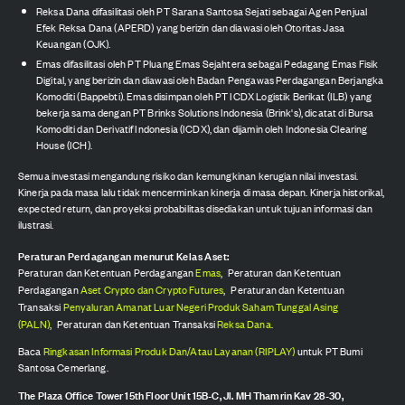
Reksa Dana difasilitasi oleh PT Sarana Santosa Sejati sebagai Agen Penjual
Efek Reksa Dana (APERD) yang berizin dan diawasi oleh Otoritas Jasa
Keuangan (OJK).
Emas difasilitasi oleh PT Pluang Emas Sejahtera sebagai Pedagang Emas Fisik
Digital, yang berizin dan diawasi oleh Badan Pengawas Perdagangan Berjangka
Komoditi (Bappebti). Emas disimpan oleh PT ICDX Logistik Berikat (ILB) yang
bekerja sama dengan PT Brinks Solutions Indonesia (Brink's), dicatat di Bursa
Komoditi dan Derivatif Indonesia (ICDX), dan dijamin oleh Indonesia Clearing
House (ICH).
Semua investasi mengandung risiko dan kemungkinan kerugian nilai investasi.
Kinerja pada masa lalu tidak mencerminkan kinerja di masa depan. Kinerja historikal,
expected return, dan proyeksi probabilitas disediakan untuk tujuan informasi dan
ilustrasi.
Peraturan Perdagangan menurut Kelas Aset:
Peraturan dan Ketentuan Perdagangan
Emas
,
Peraturan dan Ketentuan
Perdagangan
Aset Crypto dan Crypto Futures
,
Peraturan dan Ketentuan
Transaksi
Penyaluran Amanat Luar Negeri Produk Saham Tunggal Asing
(PALN)
,
Peraturan dan Ketentuan Transaksi
Reksa Dana
.
Baca
Ringkasan Informasi Produk Dan/Atau Layanan (RIPLAY)
untuk PT Bumi
Santosa Cemerlang.
The Plaza Office Tower 15th Floor Unit 15B-C, Jl. MH Thamrin Kav 28-30,