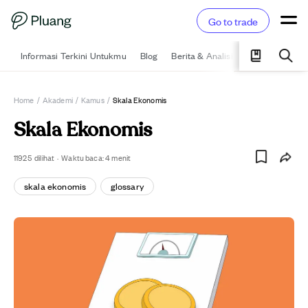
Go to trade
Informasi Terkini Untukmu
Blog
Berita & Analisis
Pelajari
Ka
Home
/
Akademi
/
Kamus
/
Skala Ekonomis
Skala Ekonomis
11925
dilihat
·
Waktu baca:
4
menit
skala ekonomis
glossary