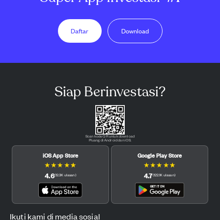
Daftar
Download
Siap Berinvestasi?
Scan kode QR untuk download
Pluang di Android dan iOS.
iOS App Store
Google Play Store
★
★
★
★
★
★
★
★
★
★
4.6
4.7
(
12.3K
ulasan
)
(
122.1K
ulasan
)
Ikuti kami di media sosial