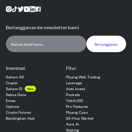
Berlangganan ke newsletter kami
Berlangganan
Investasi
Fitur
Saham AS
Pluang Web Trading
Crypto
Leverage
Saham ID
Auto Invest
New
Reksa Dana
Pockets
Emas
Yield USD
Options
Pro Features
Crypto Futures
Pluang Cuan
Bandingkan Aset
24-Hour Market
Aura Ai
Staking