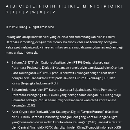
A
B
C
D
E
F
G
H
I
J
K
L
M
N
O
P
Q
R
|
|
|
|
|
|
|
|
|
|
|
|
|
|
|
|
|
|
S
T
U
V
W
X
Y
Z
|
|
|
|
|
|
|
©
2026
Pluang. All rights reserved.
Pluang adalah aplikasi finansial yang dikelola dan dikembangkan oleh PT Bumi
Santosa Cemerlang, dengan misi membuka akses lebih luas terhadap beragam
kelas aset melalui produk investasi mikro secara mudah, aman, dan terjangkau bagi
masyarakat Indonesia.
Saham AS, ETF, dan Options difasilitasi oleh PT PG Berjangka sebagai
Perantara Pedagang Derivatif Keuangan yang berizin dan diawasi oleh Otoritas
Jasa Keuangan (OJK) untuk produk derivatif keuangan dengan aset dasar
berupa Efek. Transaksi dicatat pada Jakarta Futures Exchange (JFX) dan
Kliring Berjangka Indonesia (KBI).
Saham Indonesia (oleh PT Sarana Santosa Sejati sebagai Mitra Pemasaran
Perantara Pedagang Efek Level II yang bekerja sama dengan PT Pluang Maju
Sekuritas sebagai Perusahaan Efek) berizin dan diawasi oleh Otoritas Jasa
Keuangan (OJK).
Aset Crypto dan Derivatif Aset Keuangan Digital (Crypto Futures) difasilitasi
oleh PT Bumi Santosa Cemerlang sebagai Pedagang Aset Keuangan Digital
yang berizin dan diawasi oleh Otoritas Jasa Keuangan (OJK). Transaksi dicatat
oleh Central Finansial X (CFX) dan dijamin oleh Kliring Komoditi Indonesia (KKI).