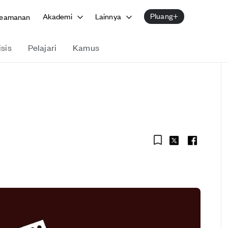
Pluang+
Akademi
Lainnya
eamanan
isis
Pelajari
Kamus