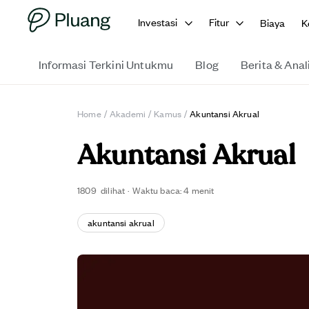
Investasi
Fitur
Biaya
K
Informasi Terkini Untukmu
Blog
Berita & Anal
Home
/
Akademi
/
Kamus
/
Akuntansi Akrual
Akuntansi Akrual
1809
dilihat
·
Waktu baca:
4
menit
akuntansi akrual