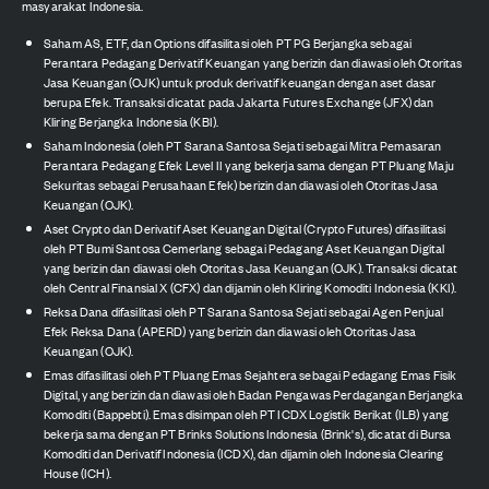
masyarakat Indonesia.
Saham AS, ETF, dan Options difasilitasi oleh PT PG Berjangka sebagai
Perantara Pedagang Derivatif Keuangan yang berizin dan diawasi oleh Otoritas
Jasa Keuangan (OJK) untuk produk derivatif keuangan dengan aset dasar
berupa Efek. Transaksi dicatat pada Jakarta Futures Exchange (JFX) dan
Kliring Berjangka Indonesia (KBI).
Saham Indonesia (oleh PT Sarana Santosa Sejati sebagai Mitra Pemasaran
Perantara Pedagang Efek Level II yang bekerja sama dengan PT Pluang Maju
Sekuritas sebagai Perusahaan Efek) berizin dan diawasi oleh Otoritas Jasa
Keuangan (OJK).
Aset Crypto dan Derivatif Aset Keuangan Digital (Crypto Futures) difasilitasi
oleh PT Bumi Santosa Cemerlang sebagai Pedagang Aset Keuangan Digital
yang berizin dan diawasi oleh Otoritas Jasa Keuangan (OJK). Transaksi dicatat
oleh Central Finansial X (CFX) dan dijamin oleh Kliring Komoditi Indonesia (KKI).
Reksa Dana difasilitasi oleh PT Sarana Santosa Sejati sebagai Agen Penjual
Efek Reksa Dana (APERD) yang berizin dan diawasi oleh Otoritas Jasa
Keuangan (OJK).
Emas difasilitasi oleh PT Pluang Emas Sejahtera sebagai Pedagang Emas Fisik
Digital, yang berizin dan diawasi oleh Badan Pengawas Perdagangan Berjangka
Komoditi (Bappebti). Emas disimpan oleh PT ICDX Logistik Berikat (ILB) yang
bekerja sama dengan PT Brinks Solutions Indonesia (Brink's), dicatat di Bursa
Komoditi dan Derivatif Indonesia (ICDX), dan dijamin oleh Indonesia Clearing
House (ICH).