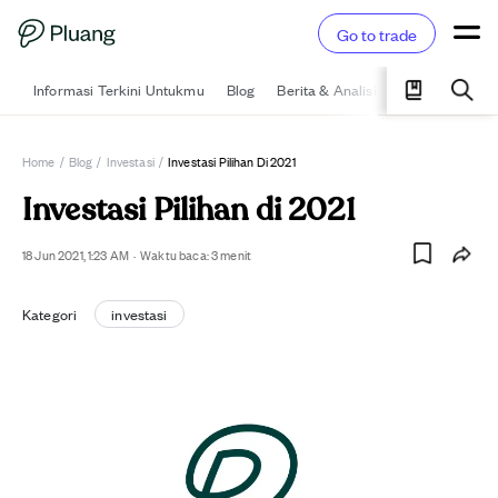
Go to trade
Informasi Terkini Untukmu
Blog
Berita & Analisis
Pelajari
Ka
Home
/
Blog
/
Investasi
/
Investasi Pilihan Di 2021
Investasi Pilihan di 2021
18 Jun 2021, 1:23 AM
·
Waktu baca:
3
menit
Kategori
investasi