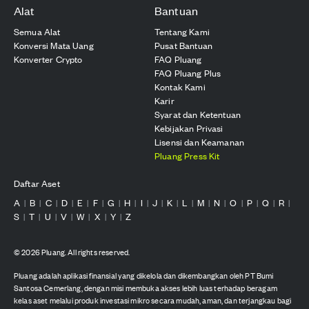
Alat
Bantuan
Semua Alat
Tentang Kami
Konversi Mata Uang
Pusat Bantuan
Konverter Crypto
FAQ Pluang
FAQ Pluang Plus
Kontak Kami
Karir
Syarat dan Ketentuan
Kebijakan Privasi
Lisensi dan Keamanan
Pluang Press Kit
Daftar Aset
A
B
C
D
E
F
G
H
I
J
K
L
M
N
O
P
Q
R
|
|
|
|
|
|
|
|
|
|
|
|
|
|
|
|
|
|
S
T
U
V
W
X
Y
Z
|
|
|
|
|
|
|
©
2026
Pluang. All rights reserved.
Pluang adalah aplikasi finansial yang dikelola dan dikembangkan oleh PT Bumi
Santosa Cemerlang, dengan misi membuka akses lebih luas terhadap beragam
kelas aset melalui produk investasi mikro secara mudah, aman, dan terjangkau bagi