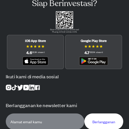
Siap Berinvestasi?
Scan kode QR untuk download
Pluang di Android dan iOS.
iOS App Store
Google Play Store
★
★
★
★
★
★
★
★
★
★
4.6
4.7
(
12.3K
ulasan
)
(
122.1K
ulasan
)
Ikuti kami di media sosial
Berlangganan ke newsletter kami
Berlangganan