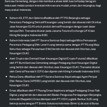
Santosa Cemerlang, dengan misi membuka akses lebih luas terhadap beragam
kelas aset melalui produk investasi mikro secara mudah, aman, dan terjangkau bagi
masyarakat Indonesia.
Saham AS, ETF, dan Options difasilitasi oleh PT PG Berjangka sebagai
Perantara Pedagang Derivatif Keuangan yang berizin dan diawasi oleh Otoritas
Jasa Keuangan (OJK) untuk produk derivatif keuangan dengan aset dasar
berupa Efek. Transaksi dicatat pada Jakarta Futures Exchange (JFX) dan
Kliring Berjangka Indonesia (KBI).
Saham Indonesia (oleh PT Sarana Santosa Sejati sebagai Mitra Pemasaran
Perantara Pedagang Efek Level II yang bekerja sama dengan PT Pluang Maju
Sekuritas sebagai Perusahaan Efek) berizin dan diawasi oleh Otoritas Jasa
Keuangan (OJK).
Aset Crypto dan Derivatif Aset Keuangan Digital (Crypto Futures) difasilitasi
oleh PT Bumi Santosa Cemerlang sebagai Pedagang Aset Keuangan Digital
yang berizin dan diawasi oleh Otoritas Jasa Keuangan (OJK). Transaksi dicatat
oleh Central Finansial X (CFX) dan dijamin oleh Kliring Komoditi Indonesia (KKI).
Reksa Dana difasilitasi oleh PT Sarana Santosa Sejati sebagai Agen Penjual
Efek Reksa Dana (APERD) yang berizin dan diawasi oleh Otoritas Jasa
Keuangan (OJK).
Emas difasilitasi oleh PT Pluang Emas Sejahtera sebagai Pedagang Emas Fisik
Digital, yang berizin dan diawasi oleh Badan Pengawas Perdagangan Berjangka
Komoditi (Bappebti). Emas disimpan oleh PT ICDX Logistik Berikat (ILB) yang
bekerja sama dengan PT Brinks Solutions Indonesia (Brink's), dicatat di Bursa