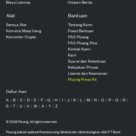
Biaya Lainnya
Umpan Berita
Alat
Bantuan
Semua Alat
Tentang Kami
Konversi Mata Uang
Pusat Bantuan
Konverter Crypto
FAQ Pluang
FAQ Pluang Plus
Kontak Kami
Karir
Syarat dan Ketentuan
Kebijakan Privasi
Lisensi dan Keamanan
Pluang Press Kit
Daftar Aset
A
B
C
D
E
F
G
H
I
J
K
L
M
N
O
P
Q
R
|
|
|
|
|
|
|
|
|
|
|
|
|
|
|
|
|
|
S
T
U
V
W
X
Y
Z
|
|
|
|
|
|
|
©
2026
Pluang. All rights reserved.
Pluang adalah aplikasi finansial yang dikelola dan dikembangkan oleh PT Bumi