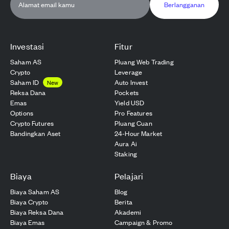
Berlangganan
Investasi
Fitur
Saham AS
Pluang Web Trading
Crypto
Leverage
Saham ID
Auto Invest
New
Reksa Dana
Pockets
Emas
Yield USD
Options
Pro Features
Crypto Futures
Pluang Cuan
Bandingkan Aset
24-Hour Market
Aura Ai
Staking
Biaya
Pelajari
Biaya Saham AS
Blog
Biaya Crypto
Berita
Biaya Reksa Dana
Akademi
Biaya Emas
Campaign & Promo