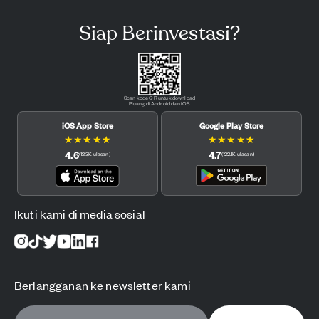
Siap Berinvestasi?
Scan kode QR untuk download
Pluang di Android dan iOS.
iOS App Store
Google Play Store
★
★
★
★
★
★
★
★
★
★
4.6
4.7
(
12.3K
ulasan
)
(
122.1K
ulasan
)
Ikuti kami di media sosial
Berlangganan ke newsletter kami