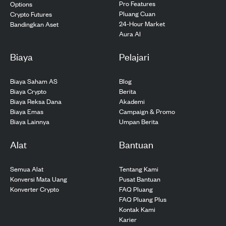
Pro Features
Options
Pluang Cuan
Crypto Futures
24-Hour Market
Bandingkan Aset
Aura AI
Biaya
Pelajari
Biaya Saham AS
Blog
Biaya Crypto
Berita
Biaya Reksa Dana
Akademi
Biaya Emas
Campaign & Promo
Biaya Lainnya
Umpan Berita
Alat
Bantuan
Semua Alat
Tentang Kami
Konversi Mata Uang
Pusat Bantuan
Konverter Crypto
FAQ Pluang
FAQ Pluang Plus
Kontak Kami
Karier