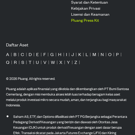
Syarat dan Ketentuan
Kebijakan Privasi
Lisensi dan Keamanan
Pluang Press Kit
Daftar Aset
A
|
B
|
C
|
D
|
E
|
F
|
G
|
H
|
I
|
J
|
K
|
L
|
M
|
N
|
O
|
P
|
Q
|
R
|
S
|
T
|
U
|
V
|
W
|
X
|
Y
|
Z
|
©
2026
Pluang. All rights reserved.
Pluang adalah aplikasi finansial yang dikelola dan dikembangkan oleh PT Bumi Santosa
Cemerlang, dengan misi membuka akses lebih luas terhadap beragam kelas aset
melalui produk investasi mikro secara mudah, aman, dan terjangkau bagi masyarakat
Indonesia.
Saham AS, ETF, dan Options difasilitasi oleh PT PG Berjangka sebagai Perantara
Pedagang Derivatif Keuangan yang berizin dan diawasi oleh Otoritas Jasa
Keuangan (OJK) untuk produk derivatif keuangan dengan aset dasar berupa
Efek. Transaksi dicatat pada Jakarta Futures Exchange (JFX) dan Kliring