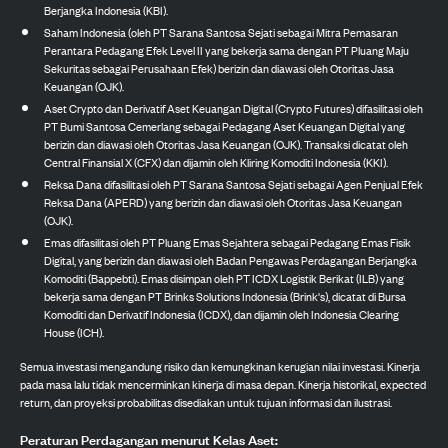
Berjangka Indonesia (KBI).
Saham Indonesia (oleh PT Sarana Santosa Sejati sebagai Mitra Pemasaran
Perantara Pedagang Efek Level II yang bekerja sama dengan PT Pluang Maju
Sekuritas sebagai Perusahaan Efek) berizin dan diawasi oleh Otoritas Jasa
Keuangan (OJK).
Aset Crypto dan Derivatif Aset Keuangan Digital (Crypto Futures) difasilitasi oleh
PT Bumi Santosa Cemerlang sebagai Pedagang Aset Keuangan Digital yang
berizin dan diawasi oleh Otoritas Jasa Keuangan (OJK). Transaksi dicatat oleh
Central Finansial X (CFX) dan dijamin oleh Kliring Komoditi Indonesia (KKI).
Reksa Dana difasilitasi oleh PT Sarana Santosa Sejati sebagai Agen Penjual Efek
Reksa Dana (APERD) yang berizin dan diawasi oleh Otoritas Jasa Keuangan
(OJK).
Emas difasilitasi oleh PT Pluang Emas Sejahtera sebagai Pedagang Emas Fisik
Digital, yang berizin dan diawasi oleh Badan Pengawas Perdagangan Berjangka
Komoditi (Bappebti). Emas disimpan oleh PT ICDX Logistik Berikat (ILB) yang
bekerja sama dengan PT Brinks Solutions Indonesia (Brink's), dicatat di Bursa
Komoditi dan Derivatif Indonesia (ICDX), dan dijamin oleh Indonesia Clearing
House (ICH).
Semua investasi mengandung risiko dan kemungkinan kerugian nilai investasi. Kinerja
pada masa lalu tidak mencerminkan kinerja di masa depan. Kinerja historikal, expected
return, dan proyeksi probabilitas disediakan untuk tujuan informasi dan ilustrasi.
Peraturan Perdagangan menurut Kelas Aset: