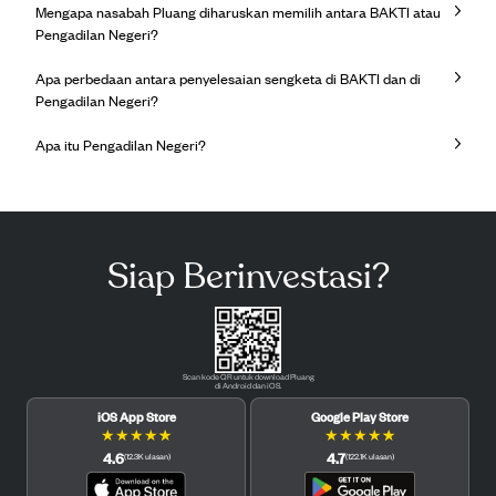
Mengapa nasabah Pluang diharuskan memilih antara BAKTI atau
Pengadilan Negeri?
Apa perbedaan antara penyelesaian sengketa di BAKTI dan di
Pengadilan Negeri?
Apa itu Pengadilan Negeri?
Siap Berinvestasi?
Scan kode QR untuk download Pluang
di Android dan iOS.
iOS App Store
Google Play Store
★
★
★
★
★
★
★
★
★
★
4.6
4.7
(
12.3K
ulasan
)
(
122.1K
ulasan
)