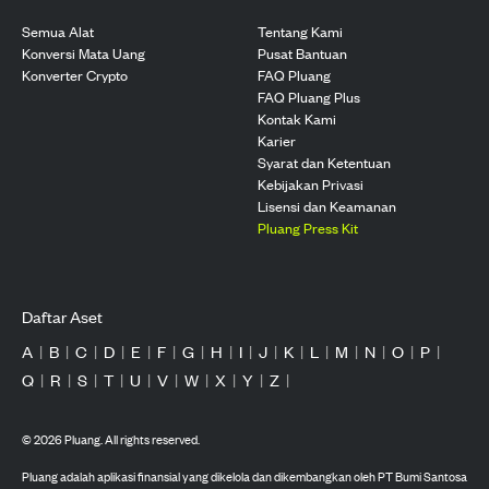
Semua Alat
Tentang Kami
Konversi Mata Uang
Pusat Bantuan
Konverter Crypto
FAQ Pluang
FAQ Pluang Plus
Kontak Kami
Karier
Syarat dan Ketentuan
Kebijakan Privasi
Lisensi dan Keamanan
Pluang Press Kit
Daftar Aset
A
|
B
|
C
|
D
|
E
|
F
|
G
|
H
|
I
|
J
|
K
|
L
|
M
|
N
|
O
|
P
|
Q
|
R
|
S
|
T
|
U
|
V
|
W
|
X
|
Y
|
Z
|
©
2026
Pluang. All rights reserved.
Pluang adalah aplikasi finansial yang dikelola dan dikembangkan oleh PT Bumi Santosa