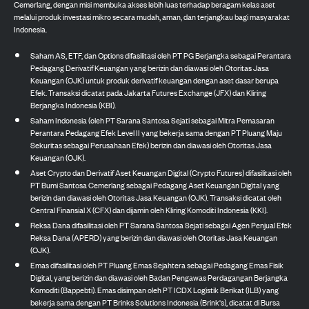
Cemerlang, dengan misi membuka akses lebih luas terhadap beragam kelas aset
melalui produk investasi mikro secara mudah, aman, dan terjangkau bagi masyarakat
Indonesia.
Saham AS, ETF, dan Options difasilitasi oleh PT PG Berjangka sebagai Perantara
Pedagang Derivatif Keuangan yang berizin dan diawasi oleh Otoritas Jasa
Keuangan (OJK) untuk produk derivatif keuangan dengan aset dasar berupa
Efek. Transaksi dicatat pada Jakarta Futures Exchange (JFX) dan Kliring
Berjangka Indonesia (KBI).
Saham Indonesia (oleh PT Sarana Santosa Sejati sebagai Mitra Pemasaran
Perantara Pedagang Efek Level II yang bekerja sama dengan PT Pluang Maju
Sekuritas sebagai Perusahaan Efek) berizin dan diawasi oleh Otoritas Jasa
Keuangan (OJK).
Aset Crypto dan Derivatif Aset Keuangan Digital (Crypto Futures) difasilitasi oleh
PT Bumi Santosa Cemerlang sebagai Pedagang Aset Keuangan Digital yang
berizin dan diawasi oleh Otoritas Jasa Keuangan (OJK). Transaksi dicatat oleh
Central Finansial X (CFX) dan dijamin oleh Kliring Komoditi Indonesia (KKI).
Reksa Dana difasilitasi oleh PT Sarana Santosa Sejati sebagai Agen Penjual Efek
Reksa Dana (APERD) yang berizin dan diawasi oleh Otoritas Jasa Keuangan
(OJK).
Emas difasilitasi oleh PT Pluang Emas Sejahtera sebagai Pedagang Emas Fisik
Digital, yang berizin dan diawasi oleh Badan Pengawas Perdagangan Berjangka
Komoditi (Bappebti). Emas disimpan oleh PT ICDX Logistik Berikat (ILB) yang
bekerja sama dengan PT Brinks Solutions Indonesia (Brink's), dicatat di Bursa