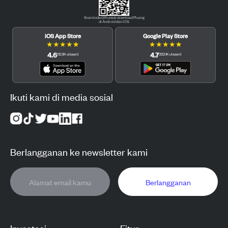
Scan kode QR untuk download Pluang
di Android dan iOS.
iOS App Store
Google Play Store
★
★
★
★
★
★
★
★
★
★
4.6
4.7
(
12.3K
ulasan
)
(
122.1K
ulasan
)
Ikuti kami di media sosial
Berlangganan ke newsletter kami
Berlangganan
Investasi
Fitur