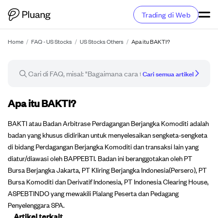
Trading di Web
Home
/
FAQ - US Stocks
/
US Stocks Others
/
Apa itu BAKTI?
Cari semua artikel
Artikel FAQ
Apa itu BAKTI?
BAKTI atau Badan Arbitrase Perdagangan Berjangka Komoditi adalah
badan yang khusus didirikan untuk menyelesaikan sengketa-sengketa
di bidang Perdagangan Berjangka Komoditi dan transaksi lain yang
diatur/diawasi oleh BAPPEBTI. Badan ini beranggotakan oleh PT
Bursa Berjangka Jakarta, PT Kliring Berjangka Indonesia(Persero), PT
Bursa Komoditi dan Derivatif Indonesia, PT Indonesia Clearing House,
ASPEBTINDO yang mewakili Pialang Peserta dan Pedagang
Penyelenggara SPA.
Artikel terkait