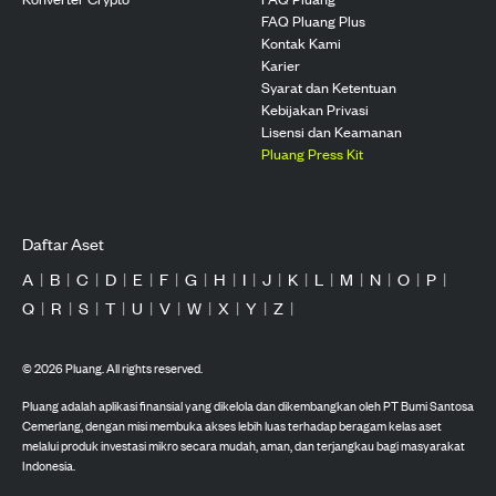
FAQ Pluang Plus
Kontak Kami
Karier
Syarat dan Ketentuan
Kebijakan Privasi
Lisensi dan Keamanan
Pluang Press Kit
Daftar Aset
A
|
B
|
C
|
D
|
E
|
F
|
G
|
H
|
I
|
J
|
K
|
L
|
M
|
N
|
O
|
P
|
Q
|
R
|
S
|
T
|
U
|
V
|
W
|
X
|
Y
|
Z
|
©
2026
Pluang. All rights reserved.
Pluang adalah aplikasi finansial yang dikelola dan dikembangkan oleh PT Bumi Santosa
Cemerlang, dengan misi membuka akses lebih luas terhadap beragam kelas aset
melalui produk investasi mikro secara mudah, aman, dan terjangkau bagi masyarakat
Indonesia.