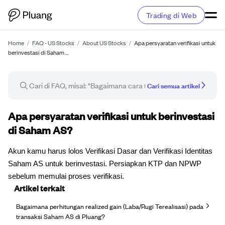
Trading di Web
Home
/
FAQ - US Stocks
/
About US Stocks
/
Apa persyaratan verifikasi untuk
berinvestasi di Saham …
Cari semua artikel
Artikel FAQ
Apa persyaratan verifikasi untuk berinvestasi
di Saham AS?
Akun kamu harus lolos Verifikasi Dasar dan Verifikasi Identitas
Saham AS untuk berinvestasi. Persiapkan KTP dan NPWP
sebelum memulai proses verifikasi.
Artikel terkait
Bagaimana perhitungan realized gain (Laba/Rugi Terealisasi) pada
transaksi Saham AS di Pluang?