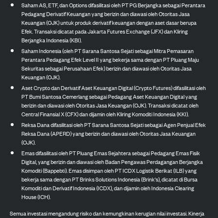
Saham AS, ETF, dan Options difasilitasi oleh PT PG Berjangka sebagai Perantara
Pedagang Derivatif Keuangan yang berizin dan diawasi oleh Otoritas Jasa
Keuangan (OJK) untuk produk derivatif keuangan dengan aset dasar berupa
Efek. Transaksi dicatat pada Jakarta Futures Exchange (JFX) dan Kliring
Berjangka Indonesia (KBI).
Saham Indonesia (oleh PT Sarana Santosa Sejati sebagai Mitra Pemasaran
Perantara Pedagang Efek Level II yang bekerja sama dengan PT Pluang Maju
Sekuritas sebagai Perusahaan Efek) berizin dan diawasi oleh Otoritas Jasa
Keuangan (OJK).
Aset Crypto dan Derivatif Aset Keuangan Digital (Crypto Futures) difasilitasi oleh
PT Bumi Santosa Cemerlang sebagai Pedagang Aset Keuangan Digital yang
berizin dan diawasi oleh Otoritas Jasa Keuangan (OJK). Transaksi dicatat oleh
Central Finansial X (CFX) dan dijamin oleh Kliring Komoditi Indonesia (KKI).
Reksa Dana difasilitasi oleh PT Sarana Santosa Sejati sebagai Agen Penjual Efek
Reksa Dana (APERD) yang berizin dan diawasi oleh Otoritas Jasa Keuangan
(OJK).
Emas difasilitasi oleh PT Pluang Emas Sejahtera sebagai Pedagang Emas Fisik
Digital, yang berizin dan diawasi oleh Badan Pengawas Perdagangan Berjangka
Komoditi (Bappebti). Emas disimpan oleh PT ICDX Logistik Berikat (ILB) yang
bekerja sama dengan PT Brinks Solutions Indonesia (Brink's), dicatat di Bursa
Komoditi dan Derivatif Indonesia (ICDX), dan dijamin oleh Indonesia Clearing
House (ICH).
Semua investasi mengandung risiko dan kemungkinan kerugian nilai investasi. Kinerja