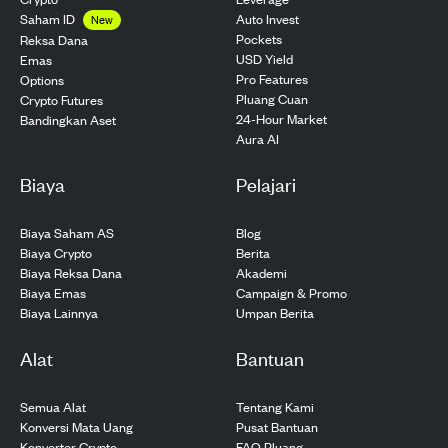
Saham ID
Auto Invest
New
Pockets
Reksa Dana
USD Yield
Emas
Pro Features
Options
Pluang Cuan
Crypto Futures
24-Hour Market
Bandingkan Aset
Aura AI
Biaya
Pelajari
Biaya Saham AS
Blog
Biaya Crypto
Berita
Biaya Reksa Dana
Akademi
Biaya Emas
Campaign & Promo
Biaya Lainnya
Umpan Berita
Alat
Bantuan
Semua Alat
Tentang Kami
Konversi Mata Uang
Pusat Bantuan
Konverter Crypto
FAQ Pluang