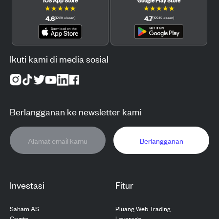
★
★
★
★
★
★
★
★
★
★
4.6
4.7
(
12.3K
ulasan
)
(
122.1K
ulasan
)
Ikuti kami di media sosial
Berlangganan ke newsletter kami
Berlangganan
Investasi
Fitur
Saham AS
Pluang Web Trading
Crypto
Leverage