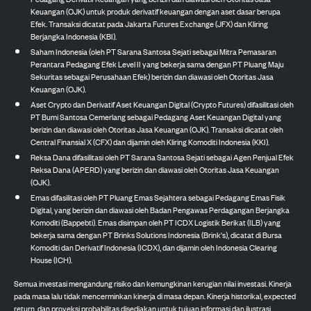
Keuangan (OJK) untuk produk derivatif keuangan dengan aset dasar berupa
Efek. Transaksi dicatat pada Jakarta Futures Exchange (JFX) dan Kliring
Berjangka Indonesia (KBI).
Saham Indonesia (oleh PT Sarana Santosa Sejati sebagai Mitra Pemasaran
Perantara Pedagang Efek Level II yang bekerja sama dengan PT Pluang Maju
Sekuritas sebagai Perusahaan Efek) berizin dan diawasi oleh Otoritas Jasa
Keuangan (OJK).
Aset Crypto dan Derivatif Aset Keuangan Digital (Crypto Futures) difasilitasi oleh
PT Bumi Santosa Cemerlang sebagai Pedagang Aset Keuangan Digital yang
berizin dan diawasi oleh Otoritas Jasa Keuangan (OJK). Transaksi dicatat oleh
Central Finansial X (CFX) dan dijamin oleh Kliring Komoditi Indonesia (KKI).
Reksa Dana difasilitasi oleh PT Sarana Santosa Sejati sebagai Agen Penjual Efek
Reksa Dana (APERD) yang berizin dan diawasi oleh Otoritas Jasa Keuangan
(OJK).
Emas difasilitasi oleh PT Pluang Emas Sejahtera sebagai Pedagang Emas Fisik
Digital, yang berizin dan diawasi oleh Badan Pengawas Perdagangan Berjangka
Komoditi (Bappebti). Emas disimpan oleh PT ICDX Logistik Berikat (ILB) yang
bekerja sama dengan PT Brinks Solutions Indonesia (Brink's), dicatat di Bursa
Komoditi dan Derivatif Indonesia (ICDX), dan dijamin oleh Indonesia Clearing
House (ICH).
Semua investasi mengandung risiko dan kemungkinan kerugian nilai investasi. Kinerja
pada masa lalu tidak mencerminkan kinerja di masa depan. Kinerja historikal, expected
return, dan proyeksi probabilitas disediakan untuk tujuan informasi dan ilustrasi.