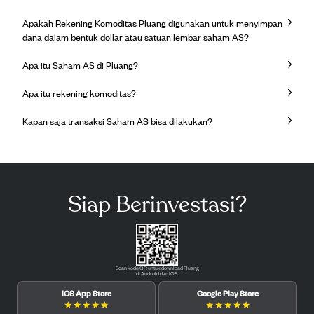
Apakah Rekening Komoditas Pluang digunakan untuk menyimpan
dana dalam bentuk dollar atau satuan lembar saham AS?
Apa itu Saham AS di Pluang?
Apa itu rekening komoditas?
Kapan saja transaksi Saham AS bisa dilakukan?
Siap Berinvestasi?
Scan kode QR untuk download Pluang
di Android dan iOS.
iOS App Store
Google Play Store
★
★
★
★
★
★
★
★
★
★