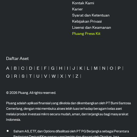
Kontak Kami
Karier
Syarat dan Ketentuan
Kebijakan Privasi
Lisensi dan Keamanan
Pluang Press Kit
Daftar Aset
A
|
B
|
C
|
D
|
E
|
F
|
G
|
H
|
I
|
J
|
K
|
L
|
M
|
N
|
O
|
P
|
Q
|
R
|
S
|
T
|
U
|
V
|
W
|
X
|
Y
|
Z
|
©
2026
Pluang. All rights reserved.
Pluang adalah aplikasi finansial yang dikelola dan dikembangkan oleh PT Bumi Santosa
Cemerlang, dengan misi membuka akses lebih luas terhadap beragam kelas aset
melalui produk investasi mikro secara mudah, aman, dan terjangkau bagi masyarakat
Indonesia.
Saham AS, ETF, dan Options difasilitasi oleh PT PG Berjangka sebagai Perantara
Pedagang Derivatif Keuangan yang berizin dan diawasi oleh Otoritas Jasa