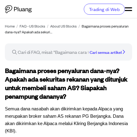
Trading di Web
Home
/
FAQ - US Stocks
/
About US Stocks
/
Bagaimana proses penyaluran
dana-nya? Apakah ada sekuri…
Cari semua artikel
Artikel FAQ
Bagaimana proses penyaluran dana-nya?
Apakah ada sekuritas rekanan yang ditunjuk
untuk membeli saham AS? Siapakah
penampung dananya?
Semua dana nasabah akan dikirimkan kepada Alpaca yang
merupakan broker saham AS rekanan PG Berjangka. Dana
akan dikirimkan ke Alpaca melalui Kliring Berjangka Indonesia
(KBI).