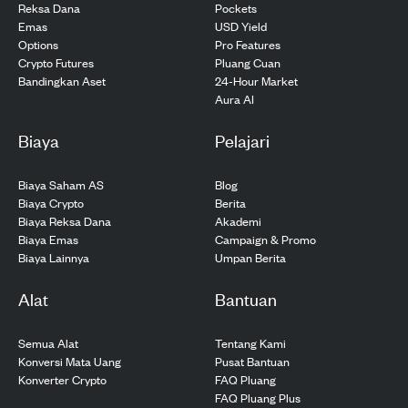
Pockets
Reksa Dana
USD Yield
Emas
Pro Features
Options
Pluang Cuan
Crypto Futures
24-Hour Market
Bandingkan Aset
Aura AI
Biaya
Pelajari
Biaya Saham AS
Blog
Biaya Crypto
Berita
Biaya Reksa Dana
Akademi
Biaya Emas
Campaign & Promo
Biaya Lainnya
Umpan Berita
Alat
Bantuan
Semua Alat
Tentang Kami
Konversi Mata Uang
Pusat Bantuan
Konverter Crypto
FAQ Pluang
FAQ Pluang Plus