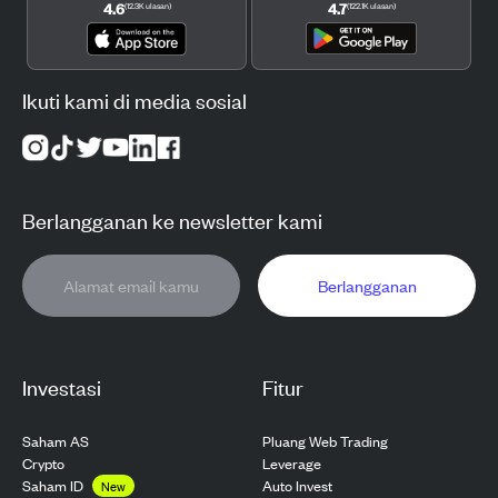
4.6
4.7
(
12.3K
ulasan
)
(
122.1K
ulasan
)
Ikuti kami di media sosial
Berlangganan ke newsletter kami
Berlangganan
Investasi
Fitur
Saham AS
Pluang Web Trading
Crypto
Leverage
Saham ID
Auto Invest
New