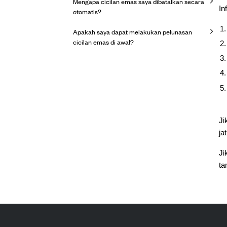
Mengapa cicilan emas saya dibatalkan secara
In
otomatis?
Apakah saya dapat melakukan pelunasan
cicilan emas di awal?
Ji
ja
Ji
ta