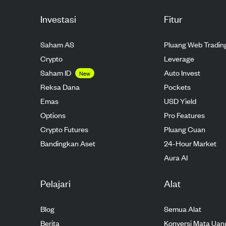
Investasi
Fitur
Saham AS
Pluang Web Tradin
Crypto
Leverage
Saham ID
Auto Invest
New
Reksa Dana
Pockets
Emas
USD Yield
Options
Pro Features
Crypto Futures
Pluang Cuan
Bandingkan Aset
24-Hour Market
Aura AI
Pelajari
Alat
Blog
Semua Alat
Berita
Konversi Mata Uan