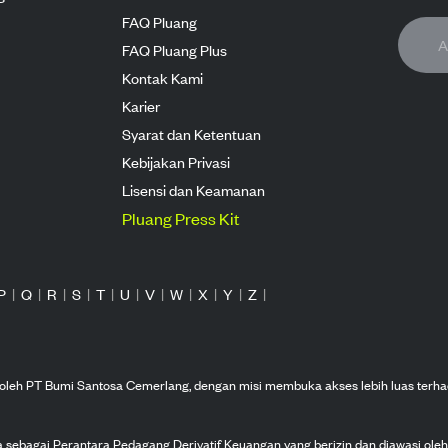
FAQ Pluang
FAQ Pluang Plus
Kontak Kami
Karier
Syarat dan Ketentuan
Kebijakan Privasi
Lisensi dan Keamanan
Pluang Press Kit
P
|
Q
|
R
|
S
|
T
|
U
|
V
|
W
|
X
|
Y
|
Z
|
n oleh PT Bumi Santosa Cemerlang, dengan misi membuka akses lebih luas terha
ka sebagai Perantara Pedagang Derivatif Keuangan yang berizin dan diawasi ole