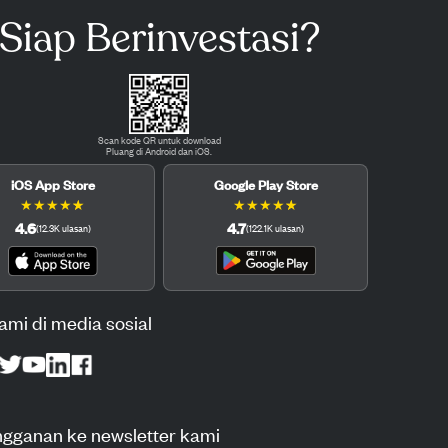
Siap Berinvestasi?
Scan kode QR untuk download
Pluang di Android dan iOS.
iOS App Store
Google Play Store
★
★
★
★
★
★
★
★
★
★
4.6
4.7
(
12.3K
ulasan
)
(
122.1K
ulasan
)
kami di media sosial
ngganan ke newsletter kami