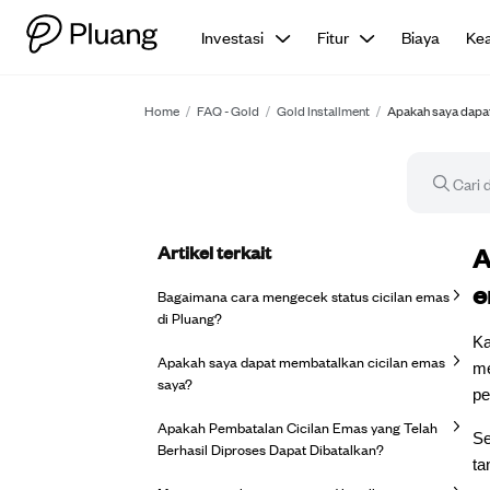
Investasi
Fitur
Biaya
Ke
Home
/
FAQ - Gold
/
Gold Installment
/
Apakah saya dapa
Artikel terkait
Ar
A
e
Bagaimana cara mengecek status cicilan emas
di Pluang?
Ka
Apakah saya dapat membatalkan cicilan emas
me
saya?
pe
Apakah Pembatalan Cicilan Emas yang Telah
Se
Berhasil Diproses Dapat Dibatalkan?
ta