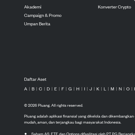
Akademi
Konverter Crypto
Campaign & Promo
Umpan Berita
Daftar Aset
A
|
B
|
C
|
D
|
E
|
F
|
G
|
H
|
I
|
J
|
K
|
L
|
M
|
N
|
O
|
©
2026
Pluang. All rights reserved.
Pluang adalah aplikasi finansial yang dikelola dan dikembangka
mudah, aman, dan terjangkau bagi masyarakat Indonesia.
Saham AS, ETF, dan Options difasilitasi oleh PT PG Berjang