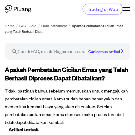
Trading di Web
Home
/
FAQ - Gold
/
Gold Installment
/
Apakah Pembatalan Cicilan Emas
yang Telah Berhasil Dipr…
Cari semua artikel
Artikel FAQ
Apakah Pembatalan Cicilan Emas yang Telah
Berhasil Diproses Dapat Dibatalkan?
Tidak, pastikan bahwa sebelum memutuskan untuk mengajukan
pembatalan cicilan emas, kamu sudah benar-benar yakin dan
memeriksa kembali biaya yang akan dikenakan. Setelah
pembatalan cicilan emas kamu diproses maka proses tersebut
tidak dapat dibatalkan kembali.
Artikel terkait