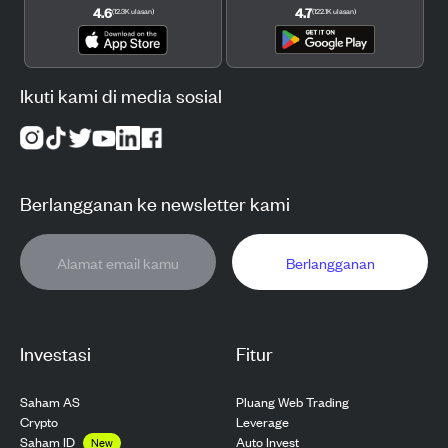
4.6
4.7
(
12.3K
ulasan
)
(
122.1K
ulasan
)
Ikuti kami di media sosial
Berlangganan ke newsletter kami
Berlangganan
Investasi
Fitur
Saham AS
Pluang Web Trading
Crypto
Leverage
Saham ID
Auto Invest
New