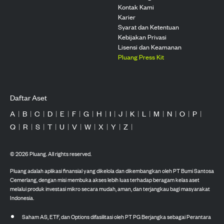
Kontak Kami
Karier
Syarat dan Ketentuan
Kebijakan Privasi
Lisensi dan Keamanan
Pluang Press Kit
Daftar Aset
A
|
B
|
C
|
D
|
E
|
F
|
G
|
H
|
I
|
J
|
K
|
L
|
M
|
N
|
O
|
P
|
Q
|
R
|
S
|
T
|
U
|
V
|
W
|
X
|
Y
|
Z
|
©
2026
Pluang. All rights reserved.
Pluang adalah aplikasi finansial yang dikelola dan dikembangkan oleh PT Bumi Santosa
Cemerlang, dengan misi membuka akses lebih luas terhadap beragam kelas aset
melalui produk investasi mikro secara mudah, aman, dan terjangkau bagi masyarakat
Indonesia.
Saham AS, ETF, dan Options difasilitasi oleh PT PG Berjangka sebagai Perantara