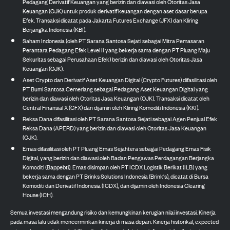
Pedagang Derivatif Keuangan yang berizin dan diawasi oleh Otoritas Jasa
Keuangan (OJK) untuk produk derivatif keuangan dengan aset dasar berupa
Efek. Transaksi dicatat pada Jakarta Futures Exchange (JFX) dan Kliring
Berjangka Indonesia (KBI).
Saham Indonesia (oleh PT Sarana Santosa Sejati sebagai Mitra Pemasaran
Perantara Pedagang Efek Level II yang bekerja sama dengan PT Pluang Maju
Sekuritas sebagai Perusahaan Efek) berizin dan diawasi oleh Otoritas Jasa
Keuangan (OJK).
Aset Crypto dan Derivatif Aset Keuangan Digital (Crypto Futures) difasilitasi oleh
PT Bumi Santosa Cemerlang sebagai Pedagang Aset Keuangan Digital yang
berizin dan diawasi oleh Otoritas Jasa Keuangan (OJK). Transaksi dicatat oleh
Central Finansial X (CFX) dan dijamin oleh Kliring Komoditi Indonesia (KKI).
Reksa Dana difasilitasi oleh PT Sarana Santosa Sejati sebagai Agen Penjual Efek
Reksa Dana (APERD) yang berizin dan diawasi oleh Otoritas Jasa Keuangan
(OJK).
Emas difasilitasi oleh PT Pluang Emas Sejahtera sebagai Pedagang Emas Fisik
Digital, yang berizin dan diawasi oleh Badan Pengawas Perdagangan Berjangka
Komoditi (Bappebti). Emas disimpan oleh PT ICDX Logistik Berikat (ILB) yang
bekerja sama dengan PT Brinks Solutions Indonesia (Brink's), dicatat di Bursa
Komoditi dan Derivatif Indonesia (ICDX), dan dijamin oleh Indonesia Clearing
House (ICH).
Semua investasi mengandung risiko dan kemungkinan kerugian nilai investasi. Kinerja
pada masa lalu tidak mencerminkan kinerja di masa depan. Kinerja historikal, expected