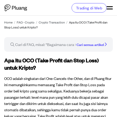
Trading di Web
Home
/
FAQ - Crypto
/
Crypto Transaction
/
Apa Itu OCO (Take Profit dan
Stop Loss) untuk Kripto?
Cari semua artikel
Artikel FAQ
Apa Itu OCO (Take Profit dan Stop Loss)
untuk Kripto?
OCO adalah singkatan dari One-Cancels-the-Other, dan di Pluang fitur
ini memungkinkanmu memasang Take Profit dan Stop Loss pada
order beli kripto yang sama sekaligus. Keduanya bekerja sebagai
pasangan terkait: level mana pun yang lebih dulu dicapai pasar akan
tertrigger dan dikirim untuk dieksekusi, dan saat itu juga sisi lainnya
otomatis dibatalkan, sehingga kamu tidak pernah punya dua order
keluar yang bersaing. Take Profit adalah level atas untuk mengunci