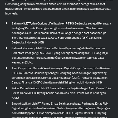
Cemerlang, dengan misi membuka akses lebih luas terhadap beragam kelas aset
melalui produk investasi mikro secara mudah, aman, dan terjangkau bagi masyarakat
Indonesia.
Saham AS, ETF, dan Options difasilitasi oleh PT PG Berjangka sebagai Perantara
Pedagang Derivatif Keuangan yang berizin dan diawasi oleh Otoritas Jasa
Keuangan (OJK) untuk produk derivatif keuangan dengan aset dasar berupa
Efek. Transaksi dicatat pada Jakarta Futures Exchange (JFX) dan Kliring
Berjangka Indonesia (KBI).
Saham Indonesia (oleh PT Sarana Santosa Sejati sebagai Mitra Pemasaran
Perantara Pedagang Efek Level II yang bekerja sama dengan PT Pluang Maju
Sekuritas sebagai Perusahaan Efek) berizin dan diawasi oleh Otoritas Jasa
Keuangan (OJK).
Aset Crypto dan Derivatif Aset Keuangan Digital (Crypto Futures) difasilitasi oleh
PT Bumi Santosa Cemerlang sebagai Pedagang Aset Keuangan Digital yang
berizin dan diawasi oleh Otoritas Jasa Keuangan (OJK). Transaksi dicatat oleh
Central Finansial X (CFX) dan dijamin oleh Kliring Komoditi Indonesia (KKI).
Reksa Dana difasilitasi oleh PT Sarana Santosa Sejati sebagai Agen Penjual Efek
Reksa Dana (APERD) yang berizin dan diawasi oleh Otoritas Jasa Keuangan
(OJK).
Emas difasilitasi oleh PT Pluang Emas Sejahtera sebagai Pedagang Emas Fisik
Digital, yang berizin dan diawasi oleh Badan Pengawas Perdagangan Berjangka
Komoditi (Bappebti). Emas disimpan oleh PT ICDX Logistik Berikat (ILB) yang
bekerja sama dengan PT Brinks Solutions Indonesia (Brink's), dicatat di Bursa