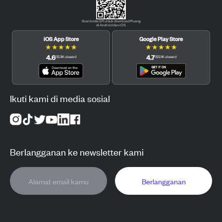
Scan kode QR untuk download Pluang
di Android dan iOS.
iOS App Store
Google Play Store
★
★
★
★
★
★
★
★
★
★
4.6
4.7
(
12.3K
ulasan
)
(
122.1K
ulasan
)
Ikuti kami di media sosial
Berlangganan ke newsletter kami
Berlangganan