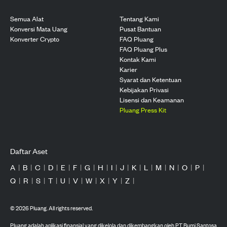
Semua Alat
Tentang Kami
Konversi Mata Uang
Pusat Bantuan
Konverter Crypto
FAQ Pluang
FAQ Pluang Plus
Kontak Kami
Karier
Syarat dan Ketentuan
Kebijakan Privasi
Lisensi dan Keamanan
Pluang Press Kit
Daftar Aset
A
|
B
|
C
|
D
|
E
|
F
|
G
|
H
|
I
|
J
|
K
|
L
|
M
|
N
|
O
|
P
|
Q
|
R
|
S
|
T
|
U
|
V
|
W
|
X
|
Y
|
Z
|
©
2026
Pluang. All rights reserved.
Pluang adalah aplikasi finansial yang dikelola dan dikembangkan oleh PT Bumi Santosa