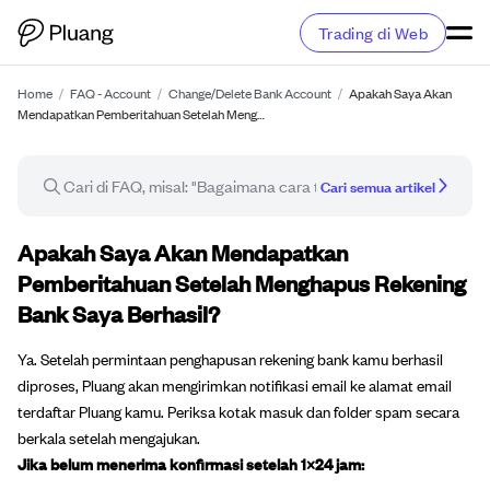
Trading di Web
Home
/
FAQ - Account
/
Change/Delete Bank Account
/
Apakah Saya Akan
Mendapatkan Pemberitahuan Setelah Meng…
Cari semua artikel
Artikel FAQ
Apakah Saya Akan Mendapatkan
Pemberitahuan Setelah Menghapus Rekening
Bank Saya Berhasil?
Ya. Setelah permintaan penghapusan rekening bank kamu berhasil
diproses, Pluang akan mengirimkan notifikasi email ke alamat email
terdaftar Pluang kamu. Periksa kotak masuk dan folder spam secara
berkala setelah mengajukan.
Jika belum menerima konfirmasi setelah 1×24 jam: