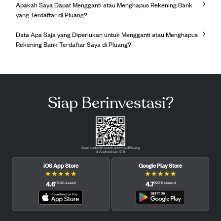
Apakah Saya Dapat Mengganti atau Menghapus Rekening Bank
yang Terdaftar di Pluang?
Data Apa Saja yang Diperlukan untuk Mengganti atau Menghapus
Rekening Bank Terdaftar Saya di Pluang?
Siap Berinvestasi?
Scan kode QR untuk download Pluang
di Android dan iOS.
iOS App Store
Google Play Store
★
★
★
★
★
★
★
★
★
★
4.6
4.7
(
12.3K
ulasan
)
(
122.1K
ulasan
)