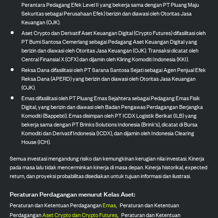
Perantara Pedagang Efek Level II yang bekerja sama dengan PT Pluang Maju
Sekuritas sebagai Perusahaan Efek) berizin dan diawasi oleh Otoritas Jasa
Keuangan (OJK).
Aset Crypto dan Derivatif Aset Keuangan Digital (Crypto Futures) difasilitasi oleh
PT Bumi Santosa Cemerlang sebagai Pedagang Aset Keuangan Digital yang
berizin dan diawasi oleh Otoritas Jasa Keuangan (OJK). Transaksi dicatat oleh
Central Finansial X (CFX) dan dijamin oleh Kliring Komoditi Indonesia (KKI).
Reksa Dana difasilitasi oleh PT Sarana Santosa Sejati sebagai Agen Penjual Efek
Reksa Dana (APERD) yang berizin dan diawasi oleh Otoritas Jasa Keuangan
(OJK).
Emas difasilitasi oleh PT Pluang Emas Sejahtera sebagai Pedagang Emas Fisik
Digital, yang berizin dan diawasi oleh Badan Pengawas Perdagangan Berjangka
Komoditi (Bappebti). Emas disimpan oleh PT ICDX Logistik Berikat (ILB) yang
bekerja sama dengan PT Brinks Solutions Indonesia (Brink's), dicatat di Bursa
Komoditi dan Derivatif Indonesia (ICDX), dan dijamin oleh Indonesia Clearing
House (ICH).
Semua investasi mengandung risiko dan kemungkinan kerugian nilai investasi. Kinerja
pada masa lalu tidak mencerminkan kinerja di masa depan. Kinerja historikal, expected
return, dan proyeksi probabilitas disediakan untuk tujuan informasi dan ilustrasi.
Peraturan Perdagangan menurut Kelas Aset:
Peraturan dan Ketentuan Perdagangan
Emas
,
Peraturan dan Ketentuan
Perdagangan
Aset Crypto dan Crypto Futures
,
Peraturan dan Ketentuan