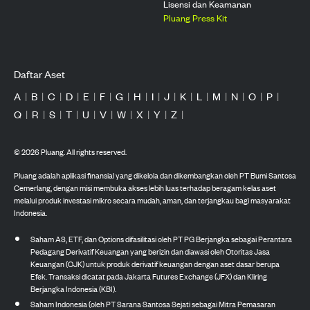
Lisensi dan Keamanan
Pluang Press Kit
Daftar Aset
A
|
B
|
C
|
D
|
E
|
F
|
G
|
H
|
I
|
J
|
K
|
L
|
M
|
N
|
O
|
P
|
Q
|
R
|
S
|
T
|
U
|
V
|
W
|
X
|
Y
|
Z
|
©
2026
Pluang. All rights reserved.
Pluang adalah aplikasi finansial yang dikelola dan dikembangkan oleh PT Bumi Santosa
Cemerlang, dengan misi membuka akses lebih luas terhadap beragam kelas aset
melalui produk investasi mikro secara mudah, aman, dan terjangkau bagi masyarakat
Indonesia.
Saham AS, ETF, dan Options difasilitasi oleh PT PG Berjangka sebagai Perantara
Pedagang Derivatif Keuangan yang berizin dan diawasi oleh Otoritas Jasa
Keuangan (OJK) untuk produk derivatif keuangan dengan aset dasar berupa
Efek. Transaksi dicatat pada Jakarta Futures Exchange (JFX) dan Kliring
Berjangka Indonesia (KBI).
Saham Indonesia (oleh PT Sarana Santosa Sejati sebagai Mitra Pemasaran