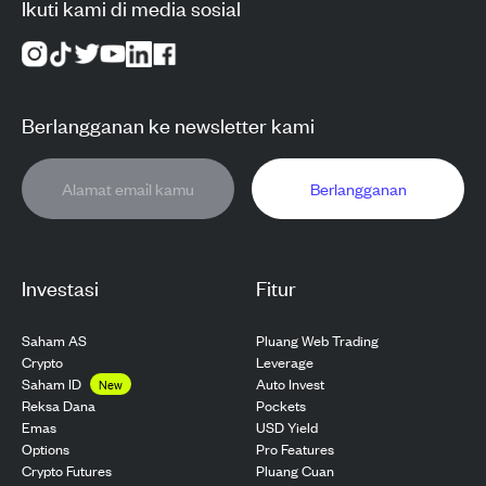
Ikuti kami di media sosial
Berlangganan ke newsletter kami
Berlangganan
Investasi
Fitur
Saham AS
Pluang Web Trading
Crypto
Leverage
Saham ID
Auto Invest
New
Pockets
Reksa Dana
USD Yield
Emas
Pro Features
Options
Pluang Cuan
Crypto Futures