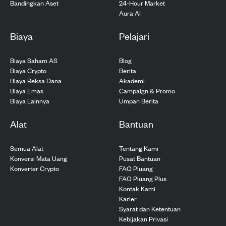
24-Hour Market
Bandingkan Aset
Aura AI
Biaya
Pelajari
Biaya Saham AS
Blog
Biaya Crypto
Berita
Biaya Reksa Dana
Akademi
Biaya Emas
Campaign & Promo
Biaya Lainnya
Umpan Berita
Alat
Bantuan
Semua Alat
Tentang Kami
Konversi Mata Uang
Pusat Bantuan
Konverter Crypto
FAQ Pluang
FAQ Pluang Plus
Kontak Kami
Karier
Syarat dan Ketentuan
Kebijakan Privasi