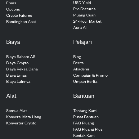
USD Yield
Emas
Pro Features
Options
Pluang Cuan
Crypto Futures
24-Hour Market
Bandingkan Aset
Aura AI
Biaya
Pelajari
Biaya Saham AS
Blog
Biaya Crypto
Berita
Biaya Reksa Dana
Akademi
Biaya Emas
Campaign & Promo
Biaya Lainnya
Umpan Berita
Alat
Bantuan
Semua Alat
Tentang Kami
Konversi Mata Uang
Pusat Bantuan
Konverter Crypto
FAQ Pluang
FAQ Pluang Plus
Kontak Kami