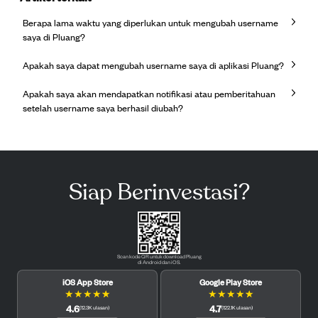
Berapa lama waktu yang diperlukan untuk mengubah username
saya di Pluang?
Apakah saya dapat mengubah username saya di aplikasi Pluang?
Apakah saya akan mendapatkan notifikasi atau pemberitahuan
setelah username saya berhasil diubah?
Siap Berinvestasi?
Scan kode QR untuk download Pluang
di Android dan iOS.
iOS App Store
Google Play Store
★
★
★
★
★
★
★
★
★
★
4.6
4.7
(
12.3K
ulasan
)
(
122.1K
ulasan
)