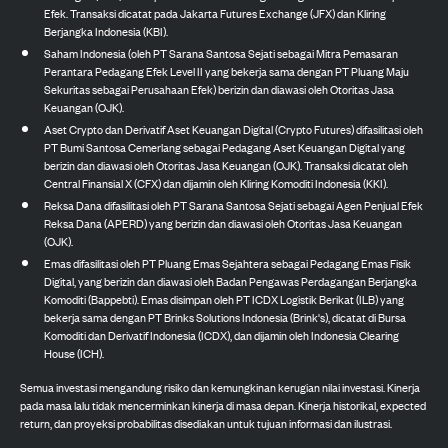
Efek. Transaksi dicatat pada Jakarta Futures Exchange (JFX) dan Kliring
Berjangka Indonesia (KBI).
Saham Indonesia (oleh PT Sarana Santosa Sejati sebagai Mitra Pemasaran
Perantara Pedagang Efek Level II yang bekerja sama dengan PT Pluang Maju
Sekuritas sebagai Perusahaan Efek) berizin dan diawasi oleh Otoritas Jasa
Keuangan (OJK).
Aset Crypto dan Derivatif Aset Keuangan Digital (Crypto Futures) difasilitasi oleh
PT Bumi Santosa Cemerlang sebagai Pedagang Aset Keuangan Digital yang
berizin dan diawasi oleh Otoritas Jasa Keuangan (OJK). Transaksi dicatat oleh
Central Finansial X (CFX) dan dijamin oleh Kliring Komoditi Indonesia (KKI).
Reksa Dana difasilitasi oleh PT Sarana Santosa Sejati sebagai Agen Penjual Efek
Reksa Dana (APERD) yang berizin dan diawasi oleh Otoritas Jasa Keuangan
(OJK).
Emas difasilitasi oleh PT Pluang Emas Sejahtera sebagai Pedagang Emas Fisik
Digital, yang berizin dan diawasi oleh Badan Pengawas Perdagangan Berjangka
Komoditi (Bappebti). Emas disimpan oleh PT ICDX Logistik Berikat (ILB) yang
bekerja sama dengan PT Brinks Solutions Indonesia (Brink's), dicatat di Bursa
Komoditi dan Derivatif Indonesia (ICDX), dan dijamin oleh Indonesia Clearing
House (ICH).
Semua investasi mengandung risiko dan kemungkinan kerugian nilai investasi. Kinerja
pada masa lalu tidak mencerminkan kinerja di masa depan. Kinerja historikal, expected
return, dan proyeksi probabilitas disediakan untuk tujuan informasi dan ilustrasi.