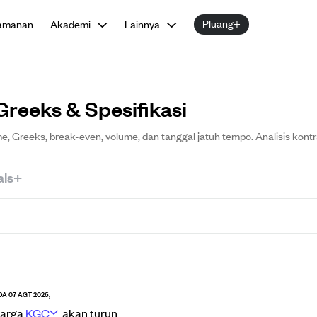
Pluang+
amanan
Akademi
Lainnya
Greeks & Spesifikasi
, Greeks, break-even, volume, dan tanggal jatuh tempo. Analisis kontr
als+
DA 07 AGT 2026,
harga
KGC
akan
turun