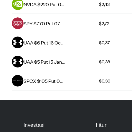
NVDA $220 Put 07
$2,43
Aug 26
SPY $770 Put 07
$2,72
Aug 26
UAA $6 Put 16 Oct
$0,37
26
UAA $5 Put 15 Jan
$0,38
27
SPCX $105 Put 07
$0,30
Aug 26
Investasi
Fitur