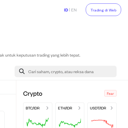
|
ID
EN
Trading di Web
ak untuk keputusan trading yang lebih tepat.
Cari saham, crypto, atau reksa dana
Crypto
Fear
BTC/IDR
ETH/IDR
USDT/IDR