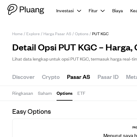
Investasi
Fitur
Biaya
Ke
Home
/
Explore
/
Harga Pasar AS
/
Options
/
PUT KGC
Detail Opsi PUT KGC – Harga, 
Lihat data lengkap untuk opsi PUT KGC, termasuk harga real-time
Discover
Crypto
Pasar AS
Pasar ID
Met
Ringkasan
Saham
Options
ETF
Easy Options
PA
Menurut saya 