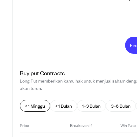
Fin
Buy
put
Contracts
Long Put memberikan kamu hak untuk menjual saham dengan
akan turun.
< 1 Minggu
< 1 Bulan
1–3 Bulan
3–6 Bulan
Price
Breakeven if
Win Rate