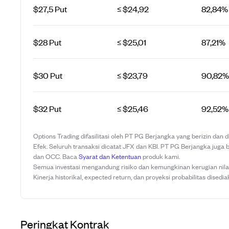
$27,5 Put
≤ $24,92
82,84%
$28 Put
≤ $25,01
87,21%
$30 Put
≤ $23,79
90,82%
$32 Put
≤ $25,46
92,52%
Options Trading difasilitasi oleh PT PG Berjangka yang berizin dan
Efek. Seluruh transaksi dicatat JFX dan KBI. PT PG Berjangka juga 
dan OCC. Baca
Syarat dan Ketentuan
produk kami.
Semua investasi mengandung risiko dan kemungkinan kerugian nilai 
Kinerja historikal, expected return, dan proyeksi probabilitas disedia
Peringkat Kontrak