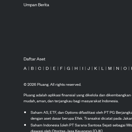
Umpan Berita
Daftar Aset
A
|
B
|
C
|
D
|
E
|
F
|
G
|
H
|
I
|
J
|
K
|
L
|
M
|
N
|
O
|
©
2026
Pluang. All rights reserved.
Pluang adalah aplikasi finansial yang dikelola dan dikembangka
mudah, aman, dan terjangkau bagi masyarakat Indonesia.
Saham AS, ETF, dan Options difasilitasi oleh PT PG Berjang
dengan aset dasar berupa Efek. Transaksi dicatat pada Jakar
Saham Indonesia (oleh PT Sarana Santosa Sejati sebagai Mi
diawasi oleh Otoritas Jasa Keuangan (OJK).