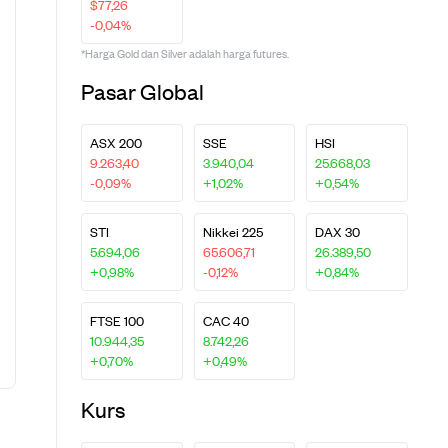
$77,26
-0,04%
*Harga Gold dan Silver adalah harga futures.
Pasar Global
ASX 200
SSE
HSI
9.263,40
3.940,04
25.668,03
-0,09%
+1,02%
+0,54%
STI
Nikkei 225
DAX 30
5.694,06
65.606,71
26.389,50
+0,98%
-0,12%
+0,84%
FTSE 100
CAC 40
10.944,35
8.742,26
+0,70%
+0,49%
Kurs