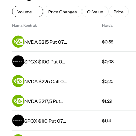
Volume
Price Changes
OI Value
Price
Nama Kontrak
Harga
NVDA $215 Put 07
$0,58
Aug 26
SPCX $100 Put 07
$0,08
Aug 26
NVDA $225 Call 07
$0,25
Aug 26
NVDA $217,5 Put
$1,29
07 Aug 26
SPCX $110 Put 07
$1,14
Aug 26