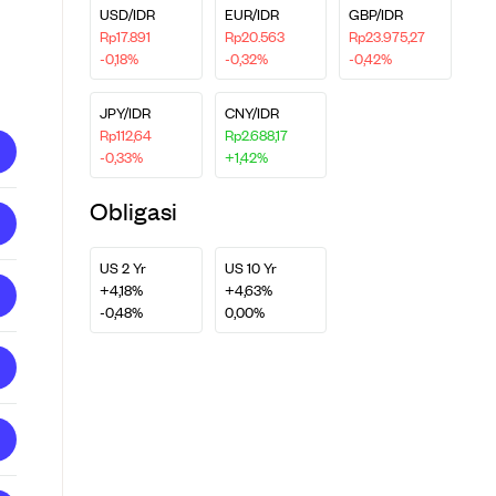
USD/IDR
EUR/IDR
GBP/IDR
Rp17.891
Rp20.563
Rp23.975,27
-0,18%
-0,32%
-0,42%
JPY/IDR
CNY/IDR
Rp112,64
Rp2.688,17
-0,33%
+1,42%
Obligasi
US 2 Yr
US 10 Yr
+4,18%
+4,63%
-0,48%
0,00%