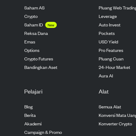
Saham AS
Pluang Web Tradin
Crypto
Leverage
Saham ID
Auto Invest
New
Reksa Dana
Pockets
Emas
USD Yield
Options
Pro Features
Crypto Futures
Pluang Cuan
Bandingkan Aset
24-Hour Market
Aura AI
Pelajari
Alat
Blog
Semua Alat
Berita
Konversi Mata Uan
Akademi
Konverter Crypto
Campaign & Promo