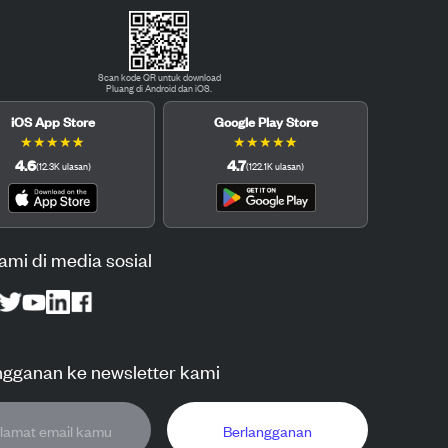
Scan kode QR untuk download
Pluang di Android dan iOS.
iOS App Store
Google Play Store
★
★
★
★
★
★
★
★
★
★
4.6
4.7
(
12.3K
ulasan
)
(
122.1K
ulasan
)
kami di media sosial
ngganan ke newsletter kami
Berlangganan