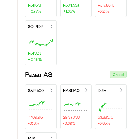
Rp1,16M
Rp34,53jt
Rp17,86rb
+0,77%
+1,35%
-0,21%
SOL/IDR
Rp1,32jt
+0,46%
Pasar AS
Greed
S&P 500
NASDAQ
DJIA
7.709,96
29.373,33
53.885,10
-0,18%
-0,39%
-0,85%
IWM