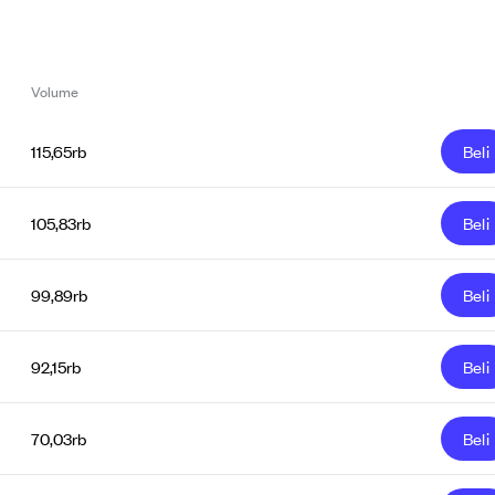
Volume
115,65rb
Beli
105,83rb
Beli
99,89rb
Beli
92,15rb
Beli
70,03rb
Beli