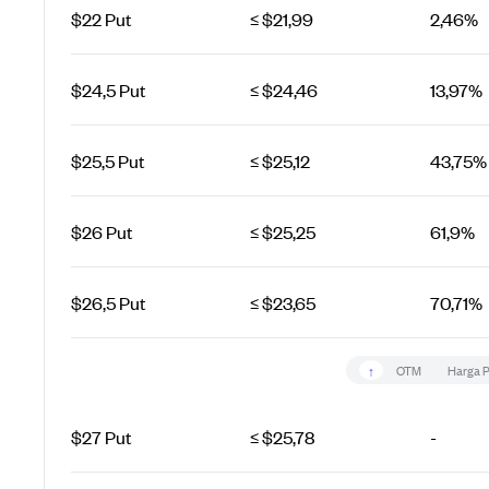
$22 Put
≤ $21,99
2,46%
$24,5 Put
≤ $24,46
13,97%
$25,5 Put
≤ $25,12
43,75%
$26 Put
≤ $25,25
61,9%
$26,5 Put
≤ $23,65
70,71%
↑
OTM
Harga 
$27 Put
≤ $25,78
-