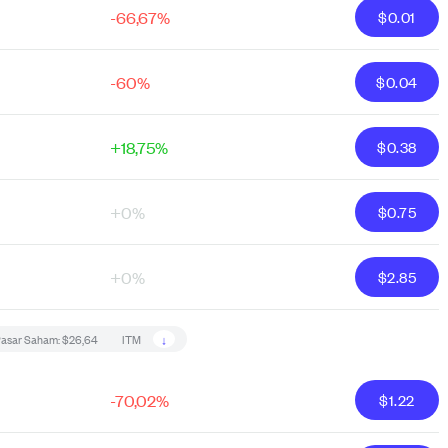
-66,67%
$
0.01
-60%
$
0.04
+18,75%
$
0.38
+0%
$
0.75
+0%
$
2.85
↓
Pasar Saham:
$26,64
ITM
-70,02%
$
1.22