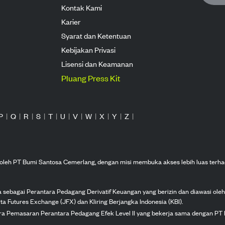
Kontak Kami
Karier
Syarat dan Ketentuan
Kebijakan Privasi
Lisensi dan Keamanan
Pluang Press Kit
P
|
Q
|
R
|
S
|
T
|
U
|
V
|
W
|
X
|
Y
|
Z
|
n oleh PT Bumi Santosa Cemerlang, dengan misi membuka akses lebih luas terha
ka sebagai Perantara Pedagang Derivatif Keuangan yang berizin dan diawasi ole
ta Futures Exchange (JFX) dan Kliring Berjangka Indonesia (KBI).
tra Pemasaran Perantara Pedagang Efek Level II yang bekerja sama dengan PT 