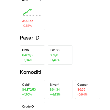
3.001,55
-0,58%
Pasar ID
IHSG
IDX 30
6.409,65
359,41
+1,04%
+1,45%
Komoditi
Gold*
Silver*
Copper
$4.372,50
$64,34
$6,65
+1,70%
+4,43%
-0,94%
Crude Oil