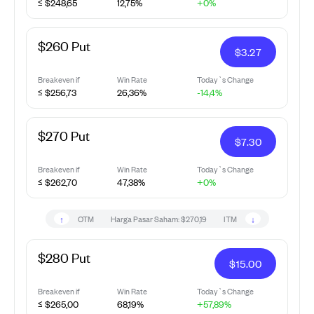
≤ $248,65
12,75%
+0%
$260 Put
$
3.27
Breakeven if
Win Rate
Today`s Change
≤ $256,73
26,36%
-14,4%
$270 Put
$
7.30
Breakeven if
Win Rate
Today`s Change
≤ $262,70
47,38%
+0%
↑
↓
OTM
Harga Pasar Saham:
$270,19
ITM
$280 Put
$
15.00
Breakeven if
Win Rate
Today`s Change
≤ $265,00
68,19%
+57,89%