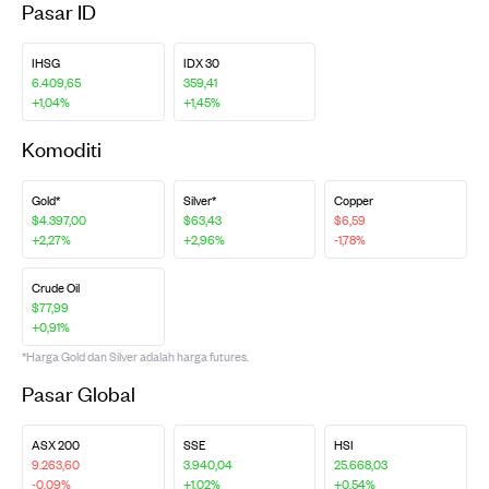
Pasar ID
IHSG
IDX 30
6.409,65
359,41
+1,04%
+1,45%
Komoditi
Gold*
Silver*
Copper
$4.397,00
$63,43
$6,59
+2,27%
+2,96%
-1,78%
Crude Oil
$77,99
+0,91%
*Harga Gold dan Silver adalah harga futures.
Pasar Global
ASX 200
SSE
HSI
9.263,60
3.940,04
25.668,03
-0,09%
+1,02%
+0,54%