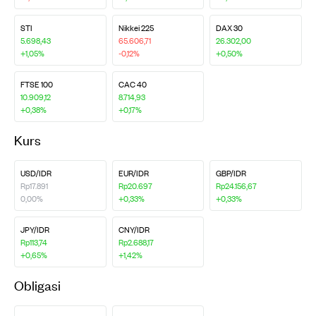
STI
Nikkei 225
DAX 30
5.698,43
65.606,71
26.302,00
+1,05%
-0,12%
+0,50%
FTSE 100
CAC 40
10.909,12
8.714,93
+0,38%
+0,17%
Kurs
USD/IDR
EUR/IDR
GBP/IDR
Rp17.891
Rp20.697
Rp24.156,67
0,00%
+0,33%
+0,33%
JPY/IDR
CNY/IDR
Rp113,74
Rp2.688,17
+0,65%
+1,42%
Obligasi