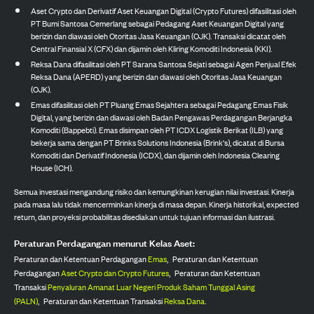
Aset Crypto dan Derivatif Aset Keuangan Digital (Crypto Futures) difasilitasi oleh
PT Bumi Santosa Cemerlang sebagai Pedagang Aset Keuangan Digital yang
berizin dan diawasi oleh Otoritas Jasa Keuangan (OJK). Transaksi dicatat oleh
Central Finansial X (CFX) dan dijamin oleh Kliring Komoditi Indonesia (KKI).
Reksa Dana difasilitasi oleh PT Sarana Santosa Sejati sebagai Agen Penjual Efek
Reksa Dana (APERD) yang berizin dan diawasi oleh Otoritas Jasa Keuangan
(OJK).
Emas difasilitasi oleh PT Pluang Emas Sejahtera sebagai Pedagang Emas Fisik
Digital, yang berizin dan diawasi oleh Badan Pengawas Perdagangan Berjangka
Komoditi (Bappebti). Emas disimpan oleh PT ICDX Logistik Berikat (ILB) yang
bekerja sama dengan PT Brinks Solutions Indonesia (Brink's), dicatat di Bursa
Komoditi dan Derivatif Indonesia (ICDX), dan dijamin oleh Indonesia Clearing
House (ICH).
Semua investasi mengandung risiko dan kemungkinan kerugian nilai investasi. Kinerja
pada masa lalu tidak mencerminkan kinerja di masa depan. Kinerja historikal, expected
return, dan proyeksi probabilitas disediakan untuk tujuan informasi dan ilustrasi.
Peraturan Perdagangan menurut Kelas Aset:
Peraturan dan Ketentuan Perdagangan
Emas
,
Peraturan dan Ketentuan
Perdagangan
Aset Crypto dan Crypto Futures
,
Peraturan dan Ketentuan
Transaksi
Penyaluran Amanat Luar Negeri Produk Saham Tunggal Asing
(PALN)
,
Peraturan dan Ketentuan Transaksi
Reksa Dana
.