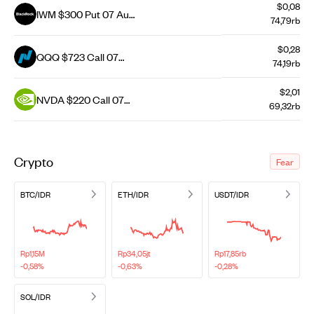
$0,08
IWM $300 Put 07 Aug
74,79rb
26
$0,28
QQQ $723 Call 07
74,19rb
Aug 26
$2,01
NVDA $220 Call 07
69,32rb
Aug 26
Crypto
Fear
BTC/IDR
ETH/IDR
USDT/IDR
Rp1,15M
Rp34,05jt
Rp17,85rb
-0,58%
-0,63%
-0,28%
SOL/IDR