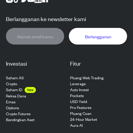
Berlangganan ke newsletter kami
Berlangganan
Investasi
Fitur
Saham AS
Pluang Web Trading
Crypto
Leverage
Saham ID
Auto Invest
New
Pockets
Reksa Dana
USD Yield
Emas
Pro Features
Options
Pluang Cuan
Crypto Futures
24-Hour Market
Bandingkan Aset
Aura AI