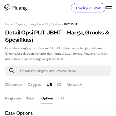
Trading di Web
Home
/
Explore
/
Harga Pasar AS
/
Options
/
PUT JBHT
Detail Opsi PUT JBHT – Harga, Greeks &
Spesifikasi
Lihat data lengkap untuk opsi PUT JBHT, termasuk harga real-time,
Greeks, break-even, volume, dan tanggal jatuh tempo. Analisis kontrak
untuk keputusan trading yang lebih tepat.
Cari saham, crypto, atau reksa dana
Discover
Crypto
US
ID
Metals+
Ringkasan
Saham
Options
ETF
Easy Options