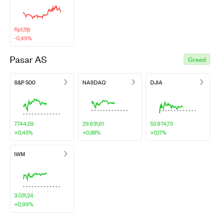
Rp1,31jt
-0,49%
Pasar AS
Greed
S&P 500
NASDAQ
DJIA
7.744,59
29.631,61
53.974,73
+0,45%
+0,88%
+0,17%
IWM
3.031,24
+0,99%