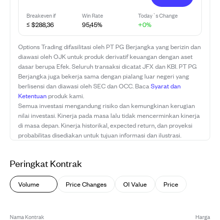
Breakeven if
Win Rate
Today`s Change
≤ $288,36
95,45%
+0%
Options Trading difasilitasi oleh PT PG Berjangka yang berizin dan
diawasi oleh OJK untuk produk derivatif keuangan dengan aset
dasar berupa Efek. Seluruh transaksi dicatat JFX dan KBI. PT PG
Berjangka juga bekerja sama dengan pialang luar negeri yang
berlisensi dan diawasi oleh SEC dan OCC. Baca
Syarat dan
Ketentuan
produk kami.
Semua investasi mengandung risiko dan kemungkinan kerugian
nilai investasi. Kinerja pada masa lalu tidak mencerminkan kinerja
di masa depan. Kinerja historikal, expected return, dan proyeksi
probabilitas disediakan untuk tujuan informasi dan ilustrasi.
Peringkat Kontrak
Volume
Price Changes
OI Value
Price
Nama Kontrak
Harga