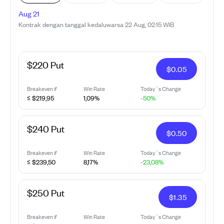
Aug 21
Kontrak dengan tanggal kedaluwarsa 22 Aug, 02:15 WIB
$220 Put
$
0.05
Breakeven if
Win Rate
Today`s Change
≤ $219,95
1,09%
-50%
$240 Put
$
0.50
Breakeven if
Win Rate
Today`s Change
≤ $239,50
8,17%
-23,08%
$250 Put
$
1.35
Breakeven if
Win Rate
Today`s Change