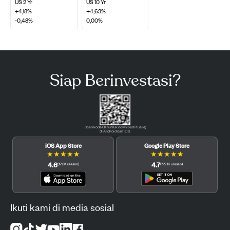
US 2 Yr
US 10 Yr
+4,18%
+4,63%
-0,48%
0,00%
Siap Berinvestasi?
Scan kode QR untuk download Pluang
di Android dan iOS.
iOS App Store
Google Play Store
★
★
★
★
★
★
★
★
★
★
4.6
4.7
(
12.3K
ulasan
)
(
122.1K
ulasan
)
Ikuti kami di media sosial