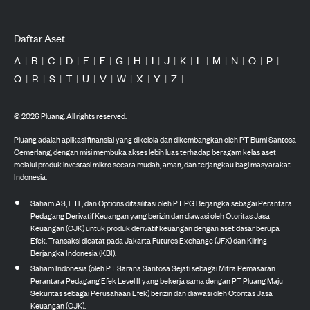
Daftar Aset
A
|
B
|
C
|
D
|
E
|
F
|
G
|
H
|
I
|
J
|
K
|
L
|
M
|
N
|
O
|
P
|
Q
|
R
|
S
|
T
|
U
|
V
|
W
|
X
|
Y
|
Z
|
©
2026
Pluang. All rights reserved.
Pluang adalah aplikasi finansial yang dikelola dan dikembangkan oleh PT Bumi Santosa
Cemerlang, dengan misi membuka akses lebih luas terhadap beragam kelas aset
melalui produk investasi mikro secara mudah, aman, dan terjangkau bagi masyarakat
Indonesia.
Saham AS, ETF, dan Options difasilitasi oleh PT PG Berjangka sebagai Perantara
Pedagang Derivatif Keuangan yang berizin dan diawasi oleh Otoritas Jasa
Keuangan (OJK) untuk produk derivatif keuangan dengan aset dasar berupa
Efek. Transaksi dicatat pada Jakarta Futures Exchange (JFX) dan Kliring
Berjangka Indonesia (KBI).
Saham Indonesia (oleh PT Sarana Santosa Sejati sebagai Mitra Pemasaran
Perantara Pedagang Efek Level II yang bekerja sama dengan PT Pluang Maju
Sekuritas sebagai Perusahaan Efek) berizin dan diawasi oleh Otoritas Jasa
Keuangan (OJK).