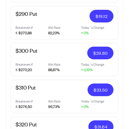
$290 Put
$
19.12
Breakeven if
Win Rate
Today`s Change
≤ $270,88
82,23%
+0%
$300 Put
$
29.80
Breakeven if
Win Rate
Today`s Change
≤ $270,20
88,87%
+1,09%
$310 Put
$
33.50
Breakeven if
Win Rate
Today`s Change
≤ $276,50
96,73%
+0%
$320 Put
$
31.64