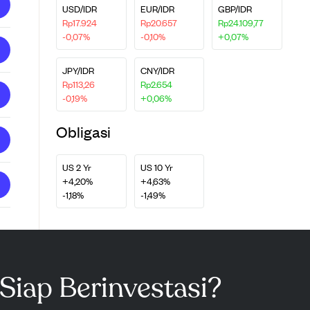
USD/IDR
EUR/IDR
GBP/IDR
Rp17.924
Rp20.657
Rp24.109,77
-0,07%
-0,10%
+0,07%
JPY/IDR
CNY/IDR
Rp113,26
Rp2.654
-0,19%
+0,06%
Obligasi
US 2 Yr
US 10 Yr
+4,20%
+4,63%
-1,18%
-1,49%
Siap Berinvestasi?