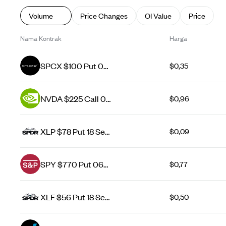
Volume
Price Changes
OI Value
Price
Nama Kontrak
Harga
SPCX $100 Put 07
$0,35
Aug 26
NVDA $225 Call 07
$0,96
Aug 26
XLP $78 Put 18 Sep
$0,09
26
SPY $770 Put 06
$0,77
Aug 26
XLF $56 Put 18 Sep
$0,50
26