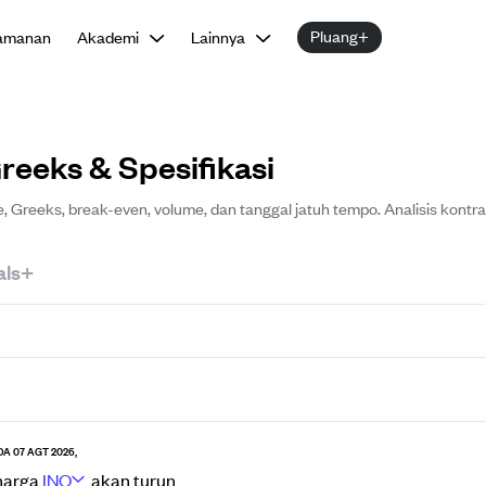
Pluang+
amanan
Akademi
Lainnya
reeks & Spesifikasi
, Greeks, break-even, volume, dan tanggal jatuh tempo. Analisis kontra
als+
DA 07 AGT 2026,
harga
INO
akan
turun