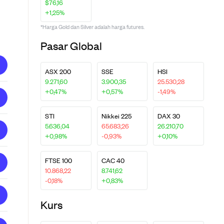
$76,16
+1,25%
*Harga Gold dan Silver adalah harga futures.
Pasar Global
ASX 200
SSE
HSI
9.271,60
3.900,35
25.530,28
+0,47%
+0,57%
-1,49%
STI
Nikkei 225
DAX 30
5.636,04
65.683,26
26.210,70
+0,98%
-0,93%
+0,10%
FTSE 100
CAC 40
10.868,22
8.741,62
-0,18%
+0,83%
Kurs