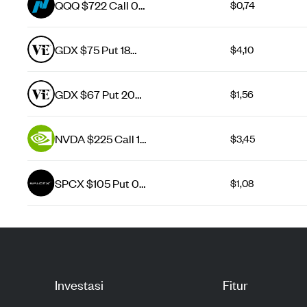
QQQ $722 Call 06
$0,74
Aug 26
GDX $75 Put 18
$4,10
Dec 26
GDX $67 Put 20
$1,56
Nov 26
NVDA $225 Call 14
$3,45
Aug 26
SPCX $105 Put 07
$1,08
Aug 26
Investasi
Fitur