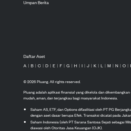
Umpan Berita
Daftar Aset
A
|
B
|
C
|
D
|
E
|
F
|
G
|
H
|
I
|
J
|
K
|
L
|
M
|
N
|
O
|
©
2026
Pluang. All rights reserved.
Pluang adalah aplikasi finansial yang dikelola dan dikembangka
mudah, aman, dan terjangkau bagi masyarakat Indonesia.
Saham AS, ETF, dan Options difasilitasi oleh PT PG Berjang
dengan aset dasar berupa Efek. Transaksi dicatat pada Jakar
Saham Indonesia (oleh PT Sarana Santosa Sejati sebagai Mi
diawasi oleh Otoritas Jasa Keuangan (OJK).