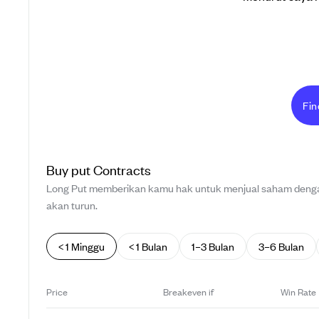
Fin
Buy
put
Contracts
Long Put memberikan kamu hak untuk menjual saham dengan
akan turun.
< 1 Minggu
< 1 Bulan
1–3 Bulan
3–6 Bulan
Price
Breakeven if
Win Rate