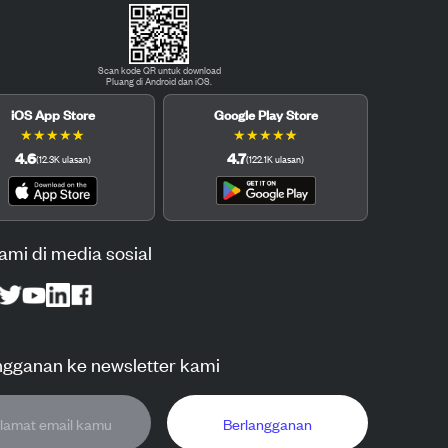
Scan kode QR untuk download
Pluang di Android dan iOS.
iOS App Store
Google Play Store
★
★
★
★
★
★
★
★
★
★
4.6
4.7
(
12.3K
ulasan
)
(
122.1K
ulasan
)
kami di media sosial
ngganan ke newsletter kami
Berlangganan