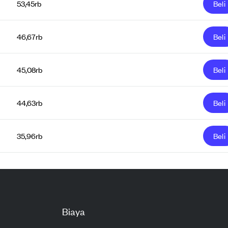
53,45rb
Beli
46,67rb
Beli
45,08rb
Beli
44,63rb
Beli
35,96rb
Beli
Biaya