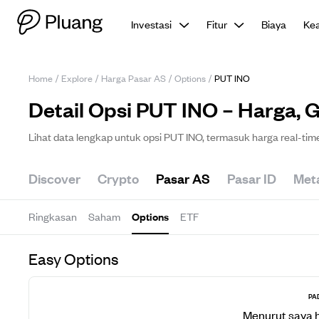
Investasi
Fitur
Biaya
Ke
Home
/
Explore
/
Harga Pasar AS
/
Options
/
PUT INO
Detail Opsi PUT INO – Harga, G
Lihat data lengkap untuk opsi PUT INO, termasuk harga real-time
Discover
Crypto
Pasar AS
Pasar ID
Met
Ringkasan
Saham
Options
ETF
Easy Options
PA
Menurut saya 