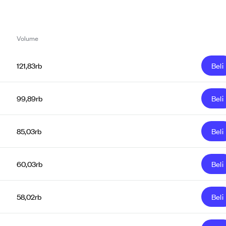
Volume
121,83rb
Beli
99,89rb
Beli
85,03rb
Beli
60,03rb
Beli
58,02rb
Beli