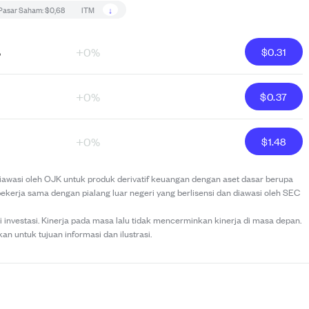
↓
Pasar Saham:
$0,68
ITM
%
+0%
$
0.31
+0%
$
0.37
+0%
$
1.48
 diawasi oleh OJK untuk produk derivatif keuangan dengan aset dasar berupa
bekerja sama dengan pialang luar negeri yang berlisensi dan diawasi oleh SEC
investasi. Kinerja pada masa lalu tidak mencerminkan kinerja di masa depan.
kan untuk tujuan informasi dan ilustrasi.