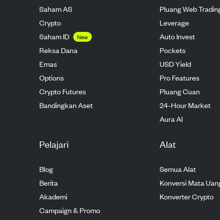
Saham AS
Pluang Web Tradin
Crypto
Leverage
Saham ID
Auto Invest
New
Reksa Dana
Pockets
Emas
USD Yield
Options
Pro Features
Crypto Futures
Pluang Cuan
Bandingkan Aset
24-Hour Market
Aura AI
Pelajari
Alat
Blog
Semua Alat
Berita
Konversi Mata Uan
Akademi
Konverter Crypto
Campaign & Promo