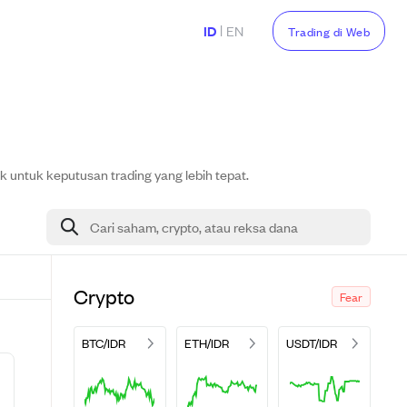
|
ID
EN
Trading di Web
k untuk keputusan trading yang lebih tepat.
Cari saham, crypto, atau reksa dana
Crypto
Fear
BTC/IDR
ETH/IDR
USDT/IDR