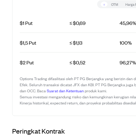
↑
OTM
Harga 
$1 Put
≤ $0,69
45,96
$1,5 Put
≤ $1,13
100%
$2 Put
≤ $0,52
96,27%
Options Trading difasilitasi oleh PT PG Berjangka yang berizin dan
Efek. Seluruh transaksi dicatat JFX dan KBI. PT PG Berjangka juga 
dan OCC. Baca
Syarat dan Ketentuan
produk kami.
Semua investasi mengandung risiko dan kemungkinan kerugian nilai 
Kinerja historikal, expected return, dan proyeksi probabilitas disedia
Peringkat Kontrak