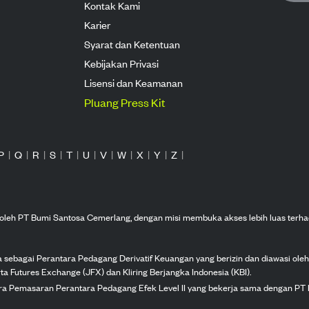
Kontak Kami
Karier
Syarat dan Ketentuan
Kebijakan Privasi
Lisensi dan Keamanan
Pluang Press Kit
P
|
Q
|
R
|
S
|
T
|
U
|
V
|
W
|
X
|
Y
|
Z
|
n oleh PT Bumi Santosa Cemerlang, dengan misi membuka akses lebih luas terha
ka sebagai Perantara Pedagang Derivatif Keuangan yang berizin dan diawasi ole
ta Futures Exchange (JFX) dan Kliring Berjangka Indonesia (KBI).
tra Pemasaran Perantara Pedagang Efek Level II yang bekerja sama dengan PT 