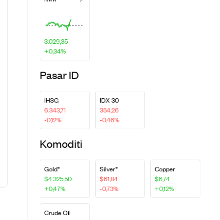
3.029,35
+0,34%
Pasar ID
IHSG
IDX 30
6.343,71
354,26
-0,12%
-0,46%
Komoditi
Gold*
Silver*
Copper
$4.325,50
$61,84
$6,74
+0,47%
-0,73%
+0,12%
Crude Oil