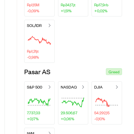
Rp1,15M
Rp34,17jt
Rp17,9rb
-0,09%
+1,51%
+0,02%
SOL/IDR
Rp1,31jt
-0,98%
Pasar AS
Greed
S&P 500
NASDAQ
DJIA
7.737,03
29.506,67
54.292,15
+0,17%
+0,06%
-0,10%
IWM