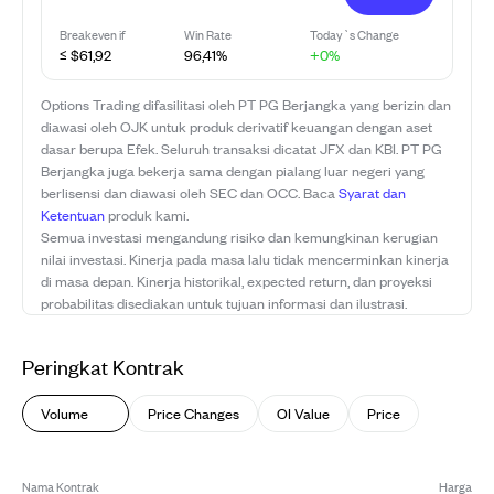
Breakeven if
Win Rate
Today`s Change
≤ $61,92
96,41%
+0%
Options Trading difasilitasi oleh PT PG Berjangka yang berizin dan
diawasi oleh OJK untuk produk derivatif keuangan dengan aset
dasar berupa Efek. Seluruh transaksi dicatat JFX dan KBI. PT PG
Berjangka juga bekerja sama dengan pialang luar negeri yang
berlisensi dan diawasi oleh SEC dan OCC. Baca
Syarat dan
Ketentuan
produk kami.
Semua investasi mengandung risiko dan kemungkinan kerugian
nilai investasi. Kinerja pada masa lalu tidak mencerminkan kinerja
di masa depan. Kinerja historikal, expected return, dan proyeksi
probabilitas disediakan untuk tujuan informasi dan ilustrasi.
Peringkat Kontrak
Volume
Price Changes
OI Value
Price
Nama Kontrak
Harga