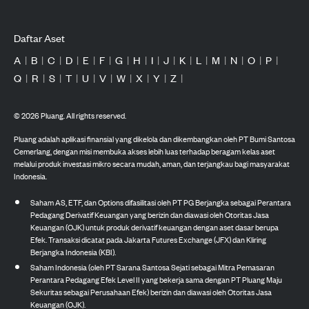
Daftar Aset
A
|
B
|
C
|
D
|
E
|
F
|
G
|
H
|
I
|
J
|
K
|
L
|
M
|
N
|
O
|
P
|
Q
|
R
|
S
|
T
|
U
|
V
|
W
|
X
|
Y
|
Z
|
©
2026
Pluang. All rights reserved.
Pluang adalah aplikasi finansial yang dikelola dan dikembangkan oleh PT Bumi Santosa
Cemerlang, dengan misi membuka akses lebih luas terhadap beragam kelas aset
melalui produk investasi mikro secara mudah, aman, dan terjangkau bagi masyarakat
Indonesia.
Saham AS, ETF, dan Options difasilitasi oleh PT PG Berjangka sebagai Perantara
Pedagang Derivatif Keuangan yang berizin dan diawasi oleh Otoritas Jasa
Keuangan (OJK) untuk produk derivatif keuangan dengan aset dasar berupa
Efek. Transaksi dicatat pada Jakarta Futures Exchange (JFX) dan Kliring
Berjangka Indonesia (KBI).
Saham Indonesia (oleh PT Sarana Santosa Sejati sebagai Mitra Pemasaran
Perantara Pedagang Efek Level II yang bekerja sama dengan PT Pluang Maju
Sekuritas sebagai Perusahaan Efek) berizin dan diawasi oleh Otoritas Jasa
Keuangan (OJK).