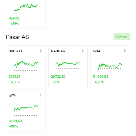
Rp1,32jt
+1,85%
Pasar AS
Greed
S&P 500
NASDAQ
DJIA
7.755,61
29.722,30
54.036,93
+0,59%
+1,19%
+0,28%
IWM
3.034,50
+1,10%