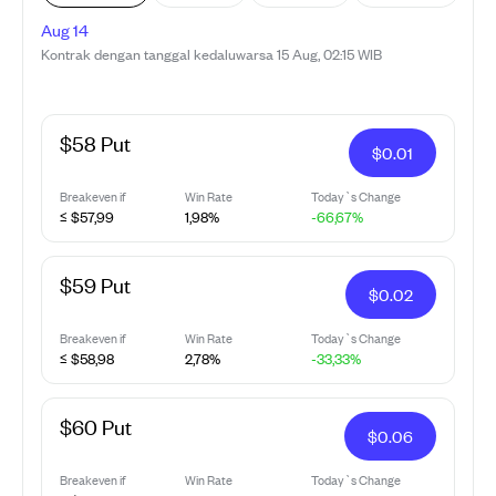
Aug 14
Kontrak dengan tanggal kedaluwarsa 15 Aug, 02:15 WIB
$58 Put
$
0.01
Breakeven if
Win Rate
Today`s Change
≤ $57,99
1,98%
-66,67%
$59 Put
$
0.02
Breakeven if
Win Rate
Today`s Change
≤ $58,98
2,78%
-33,33%
$60 Put
$
0.06
Breakeven if
Win Rate
Today`s Change