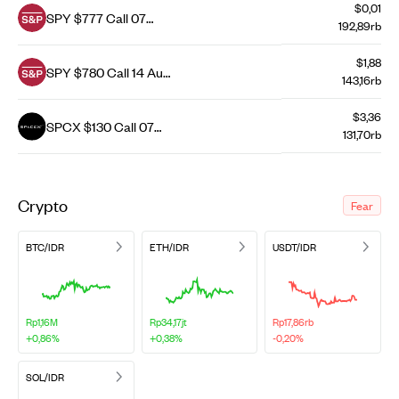
$0,01
SPY $777 Call 07
192,89rb
Aug 26
$1,88
SPY $780 Call 14 Aug
143,16rb
26
$3,36
SPCX $130 Call 07
131,70rb
Aug 26
Crypto
Fear
BTC/IDR
ETH/IDR
USDT/IDR
Rp1,16M
Rp34,17jt
Rp17,86rb
+0,86%
+0,38%
-0,20%
SOL/IDR