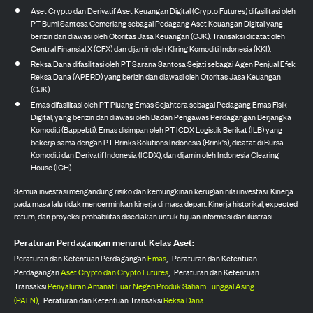
Aset Crypto dan Derivatif Aset Keuangan Digital (Crypto Futures) difasilitasi oleh
PT Bumi Santosa Cemerlang sebagai Pedagang Aset Keuangan Digital yang
berizin dan diawasi oleh Otoritas Jasa Keuangan (OJK). Transaksi dicatat oleh
Central Finansial X (CFX) dan dijamin oleh Kliring Komoditi Indonesia (KKI).
Reksa Dana difasilitasi oleh PT Sarana Santosa Sejati sebagai Agen Penjual Efek
Reksa Dana (APERD) yang berizin dan diawasi oleh Otoritas Jasa Keuangan
(OJK).
Emas difasilitasi oleh PT Pluang Emas Sejahtera sebagai Pedagang Emas Fisik
Digital, yang berizin dan diawasi oleh Badan Pengawas Perdagangan Berjangka
Komoditi (Bappebti). Emas disimpan oleh PT ICDX Logistik Berikat (ILB) yang
bekerja sama dengan PT Brinks Solutions Indonesia (Brink's), dicatat di Bursa
Komoditi dan Derivatif Indonesia (ICDX), dan dijamin oleh Indonesia Clearing
House (ICH).
Semua investasi mengandung risiko dan kemungkinan kerugian nilai investasi. Kinerja
pada masa lalu tidak mencerminkan kinerja di masa depan. Kinerja historikal, expected
return, dan proyeksi probabilitas disediakan untuk tujuan informasi dan ilustrasi.
Peraturan Perdagangan menurut Kelas Aset:
Peraturan dan Ketentuan Perdagangan
Emas
,
Peraturan dan Ketentuan
Perdagangan
Aset Crypto dan Crypto Futures
,
Peraturan dan Ketentuan
Transaksi
Penyaluran Amanat Luar Negeri Produk Saham Tunggal Asing
(PALN)
,
Peraturan dan Ketentuan Transaksi
Reksa Dana
.