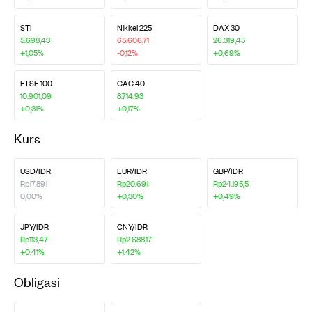
STI
Nikkei 225
DAX 30
5.698,43
65.606,71
26.319,45
+1,05%
-0,12%
+0,69%
FTSE 100
CAC 40
10.901,09
8.714,93
+0,31%
+0,17%
Kurs
USD/IDR
EUR/IDR
GBP/IDR
Rp17.891
Rp20.691
Rp24.195,5
0,00%
+0,30%
+0,49%
JPY/IDR
CNY/IDR
Rp113,47
Rp2.688,17
+0,41%
+1,42%
Obligasi