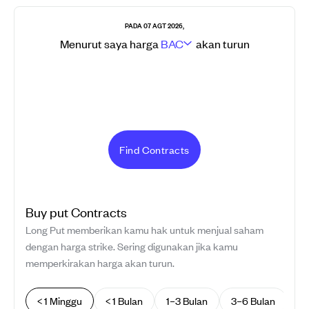
PADA 07 AGT 2026,
Menurut saya harga
BAC
akan
turun
Find Contracts
Buy
put
Contracts
Long Put memberikan kamu hak untuk menjual saham
dengan harga strike. Sering digunakan jika kamu
memperkirakan harga akan turun.
< 1 Minggu
< 1 Bulan
1–3 Bulan
3–6 Bulan
> 