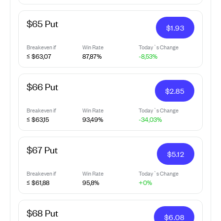
$65 Put
$
1.93
Breakeven if
Win Rate
Today`s Change
≤ $63,07
87,87%
-8,53%
$66 Put
$
2.85
Breakeven if
Win Rate
Today`s Change
≤ $63,15
93,49%
-34,03%
$67 Put
$
5.12
Breakeven if
Win Rate
Today`s Change
≤ $61,88
95,8%
+0%
$68 Put
$
6.08