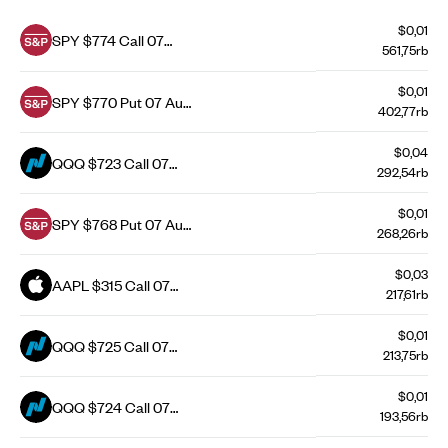
$0,01
SPY $774 Call 07
561,75rb
Aug 26
$0,01
SPY $770 Put 07 Aug
402,77rb
26
$0,04
QQQ $723 Call 07
292,54rb
Aug 26
$0,01
SPY $768 Put 07 Aug
268,26rb
26
$0,03
AAPL $315 Call 07
217,61rb
Aug 26
$0,01
QQQ $725 Call 07
213,75rb
Aug 26
$0,01
QQQ $724 Call 07
193,56rb
Aug 26