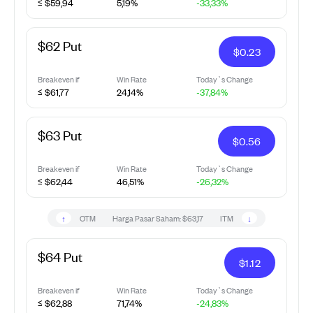
≤ $59,94
5,19%
-33,33%
$62 Put
$
0.23
Breakeven if
Win Rate
Today`s Change
≤ $61,77
24,14%
-37,84%
$63 Put
$
0.56
Breakeven if
Win Rate
Today`s Change
≤ $62,44
46,51%
-26,32%
↑
↓
OTM
Harga Pasar Saham:
$63,17
ITM
$64 Put
$
1.12
Breakeven if
Win Rate
Today`s Change
≤ $62,88
71,74%
-24,83%