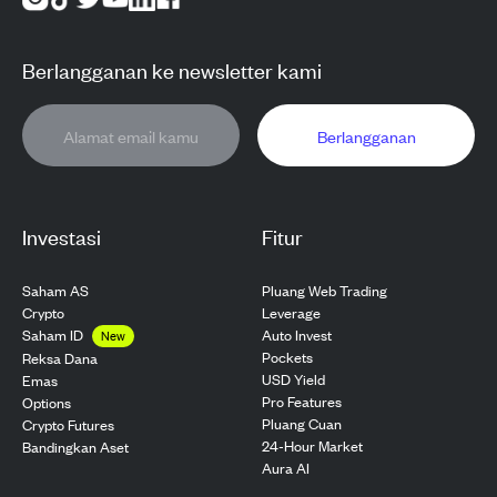
Berlangganan ke newsletter kami
Berlangganan
Investasi
Fitur
Saham AS
Pluang Web Trading
Crypto
Leverage
Saham ID
Auto Invest
New
Pockets
Reksa Dana
USD Yield
Emas
Pro Features
Options
Pluang Cuan
Crypto Futures
24-Hour Market
Bandingkan Aset
Aura AI