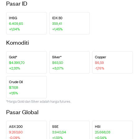
Pasar ID
IHSG
IDX 30
6.409,65
359,41
+1,04%
+1,45%
Komoditi
Gold*
Silver*
Copper
$4.399,70
$63,50
$6,59
+2,33%
+3,07%
-1,76%
Crude Oil
$78,18
+1,15%
*Harga Gold dan Silver adalah harga futures.
Pasar Global
ASX 200
SSE
HSI
9.263,60
3.940,04
25.668,03
-0,09%
+1,59%
+0,54%