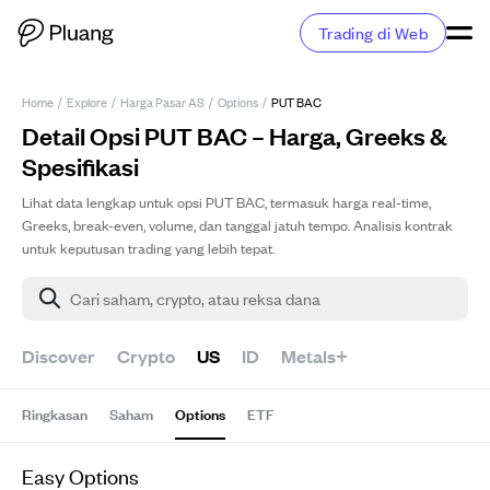
Trading di Web
Home
/
Explore
/
Harga Pasar AS
/
Options
/
PUT BAC
Detail Opsi PUT BAC – Harga, Greeks &
Spesifikasi
Lihat data lengkap untuk opsi PUT BAC, termasuk harga real-time,
Greeks, break-even, volume, dan tanggal jatuh tempo. Analisis kontrak
untuk keputusan trading yang lebih tepat.
Cari saham, crypto, atau reksa dana
Discover
Crypto
US
ID
Metals+
Ringkasan
Saham
Options
ETF
Easy Options