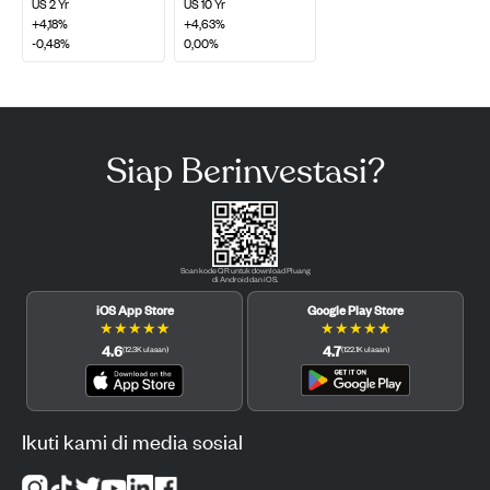
US 2 Yr
US 10 Yr
+4,18%
+4,63%
-0,48%
0,00%
Siap Berinvestasi?
Scan kode QR untuk download Pluang
di Android dan iOS.
iOS App Store
Google Play Store
★
★
★
★
★
★
★
★
★
★
4.6
4.7
(
12.3K
ulasan
)
(
122.1K
ulasan
)
Ikuti kami di media sosial