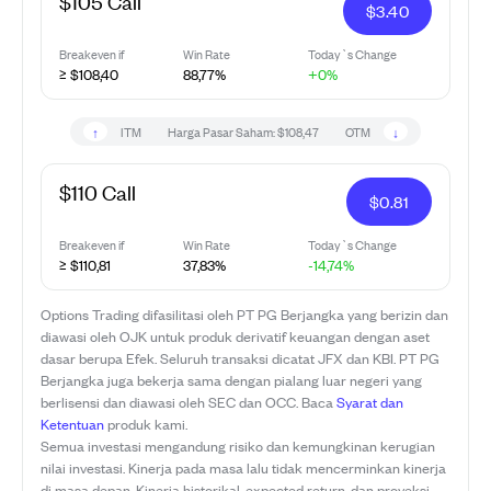
$105 Call
$
3.40
Breakeven if
Win Rate
Today`s Change
≥ $108,40
88,77%
+0%
↑
↓
ITM
Harga Pasar Saham:
$108,47
OTM
$110 Call
$
0.81
Breakeven if
Win Rate
Today`s Change
≥ $110,81
37,83%
-14,74%
Options Trading difasilitasi oleh PT PG Berjangka yang berizin dan
diawasi oleh OJK untuk produk derivatif keuangan dengan aset
dasar berupa Efek. Seluruh transaksi dicatat JFX dan KBI. PT PG
Berjangka juga bekerja sama dengan pialang luar negeri yang
berlisensi dan diawasi oleh SEC dan OCC. Baca
Syarat dan
Ketentuan
produk kami.
Semua investasi mengandung risiko dan kemungkinan kerugian
nilai investasi. Kinerja pada masa lalu tidak mencerminkan kinerja
di masa depan. Kinerja historikal, expected return, dan proyeksi