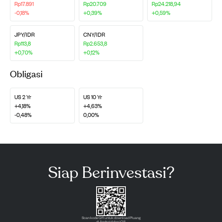
Rp17.891
Rp20.709
Rp24.218,94
-0,18%
+0,39%
+0,59%
JPY/IDR
CNY/IDR
Rp113,8
Rp2.653,8
+0,70%
+0,12%
Obligasi
US 2 Yr
US 10 Yr
+4,18%
+4,63%
-0,48%
0,00%
Siap Berinvestasi?
Scan kode QR untuk download Pluang
di Android dan iOS.