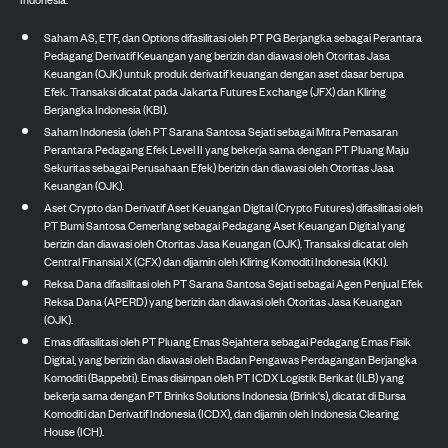
Saham AS, ETF, dan Options difasilitasi oleh PT PG Berjangka sebagai Perantara
Pedagang Derivatif Keuangan yang berizin dan diawasi oleh Otoritas Jasa
Keuangan (OJK) untuk produk derivatif keuangan dengan aset dasar berupa
Efek. Transaksi dicatat pada Jakarta Futures Exchange (JFX) dan Kliring
Berjangka Indonesia (KBI).
Saham Indonesia (oleh PT Sarana Santosa Sejati sebagai Mitra Pemasaran
Perantara Pedagang Efek Level II yang bekerja sama dengan PT Pluang Maju
Sekuritas sebagai Perusahaan Efek) berizin dan diawasi oleh Otoritas Jasa
Keuangan (OJK).
Aset Crypto dan Derivatif Aset Keuangan Digital (Crypto Futures) difasilitasi oleh
PT Bumi Santosa Cemerlang sebagai Pedagang Aset Keuangan Digital yang
berizin dan diawasi oleh Otoritas Jasa Keuangan (OJK). Transaksi dicatat oleh
Central Finansial X (CFX) dan dijamin oleh Kliring Komoditi Indonesia (KKI).
Reksa Dana difasilitasi oleh PT Sarana Santosa Sejati sebagai Agen Penjual Efek
Reksa Dana (APERD) yang berizin dan diawasi oleh Otoritas Jasa Keuangan
(OJK).
Emas difasilitasi oleh PT Pluang Emas Sejahtera sebagai Pedagang Emas Fisik
Digital, yang berizin dan diawasi oleh Badan Pengawas Perdagangan Berjangka
Komoditi (Bappebti). Emas disimpan oleh PT ICDX Logistik Berikat (ILB) yang
bekerja sama dengan PT Brinks Solutions Indonesia (Brink's), dicatat di Bursa
Komoditi dan Derivatif Indonesia (ICDX), dan dijamin oleh Indonesia Clearing
House (ICH).