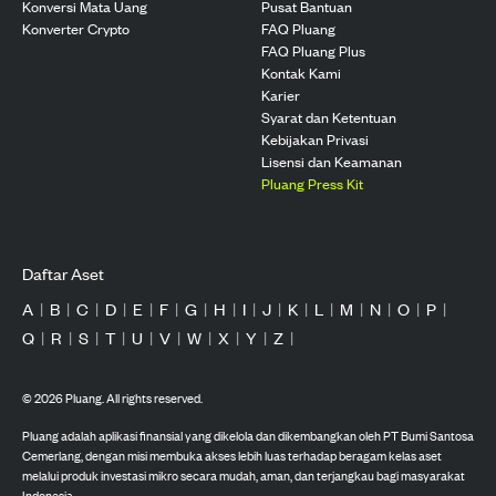
Konversi Mata Uang
Pusat Bantuan
Konverter Crypto
FAQ Pluang
FAQ Pluang Plus
Kontak Kami
Karier
Syarat dan Ketentuan
Kebijakan Privasi
Lisensi dan Keamanan
Pluang Press Kit
Daftar Aset
A
|
B
|
C
|
D
|
E
|
F
|
G
|
H
|
I
|
J
|
K
|
L
|
M
|
N
|
O
|
P
|
Q
|
R
|
S
|
T
|
U
|
V
|
W
|
X
|
Y
|
Z
|
©
2026
Pluang. All rights reserved.
Pluang adalah aplikasi finansial yang dikelola dan dikembangkan oleh PT Bumi Santosa
Cemerlang, dengan misi membuka akses lebih luas terhadap beragam kelas aset
melalui produk investasi mikro secara mudah, aman, dan terjangkau bagi masyarakat
Indonesia.