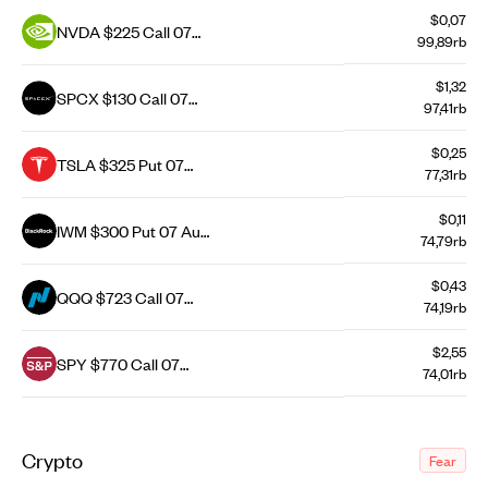
$0,07
NVDA $225 Call 07
99,89rb
Aug 26
$1,32
SPCX $130 Call 07
97,41rb
Aug 26
$0,25
TSLA $325 Put 07
77,31rb
Aug 26
$0,11
IWM $300 Put 07 Aug
74,79rb
26
$0,43
QQQ $723 Call 07
74,19rb
Aug 26
$2,55
SPY $770 Call 07
74,01rb
Aug 26
Crypto
Fear