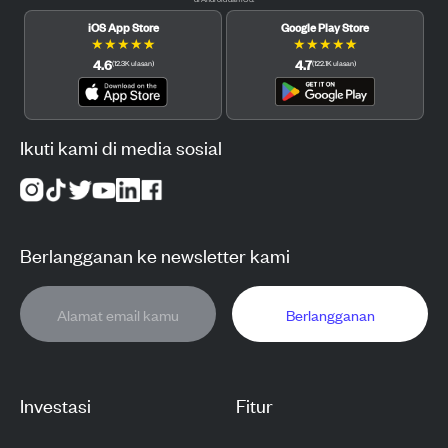
iOS App Store
Google Play Store
★
★
★
★
★
★
★
★
★
★
4.6
4.7
(
12.3K
ulasan
)
(
122.1K
ulasan
)
Ikuti kami di media sosial
Berlangganan ke newsletter kami
Berlangganan
Investasi
Fitur