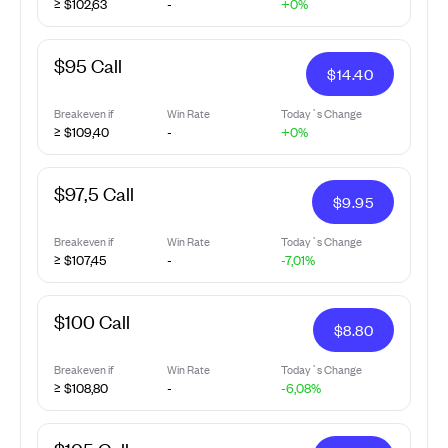
≥ $102,63
-
+0%
$95 Call
$
14.40
Breakeven if
Win Rate
Today`s Change
≥ $109,40
-
+0%
$97,5 Call
$
9.95
Breakeven if
Win Rate
Today`s Change
≥ $107,45
-
-7,01%
$100 Call
$
8.80
Breakeven if
Win Rate
Today`s Change
≥ $108,80
-
-6,08%