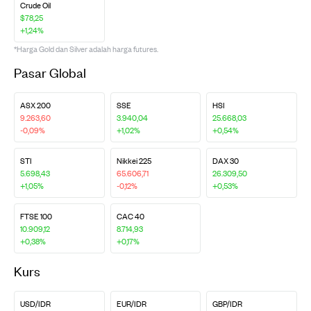
Crude Oil
$78,25
+1,24%
*Harga Gold dan Silver adalah harga futures.
Pasar Global
ASX 200
SSE
HSI
9.263,60
3.940,04
25.668,03
-0,09%
+1,02%
+0,54%
STI
Nikkei 225
DAX 30
5.698,43
65.606,71
26.309,50
+1,05%
-0,12%
+0,53%
FTSE 100
CAC 40
10.909,12
8.714,93
+0,38%
+0,17%
Kurs
USD/IDR
EUR/IDR
GBP/IDR