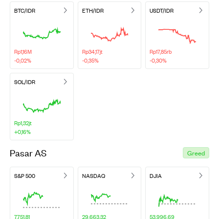
BTC/IDR
ETH/IDR
USDT/IDR
Rp1,16M
Rp34,17jt
Rp17,85rb
-0,02%
-0,35%
-0,30%
SOL/IDR
Rp1,32jt
+0,16%
Pasar AS
Greed
S&P 500
NASDAQ
DJIA
7.751,81
29.663,32
53.996,69