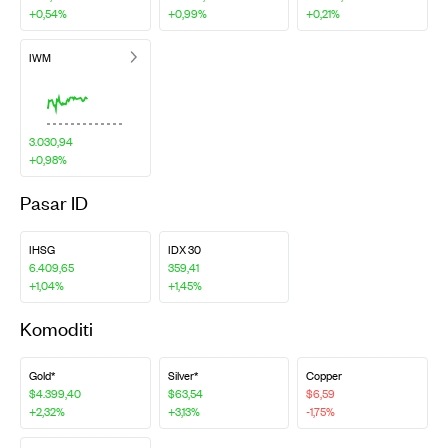
+0,54%
+0,99%
+0,21%
IWM
3.030,94
+0,98%
Pasar ID
IHSG
IDX 30
6.409,65
359,41
+1,04%
+1,45%
Komoditi
Gold*
Silver*
Copper
$4.399,40
$63,54
$6,59
+2,32%
+3,13%
-1,75%