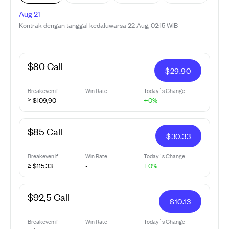
Aug 21
Kontrak dengan tanggal kedaluwarsa 22 Aug, 02:15 WIB
$80 Call
$
29.90
Breakeven if
Win Rate
Today`s Change
≥ $109,90
-
+0%
$85 Call
$
30.33
Breakeven if
Win Rate
Today`s Change
≥ $115,33
-
+0%
$92,5 Call
$
10.13
Breakeven if
Win Rate
Today`s Change