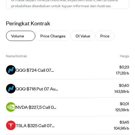
probabilitas disediakan untuk tujuan informasi dan ilustrasi.
Peringkat Kontrak
Volume
Price Changes
OI Value
Price
Nama Kontrak
Harga
$0,23
QQQ $724 Call 07
171,32rb
Aug 26
$0,40
QQQ $718 Put 07 Aug
143,59rb
26
$0,01
NVDA $227,5 Call 07
121,09rb
Aug 26
$3,45
TSLA $325 Call 07
104,96rb
Aug 26