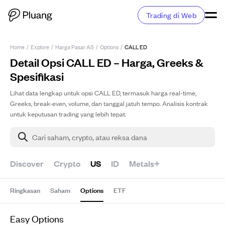
Trading di Web
Home
/
Explore
/
Harga Pasar AS
/
Options
/
CALL ED
Detail Opsi CALL ED – Harga, Greeks &
Spesifikasi
Lihat data lengkap untuk opsi CALL ED, termasuk harga real-time,
Greeks, break-even, volume, dan tanggal jatuh tempo. Analisis kontrak
untuk keputusan trading yang lebih tepat.
Cari saham, crypto, atau reksa dana
Discover
Crypto
US
ID
Metals+
Ringkasan
Saham
Options
ETF
Easy Options