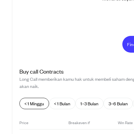
Fin
Buy
call
Contracts
Long Call memberikan kamu hak untuk membeli saham denga
akan naik.
< 1 Minggu
< 1 Bulan
1–3 Bulan
3–6 Bulan
Price
Breakeven if
Win Rate