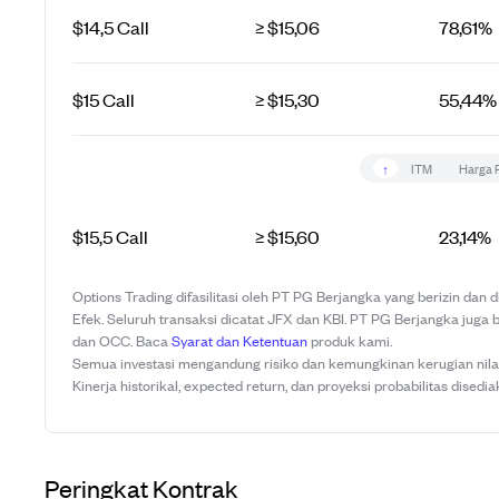
$14,5 Call
≥ $15,06
78,61%
$15 Call
≥ $15,30
55,44%
↑
ITM
Harga 
$15,5 Call
≥ $15,60
23,14%
Options Trading difasilitasi oleh PT PG Berjangka yang berizin dan
Efek. Seluruh transaksi dicatat JFX dan KBI. PT PG Berjangka juga 
dan OCC. Baca
Syarat dan Ketentuan
produk kami.
Semua investasi mengandung risiko dan kemungkinan kerugian nilai 
Kinerja historikal, expected return, dan proyeksi probabilitas disedia
Peringkat Kontrak