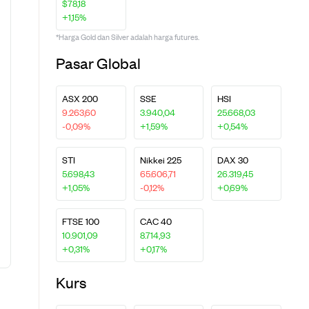
$78,18
+1,15%
*Harga Gold dan Silver adalah harga futures.
Pasar Global
ASX 200
SSE
HSI
9.263,60
3.940,04
25.668,03
-0,09%
+1,59%
+0,54%
STI
Nikkei 225
DAX 30
5.698,43
65.606,71
26.319,45
+1,05%
-0,12%
+0,69%
FTSE 100
CAC 40
10.901,09
8.714,93
+0,31%
+0,17%
Kurs