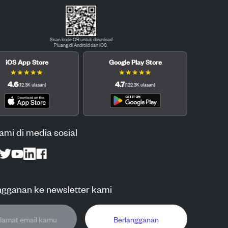
Scan kode QR untuk download
Pluang di Android dan iOS.
iOS App Store
Google Play Store
★
★
★
★
★
★
★
★
★
★
4.6
4.7
(
12.3K
ulasan
)
(
122.3K
ulasan
)
kami di media sosial
ngganan ke newsletter kami
Berlangganan