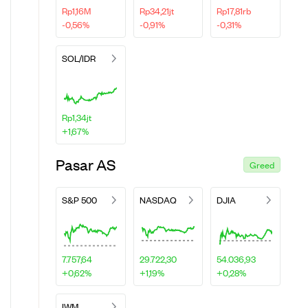
Rp1,16M
Rp34,21jt
Rp17,81rb
-0,56%
-0,91%
-0,31%
SOL/IDR
Rp1,34jt
+1,67%
Pasar AS
Greed
S&P 500
NASDAQ
DJIA
7.757,64
29.722,30
54.036,93
+0,62%
+1,19%
+0,28%
IWM