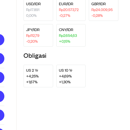
USD/IDR
EUR/IDR
GBP/IDR
Rp17.891
Rp20.573,72
Rp24.009,95
0,00%
-0,27%
-0,28%
JPY/IDR
CNY/IDR
Rp112,79
Rp2.654,63
-0,20%
+0,15%
Obligasi
US 2 Yr
US 10 Yr
+4,25%
+4,69%
+1,67%
+1,30%