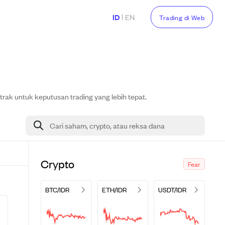
|
ID
EN
Trading di Web
trak untuk keputusan trading yang lebih tepat.
Cari saham, crypto, atau reksa dana
Crypto
Fear
BTC/IDR
ETH/IDR
USDT/IDR