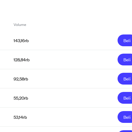
Volume
143,16rb
Beli
128,84rb
Beli
92,58rb
Beli
55,20rb
Beli
53,14rb
Beli