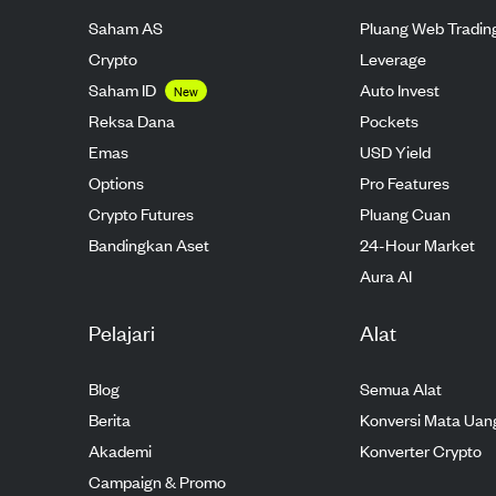
Saham AS
Pluang Web Tradin
Crypto
Leverage
Saham ID
Auto Invest
New
Reksa Dana
Pockets
Emas
USD Yield
Options
Pro Features
Crypto Futures
Pluang Cuan
Bandingkan Aset
24-Hour Market
Aura AI
Pelajari
Alat
Blog
Semua Alat
Berita
Konversi Mata Uan
Akademi
Konverter Crypto
Campaign & Promo