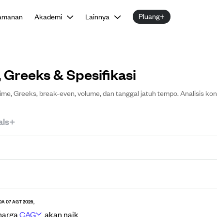
Pluang+
amanan
Akademi
Lainnya
 Greeks & Spesifikasi
me, Greeks, break-even, volume, dan tanggal jatuh tempo. Analisis kon
als+
DA 07 AGT 2026,
harga
CAG
akan
naik