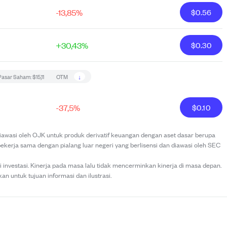
-13,85%
$
0.56
+30,43%
$
0.30
↓
Pasar Saham:
$15,11
OTM
-37,5%
$
0.10
 diawasi oleh OJK untuk produk derivatif keuangan dengan aset dasar berupa
bekerja sama dengan pialang luar negeri yang berlisensi dan diawasi oleh SEC
investasi. Kinerja pada masa lalu tidak mencerminkan kinerja di masa depan.
kan untuk tujuan informasi dan ilustrasi.