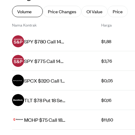
Volume
Price Changes
OI Value
Price
Nama Kontrak
Harga
SPY $780 Call 14
$1,88
Aug 26
SPY $775 Call 14
$3,76
Aug 26
SPCX $320 Call 14
$0,05
Aug 26
TLT $78 Put 18 Sep
$0,16
26
MCHP $75 Call 18
$11,60
Sep 26