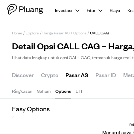
Investasi
Fitur
Biaya
Ke
Home
/
Explore
/
Harga Pasar AS
/
Options
/
CALL CAG
Detail Opsi CALL CAG – Harga,
Lihat data lengkap untuk opsi CALL CAG, termasuk harga real-ti
Discover
Crypto
Pasar AS
Pasar ID
Met
Ringkasan
Saham
Options
ETF
Easy Options
PA
Menurut saya 