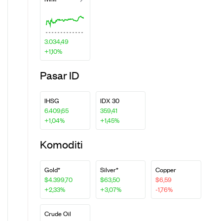
3.034,49
+1,10%
Pasar ID
IHSG
IDX 30
6.409,65
359,41
+1,04%
+1,45%
Komoditi
Gold*
Silver*
Copper
$4.399,70
$63,50
$6,59
+2,33%
+3,07%
-1,76%
Crude Oil