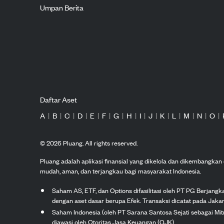
Umpan Berita
Daftar Aset
A
|
B
|
C
|
D
|
E
|
F
|
G
|
H
|
I
|
J
|
K
|
L
|
M
|
N
|
O
|
©
2026
Pluang. All rights reserved.
Pluang adalah aplikasi finansial yang dikelola dan dikembangka
mudah, aman, dan terjangkau bagi masyarakat Indonesia.
Saham AS, ETF, dan Options difasilitasi oleh PT PG Berjang
dengan aset dasar berupa Efek. Transaksi dicatat pada Jakar
Saham Indonesia (oleh PT Sarana Santosa Sejati sebagai Mi
diawasi oleh Otoritas Jasa Keuangan (OJK).