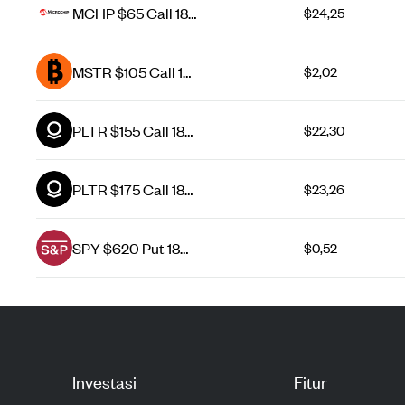
MCHP $65 Call 18
$24,25
Dec 26
MSTR $105 Call 14
$2,02
Aug 26
PLTR $155 Call 18
$22,30
Sep 26
PLTR $175 Call 18
$23,26
Dec 26
SPY $620 Put 18
$0,52
Sep 26
Investasi
Fitur