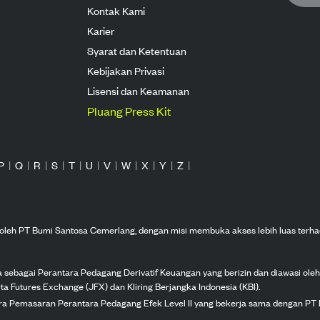
Kontak Kami
Karier
Syarat dan Ketentuan
Kebijakan Privasi
Lisensi dan Keamanan
Pluang Press Kit
P
|
Q
|
R
|
S
|
T
|
U
|
V
|
W
|
X
|
Y
|
Z
|
n oleh PT Bumi Santosa Cemerlang, dengan misi membuka akses lebih luas terha
ka sebagai Perantara Pedagang Derivatif Keuangan yang berizin dan diawasi ole
ta Futures Exchange (JFX) dan Kliring Berjangka Indonesia (KBI).
tra Pemasaran Perantara Pedagang Efek Level II yang bekerja sama dengan PT 