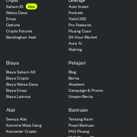
Crypto
Leverage
Saham ID
Auto Invest
New
Reksa Dana
Pockets
Emas
Yield USD
Options
Pro Features
Crypto Futures
Pluang Cuan
Bandingkan Aset
24-Hour Market
Aura Ai
Staking
Biaya
Pelajari
Biaya Saham AS
Blog
Biaya Crypto
Berita
Biaya Reksa Dana
Akademi
Biaya Emas
Campaign & Promo
Biaya Lainnya
Umpan Berita
Alat
Bantuan
Semua Alat
Tentang Kami
Konversi Mata Uang
Pusat Bantuan
Konverter Crypto
FAQ Pluang