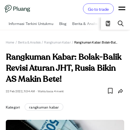
Go to trade
Informasi Terkini Untukmu
Blog
Berita & Analisis
Pelajari
Ka
Home
/
Berita & Analisis
/
Rangkuman Kabar
/
Rangkuman Kabar: Bolak-Balik Revisi Aturan JHT, Rusia Bikin AS Makin Bete!
Rangkuman Kabar: Bolak-Balik
Revisi Aturan JHT, Rusia Bikin
AS Makin Bete!
22 Feb 2022, 11:34 AM
·
Waktu baca: 4 menit
Kategori
rangkuman kabar