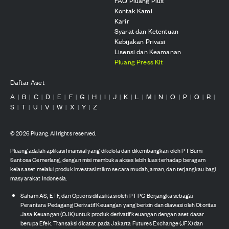
FAQ Pluang Plus
Kontak Kami
Karir
Syarat dan Ketentuan
Kebijakan Privasi
Lisensi dan Keamanan
Pluang Press Kit
Daftar Aset
A
B
C
D
E
F
G
H
I
J
K
L
M
N
O
P
Q
R
|
|
|
|
|
|
|
|
|
|
|
|
|
|
|
|
|
|
S
T
U
V
W
X
Y
Z
|
|
|
|
|
|
|
©
2026
Pluang. All rights reserved.
Pluang adalah aplikasi finansial yang dikelola dan dikembangkan oleh PT Bumi
Santosa Cemerlang, dengan misi membuka akses lebih luas terhadap beragam
kelas aset melalui produk investasi mikro secara mudah, aman, dan terjangkau bagi
masyarakat Indonesia.
Saham AS, ETF, dan Options difasilitasi oleh PT PG Berjangka sebagai
Perantara Pedagang Derivatif Keuangan yang berizin dan diawasi oleh Otoritas
Jasa Keuangan (OJK) untuk produk derivatif keuangan dengan aset dasar
berupa Efek. Transaksi dicatat pada Jakarta Futures Exchange (JFX) dan