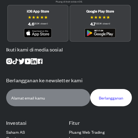
Pluang di Android dan iOS.
iOS App Store
Google Play Store
★
★
★
★
★
★
★
★
★
★
4.6
4.7
(
12.3K
ulasan
)
(
122.1K
ulasan
)
Ikuti kami di media sosial
Berlangganan ke newsletter kami
Berlangganan
Investasi
Fitur
Saham AS
Pluang Web Trading