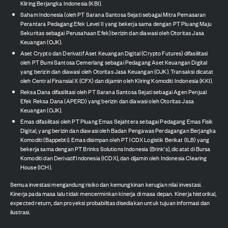
Kliring Berjangka Indonesia (KBI).
Saham Indonesia (oleh PT Sarana Santosa Sejati sebagai Mitra Pemasaran
Perantara Pedagang Efek Level II yang bekerja sama dengan PT Pluang Maju
Sekuritas sebagai Perusahaan Efek) berizin dan diawasi oleh Otoritas Jasa
Keuangan (OJK).
Aset Crypto dan Derivatif Aset Keuangan Digital (Crypto Futures) difasilitasi
oleh PT Bumi Santosa Cemerlang sebagai Pedagang Aset Keuangan Digital
yang berizin dan diawasi oleh Otoritas Jasa Keuangan (OJK). Transaksi dicatat
oleh Central Finansial X (CFX) dan dijamin oleh Kliring Komoditi Indonesia (KKI).
Reksa Dana difasilitasi oleh PT Sarana Santosa Sejati sebagai Agen Penjual
Efek Reksa Dana (APERD) yang berizin dan diawasi oleh Otoritas Jasa
Keuangan (OJK).
Emas difasilitasi oleh PT Pluang Emas Sejahtera sebagai Pedagang Emas Fisik
Digital, yang berizin dan diawasi oleh Badan Pengawas Perdagangan Berjangka
Komoditi (Bappebti). Emas disimpan oleh PT ICDX Logistik Berikat (ILB) yang
bekerja sama dengan PT Brinks Solutions Indonesia (Brink's), dicatat di Bursa
Komoditi dan Derivatif Indonesia (ICDX), dan dijamin oleh Indonesia Clearing
House (ICH).
Semua investasi mengandung risiko dan kemungkinan kerugian nilai investasi.
Kinerja pada masa lalu tidak mencerminkan kinerja di masa depan. Kinerja historikal,
expected return, dan proyeksi probabilitas disediakan untuk tujuan informasi dan
ilustrasi.