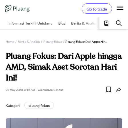
Go to trade
Informasi Terkini Untukmu
Blog
Berita & Analisis
Pelajari
Ka
Home
/
Berita & Analisis
/
Pluang Fokus
/
Pluang Fokus: Dari Apple Hingga AMD, Simak Aset Sorotan Hari Ini!
Pluang Fokus: Dari Apple hingga
AMD, Simak Aset Sorotan Hari
Ini!
29 May 2023, 3:49 AM
·
Waktu baca: 3 menit
Kategori
pluang fokus