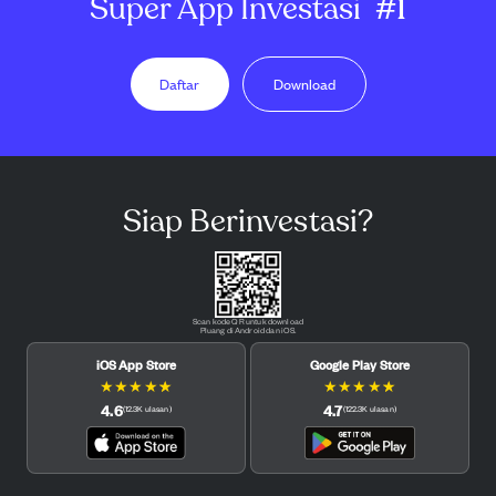
Super App Investasi
#1
Daftar
Download
Siap Berinvestasi?
Scan kode QR untuk download
Pluang di Android dan iOS.
iOS App Store
Google Play Store
★
★
★
★
★
★
★
★
★
★
4.6
4.7
(
12.3K
ulasan
)
(
122.3K
ulasan
)