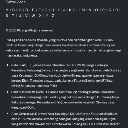
Daftar Aset
A
B
C
D
E
F
G
H
I
J
K
L
M
N
O
P
Q
R
|
|
|
|
|
|
|
|
|
|
|
|
|
|
|
|
|
|
S
T
U
V
W
X
Y
Z
|
|
|
|
|
|
|
©
2026
Pluang. All rights reserved.
Pluang adalah aplikasi finansial yang dikelola dan dikembangkan oleh PT Bumi
Santosa Cemerlang, dengan misi membuka akses lebih luas terhadap beragam
kelas aset melalui produk investasi mikro secara mudah, aman, dan terjangkau bagi
masyarakat Indonesia.
Saham AS, ETF, dan Options difasilitasi oleh PT PG Berjangka sebagai
Perantara Pedagang Derivatif Keuangan yang berizin dan diawasi oleh Otoritas
Jasa Keuangan (OJK) untuk produk derivatif keuangan dengan aset dasar
berupa Efek. Transaksi dicatat pada Jakarta Futures Exchange (JFX) dan
Kliring Berjangka Indonesia (KBI).
Saham Indonesia (oleh PT Sarana Santosa Sejati sebagai Mitra Pemasaran
Perantara Pedagang Efek Level II yang bekerja sama dengan PT Pluang Maju
Sekuritas sebagai Perusahaan Efek) berizin dan diawasi oleh Otoritas Jasa
Keuangan (OJK).
Aset Crypto dan Derivatif Aset Keuangan Digital (Crypto Futures) difasilitasi
oleh PT Bumi Santosa Cemerlang sebagai Pedagang Aset Keuangan Digital
yang berizin dan diawasi oleh Otoritas Jasa Keuangan (OJK). Transaksi dicatat