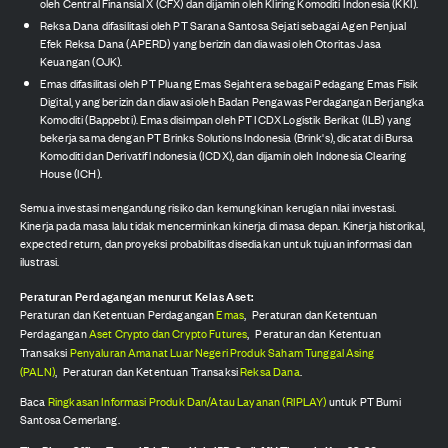
oleh Central Finansial X (CFX) dan dijamin oleh Kliring Komoditi Indonesia (KKI).
Reksa Dana difasilitasi oleh PT Sarana Santosa Sejati sebagai Agen Penjual
Efek Reksa Dana (APERD) yang berizin dan diawasi oleh Otoritas Jasa
Keuangan (OJK).
Emas difasilitasi oleh PT Pluang Emas Sejahtera sebagai Pedagang Emas Fisik
Digital, yang berizin dan diawasi oleh Badan Pengawas Perdagangan Berjangka
Komoditi (Bappebti). Emas disimpan oleh PT ICDX Logistik Berikat (ILB) yang
bekerja sama dengan PT Brinks Solutions Indonesia (Brink's), dicatat di Bursa
Komoditi dan Derivatif Indonesia (ICDX), dan dijamin oleh Indonesia Clearing
House (ICH).
Semua investasi mengandung risiko dan kemungkinan kerugian nilai investasi.
Kinerja pada masa lalu tidak mencerminkan kinerja di masa depan. Kinerja historikal,
expected return, dan proyeksi probabilitas disediakan untuk tujuan informasi dan
ilustrasi.
Peraturan Perdagangan menurut Kelas Aset:
Peraturan dan Ketentuan Perdagangan
Emas
,
Peraturan dan Ketentuan
Perdagangan
Aset Crypto dan Crypto Futures
,
Peraturan dan Ketentuan
Transaksi
Penyaluran Amanat Luar Negeri Produk Saham Tunggal Asing
(PALN)
,
Peraturan dan Ketentuan Transaksi
Reksa Dana
.
Baca
Ringkasan Informasi Produk Dan/Atau Layanan (RIPLAY)
untuk PT Bumi
Santosa Cemerlang.