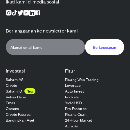
Ikuti kami di media sosial
Berlangganan ke newsletter kami
Berlangganan
Investasi
Fitur
Saham AS
Pluang Web Trading
Crypto
Leverage
Saham ID
Auto Invest
New
Reksa Dana
Pockets
Emas
Yield USD
Options
Pro Features
Crypto Futures
Pluang Cuan
Bandingkan Aset
24-Hour Market
Aura Ai