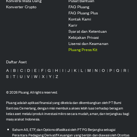
Konversi Mata Uang
Pusat Bantuan
Konverter Crypto
FAQ Pluang
FAQ Pluang Plus
Kontak Kami
Karir
Syarat dan Ketentuan
Kebijakan Privasi
Lisensi dan Keamanan
Pluang Press Kit
Daftar Aset
A
B
C
D
E
F
G
H
I
J
K
L
M
N
O
P
Q
R
|
|
|
|
|
|
|
|
|
|
|
|
|
|
|
|
|
|
S
T
U
V
W
X
Y
Z
|
|
|
|
|
|
|
©
2026
Pluang. All rights reserved.
Pluang adalah aplikasi finansial yang dikelola dan dikembangkan oleh PT Bumi
Santosa Cemerlang, dengan misi membuka akses lebih luas terhadap beragam
kelas aset melalui produk investasi mikro secara mudah, aman, dan terjangkau bagi
masyarakat Indonesia.
Saham AS, ETF, dan Options difasilitasi oleh PT PG Berjangka sebagai
Perantara Pedagang Derivatif Keuangan yang berizin dan diawasi oleh Otoritas