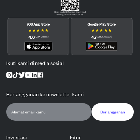
Scan kode QR untuk download
Pluang di Android dan iOS.
iOS App Store
Google Play Store
★
★
★
★
★
★
★
★
★
★
4.6
4.7
(
12.3K
ulasan
)
(
122.3K
ulasan
)
Ikuti kami di media sosial
Berlangganan ke newsletter kami
Berlangganan
Investasi
Fitur