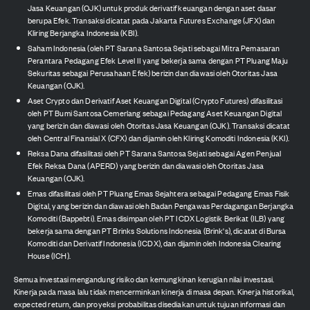
Jasa Keuangan (OJK) untuk produk derivatif keuangan dengan aset dasar
berupa Efek. Transaksi dicatat pada Jakarta Futures Exchange (JFX) dan
Kliring Berjangka Indonesia (KBI).
Saham Indonesia (oleh PT Sarana Santosa Sejati sebagai Mitra Pemasaran
Perantara Pedagang Efek Level II yang bekerja sama dengan PT Pluang Maju
Sekuritas sebagai Perusahaan Efek) berizin dan diawasi oleh Otoritas Jasa
Keuangan (OJK).
Aset Crypto dan Derivatif Aset Keuangan Digital (Crypto Futures) difasilitasi
oleh PT Bumi Santosa Cemerlang sebagai Pedagang Aset Keuangan Digital
yang berizin dan diawasi oleh Otoritas Jasa Keuangan (OJK). Transaksi dicatat
oleh Central Finansial X (CFX) dan dijamin oleh Kliring Komoditi Indonesia (KKI).
Reksa Dana difasilitasi oleh PT Sarana Santosa Sejati sebagai Agen Penjual
Efek Reksa Dana (APERD) yang berizin dan diawasi oleh Otoritas Jasa
Keuangan (OJK).
Emas difasilitasi oleh PT Pluang Emas Sejahtera sebagai Pedagang Emas Fisik
Digital, yang berizin dan diawasi oleh Badan Pengawas Perdagangan Berjangka
Komoditi (Bappebti). Emas disimpan oleh PT ICDX Logistik Berikat (ILB) yang
bekerja sama dengan PT Brinks Solutions Indonesia (Brink's), dicatat di Bursa
Komoditi dan Derivatif Indonesia (ICDX), dan dijamin oleh Indonesia Clearing
House (ICH).
Semua investasi mengandung risiko dan kemungkinan kerugian nilai investasi.
Kinerja pada masa lalu tidak mencerminkan kinerja di masa depan. Kinerja historikal,
expected return, dan proyeksi probabilitas disediakan untuk tujuan informasi dan