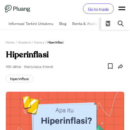
Go to trade
Informasi Terkini Untukmu
Blog
Berita & Analisis
Pelajari
Ka
Home
/
Akademi
/
Kamus
/
Hiperinflasi
Hiperinflasi
4121
dilihat
·
Waktu baca:
5
menit
hiperinflasi