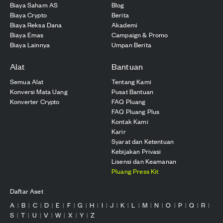
Biaya Saham AS
Blog
Biaya Crypto
Berita
Biaya Reksa Dana
Akademi
Biaya Emas
Campaign & Promo
Biaya Lainnya
Umpan Berita
Alat
Bantuan
Semua Alat
Tentang Kami
Konversi Mata Uang
Pusat Bantuan
Konverter Crypto
FAQ Pluang
FAQ Pluang Plus
Kontak Kami
Karir
Syarat dan Ketentuan
Kebijakan Privasi
Lisensi dan Keamanan
Pluang Press Kit
Daftar Aset
A
B
C
D
E
F
G
H
I
J
K
L
M
N
O
P
Q
R
|
|
|
|
|
|
|
|
|
|
|
|
|
|
|
|
|
|
S
T
U
V
W
X
Y
Z
|
|
|
|
|
|
|