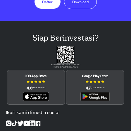
Daftar
Download
Siap Berinvestasi?
Scan kode QR untuk download
Pluang di Android dan iOS.
iOS App Store
Google Play Store
★
★
★
★
★
★
★
★
★
★
4.6
4.7
(
12.3K
ulasan
)
(
122.1K
ulasan
)
Ikuti kami di media sosial