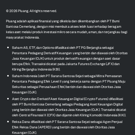
©
2026
Pluang. All rights reserved.
Pluang adalah aplikasi finansial yang dikelola dan dikembangkan oleh PT Bumi
Santosa Cemerlang, dengan misi membuka akses lebih luas terhadap beragam
kelas aset melalui produk investasi mikro secara mudah, aman, dan terjangkau bagi
masyarakat Indonesia.
Saham AS, ETF, dan Options difasilitasi oleh PT PG Berjangka sebagai
Perantara Pedagang Derivatif Keuangan yang berizin dan diawasi oleh Otoritas
Jasa Keuangan (OJK) untuk produk derivatif keuangan dengan aset dasar
berupa Efek. Transaksi dicatat pada Jakarta Futures Exchange (JFX) dan
Kliring Berjangka Indonesia (KBI).
Saham Indonesia (oleh PT Sarana Santosa Sejati sebagai Mitra Pemasaran
Perantara Pedagang Efek Level II yang bekerja sama dengan PT Pluang Maju
Sekuritas sebagai Perusahaan Efek) berizin dan diawasi oleh Otoritas Jasa
Keuangan (OJK).
Aset Crypto dan Derivatif Aset Keuangan Digital (Crypto Futures) difasilitasi
oleh PT Bumi Santosa Cemerlang sebagai Pedagang Aset Keuangan Digital
yang berizin dan diawasi oleh Otoritas Jasa Keuangan (OJK). Transaksi dicatat
oleh Central Finansial X (CFX) dan dijamin oleh Kliring Komoditi Indonesia (KKI).
Reksa Dana difasilitasi oleh PT Sarana Santosa Sejati sebagai Agen Penjual
Efek Reksa Dana (APERD) yang berizin dan diawasi oleh Otoritas Jasa
Keuangan (OJK).