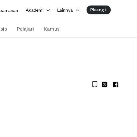
Pluang+
Akademi
Lainnya
eamanan
isis
Pelajari
Kamus