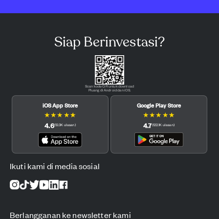
Siap Berinvestasi?
Scan kode QR untuk download
Pluang di Android dan iOS.
iOS App Store
Google Play Store
★
★
★
★
★
★
★
★
★
★
4.6
4.7
(
12.3K
ulasan
)
(
122.1K
ulasan
)
Ikuti kami di media sosial
Berlangganan ke newsletter kami