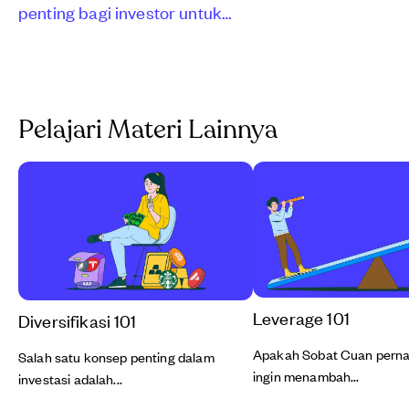
penting bagi investor untuk
menganalisis kinerja beberapa
instrumen investasi. Tetapi, kenapa
makroekonomi bisa sangat
mempengaruhi pasar instrumen
Pelajari Materi Lainnya
investasi, khususnya pasar keuangan?
Perhatikan artikel berikut ya, Sobat
Cuan!
Leverage 101
Diversifikasi 101
Apakah Sobat Cuan perna
Salah satu konsep penting dalam
ingin menambah...
investasi adalah...