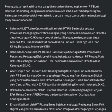
Pluang adalah aplikasi finansial yang dikelola dan dikembangkan oleh PT Bumi
Santosa Cemerlang, dengan misi membuka akses lebih luas terhadap beragam
kelas aset melalui produk investasi mikro secara mudah, aman, dan terjangkau bagi
masyarakat Indonesia.
Saham AS, ETF, dan Options difasilitasi oleh PT PG Berjangka sebagai
Perantara Pedagang Derivatif Keuangan yang berizin dan diawasi oleh Otoritas
Jasa Keuangan (OJK) untuk produk derivatif keuangan dengan aset dasar
berupa Efek. Transaksi dicatat pada Jakarta Futures Exchange (JFX) dan
Kliring Berjangka Indonesia (KBI).
Saham Indonesia (oleh PT Sarana Santosa Sejati sebagai Mitra Pemasaran
Perantara Pedagang Efek Level II yang bekerja sama dengan PT Pluang Maju
Sekuritas sebagai Perusahaan Efek) berizin dan diawasi oleh Otoritas Jasa
Keuangan (OJK).
Aset Crypto dan Derivatif Aset Keuangan Digital (Crypto Futures) difasilitasi
oleh PT Bumi Santosa Cemerlang sebagai Pedagang Aset Keuangan Digital
yang berizin dan diawasi oleh Otoritas Jasa Keuangan (OJK). Transaksi dicatat
oleh Central Finansial X (CFX) dan dijamin oleh Kliring Komoditi Indonesia (KKI).
Reksa Dana difasilitasi oleh PT Sarana Santosa Sejati sebagai Agen Penjual
Efek Reksa Dana (APERD) yang berizin dan diawasi oleh Otoritas Jasa
Keuangan (OJK).
Emas difasilitasi oleh PT Pluang Emas Sejahtera sebagai Pedagang Emas Fisik
Digital, yang berizin dan diawasi oleh Badan Pengawas Perdagangan Berjangka