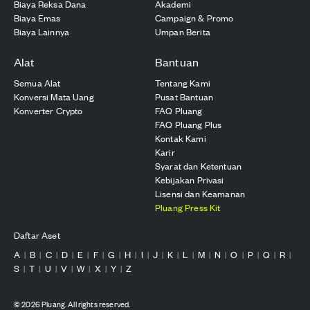
Biaya Reksa Dana
Akademi
Biaya Emas
Campaign & Promo
Biaya Lainnya
Umpan Berita
Alat
Bantuan
Semua Alat
Tentang Kami
Konversi Mata Uang
Pusat Bantuan
Konverter Crypto
FAQ Pluang
FAQ Pluang Plus
Kontak Kami
Karir
Syarat dan Ketentuan
Kebijakan Privasi
Lisensi dan Keamanan
Pluang Press Kit
Daftar Aset
A
B
C
D
E
F
G
H
I
J
K
L
M
N
O
P
Q
R
|
|
|
|
|
|
|
|
|
|
|
|
|
|
|
|
|
|
S
T
U
V
W
X
Y
Z
|
|
|
|
|
|
|
©
2026
Pluang. All rights reserved.