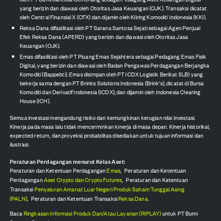
yang berizin dan diawasi oleh Otoritas Jasa Keuangan (OJK). Transaksi dicatat
oleh Central Finansial X (CFX) dan dijamin oleh Kliring Komoditi Indonesia (KKI).
Reksa Dana difasilitasi oleh PT Sarana Santosa Sejati sebagai Agen Penjual
Efek Reksa Dana (APERD) yang berizin dan diawasi oleh Otoritas Jasa
Keuangan (OJK).
Emas difasilitasi oleh PT Pluang Emas Sejahtera sebagai Pedagang Emas Fisik
Digital, yang berizin dan diawasi oleh Badan Pengawas Perdagangan Berjangka
Komoditi (Bappebti). Emas disimpan oleh PT ICDX Logistik Berikat (ILB) yang
bekerja sama dengan PT Brinks Solutions Indonesia (Brink's), dicatat di Bursa
Komoditi dan Derivatif Indonesia (ICDX), dan dijamin oleh Indonesia Clearing
House (ICH).
Semua investasi mengandung risiko dan kemungkinan kerugian nilai investasi.
Kinerja pada masa lalu tidak mencerminkan kinerja di masa depan. Kinerja historikal,
expected return, dan proyeksi probabilitas disediakan untuk tujuan informasi dan
ilustrasi.
Peraturan Perdagangan menurut Kelas Aset:
Peraturan dan Ketentuan Perdagangan
Emas
,
Peraturan dan Ketentuan
Perdagangan
Aset Crypto dan Crypto Futures
,
Peraturan dan Ketentuan
Transaksi
Penyaluran Amanat Luar Negeri Produk Saham Tunggal Asing
(PALN)
,
Peraturan dan Ketentuan Transaksi
Reksa Dana
.
Baca
Ringkasan Informasi Produk Dan/Atau Layanan (RIPLAY)
untuk PT Bumi