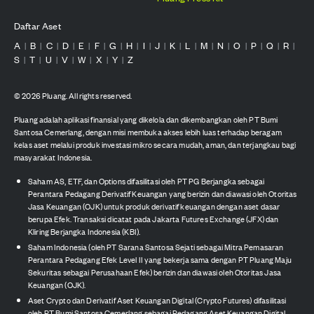
Daftar Aset
A
B
C
D
E
F
G
H
I
J
K
L
M
N
O
P
Q
R
|
|
|
|
|
|
|
|
|
|
|
|
|
|
|
|
|
|
S
T
U
V
W
X
Y
Z
|
|
|
|
|
|
|
©
2026
Pluang. All rights reserved.
Pluang adalah aplikasi finansial yang dikelola dan dikembangkan oleh PT Bumi
Santosa Cemerlang, dengan misi membuka akses lebih luas terhadap beragam
kelas aset melalui produk investasi mikro secara mudah, aman, dan terjangkau bagi
masyarakat Indonesia.
Saham AS, ETF, dan Options difasilitasi oleh PT PG Berjangka sebagai
Perantara Pedagang Derivatif Keuangan yang berizin dan diawasi oleh Otoritas
Jasa Keuangan (OJK) untuk produk derivatif keuangan dengan aset dasar
berupa Efek. Transaksi dicatat pada Jakarta Futures Exchange (JFX) dan
Kliring Berjangka Indonesia (KBI).
Saham Indonesia (oleh PT Sarana Santosa Sejati sebagai Mitra Pemasaran
Perantara Pedagang Efek Level II yang bekerja sama dengan PT Pluang Maju
Sekuritas sebagai Perusahaan Efek) berizin dan diawasi oleh Otoritas Jasa
Keuangan (OJK).
Aset Crypto dan Derivatif Aset Keuangan Digital (Crypto Futures) difasilitasi
oleh PT Bumi Santosa Cemerlang sebagai Pedagang Aset Keuangan Digital