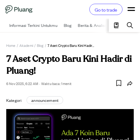
Go to trade
Informasi Terkini Untukmu
Blog
Berita & Analisis
Pelajari
Ka
Home
/
Akademi
/
Blog
/
7 Aset Crypto Baru Kini Hadir Di Pluang!
7 Aset Crypto Baru Kini Hadir di
Pluang!
6 Nov 2025, 6:22 AM
·
Waktu baca:
1
menit
Kategori
announcement