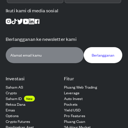
Ikuti kami di media sosial
Berlangganan ke newsletter kami
Berlangganan
Investasi
Fitur
Saham AS
Pluang Web Trading
Crypto
Leverage
Saham ID
Auto Invest
New
Reksa Dana
Pockets
Emas
Yield USD
Options
Pro Features
Crypto Futures
Pluang Cuan
Bandingkan Aset
24-Hour Market