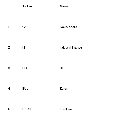
Ticker
Nama
1
2Z
DoubleZero
2
FF
Falcon Finance
3
0G
0G
4
EUL
Euler
5
BARD
Lombard