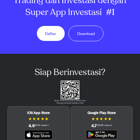
Trading dan Investasi dengan
Super App Investasi
#1
Daftar
Download
Siap Berinvestasi?
Scan kode QR untuk download
Pluang di Android dan iOS.
iOS App Store
Google Play Store
★
★
★
★
★
★
★
★
★
★
4.6
4.7
(
12.3K
ulasan
)
(
122.3K
ulasan
)