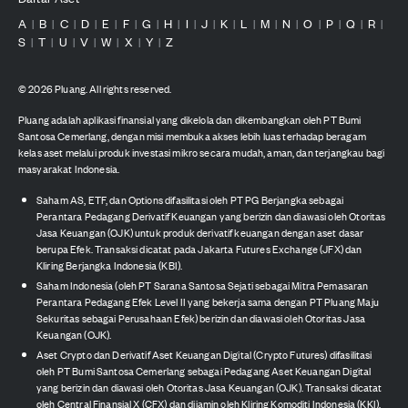
A
B
C
D
E
F
G
H
I
J
K
L
M
N
O
P
Q
R
|
|
|
|
|
|
|
|
|
|
|
|
|
|
|
|
|
|
S
T
U
V
W
X
Y
Z
|
|
|
|
|
|
|
©
2026
Pluang. All rights reserved.
Pluang adalah aplikasi finansial yang dikelola dan dikembangkan oleh PT Bumi
Santosa Cemerlang, dengan misi membuka akses lebih luas terhadap beragam
kelas aset melalui produk investasi mikro secara mudah, aman, dan terjangkau bagi
masyarakat Indonesia.
Saham AS, ETF, dan Options difasilitasi oleh PT PG Berjangka sebagai
Perantara Pedagang Derivatif Keuangan yang berizin dan diawasi oleh Otoritas
Jasa Keuangan (OJK) untuk produk derivatif keuangan dengan aset dasar
berupa Efek. Transaksi dicatat pada Jakarta Futures Exchange (JFX) dan
Kliring Berjangka Indonesia (KBI).
Saham Indonesia (oleh PT Sarana Santosa Sejati sebagai Mitra Pemasaran
Perantara Pedagang Efek Level II yang bekerja sama dengan PT Pluang Maju
Sekuritas sebagai Perusahaan Efek) berizin dan diawasi oleh Otoritas Jasa
Keuangan (OJK).
Aset Crypto dan Derivatif Aset Keuangan Digital (Crypto Futures) difasilitasi
oleh PT Bumi Santosa Cemerlang sebagai Pedagang Aset Keuangan Digital
yang berizin dan diawasi oleh Otoritas Jasa Keuangan (OJK). Transaksi dicatat
oleh Central Finansial X (CFX) dan dijamin oleh Kliring Komoditi Indonesia (KKI).