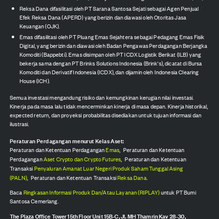
Reksa Dana difasilitasi oleh PT Sarana Santosa Sejati sebagai Agen Penjual
Efek Reksa Dana (APERD) yang berizin dan diawasi oleh Otoritas Jasa
Keuangan (OJK).
Emas difasilitasi oleh PT Pluang Emas Sejahtera sebagai Pedagang Emas Fisik
Digital, yang berizin dan diawasi oleh Badan Pengawas Perdagangan Berjangka
Komoditi (Bappebti). Emas disimpan oleh PT ICDX Logistik Berikat (ILB) yang
bekerja sama dengan PT Brinks Solutions Indonesia (Brink's), dicatat di Bursa
Komoditi dan Derivatif Indonesia (ICDX), dan dijamin oleh Indonesia Clearing
House (ICH).
Semua investasi mengandung risiko dan kemungkinan kerugian nilai investasi.
Kinerja pada masa lalu tidak mencerminkan kinerja di masa depan. Kinerja historikal,
expected return, dan proyeksi probabilitas disediakan untuk tujuan informasi dan
ilustrasi.
Peraturan Perdagangan menurut Kelas Aset:
Peraturan dan Ketentuan Perdagangan
Emas
,
Peraturan dan Ketentuan
Perdagangan
Aset Crypto dan Crypto Futures
,
Peraturan dan Ketentuan
Transaksi
Penyaluran Amanat Luar Negeri Produk Saham Tunggal Asing
(PALN)
,
Peraturan dan Ketentuan Transaksi
Reksa Dana
.
Baca
Ringkasan Informasi Produk Dan/Atau Layanan (RIPLAY)
untuk PT Bumi
Santosa Cemerlang.
The Plaza Office Tower 15th Floor Unit 15B-C, Jl. MH Thamrin Kav 28-30,