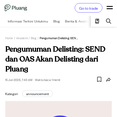
Go to trade
Informasi Terkini Untukmu
Blog
Berita & Analisis
Pelajari
Ka
Home
/
Akademi
/
Blog
/
Pengumuman Delisting: SEND Dan OAS Akan Delisting Dari Pluang
Pengumuman Delisting: SEND
dan OAS Akan Delisting dari
Pluang
15 Jun 2026, 7:43 AM
·
Waktu baca:
1
menit
Kategori
announcement