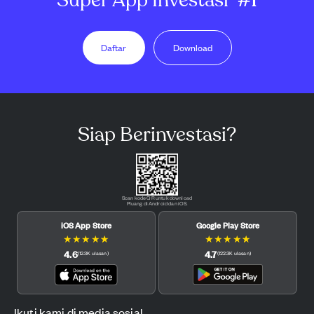
Daftar
Download
Siap Berinvestasi?
Scan kode QR untuk download
Pluang di Android dan iOS.
iOS App Store
Google Play Store
★
★
★
★
★
★
★
★
★
★
4.6
4.7
(
12.3K
ulasan
)
(
122.3K
ulasan
)
Ikuti kami di media sosial