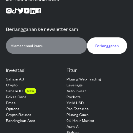
Berlangganan ke newsletter kami
Berlangganan
Investasi
Fitur
Saham AS
Pluang Web Trading
Crypto
Leverage
Saham ID
Auto Invest
New
Reksa Dana
Pockets
Emas
Yield USD
Options
Pro Features
Crypto Futures
Pluang Cuan
Bandingkan Aset
24-Hour Market
Aura Ai
Staking