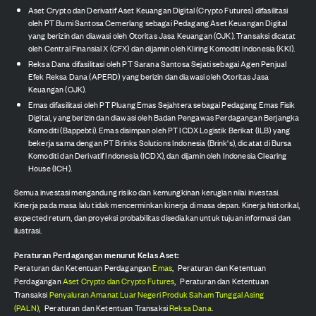
Aset Crypto dan Derivatif Aset Keuangan Digital (Crypto Futures) difasilitasi
oleh PT Bumi Santosa Cemerlang sebagai Pedagang Aset Keuangan Digital
yang berizin dan diawasi oleh Otoritas Jasa Keuangan (OJK). Transaksi dicatat
oleh Central Finansial X (CFX) dan dijamin oleh Kliring Komoditi Indonesia (KKI).
Reksa Dana difasilitasi oleh PT Sarana Santosa Sejati sebagai Agen Penjual
Efek Reksa Dana (APERD) yang berizin dan diawasi oleh Otoritas Jasa
Keuangan (OJK).
Emas difasilitasi oleh PT Pluang Emas Sejahtera sebagai Pedagang Emas Fisik
Digital, yang berizin dan diawasi oleh Badan Pengawas Perdagangan Berjangka
Komoditi (Bappebti). Emas disimpan oleh PT ICDX Logistik Berikat (ILB) yang
bekerja sama dengan PT Brinks Solutions Indonesia (Brink's), dicatat di Bursa
Komoditi dan Derivatif Indonesia (ICDX), dan dijamin oleh Indonesia Clearing
House (ICH).
Semua investasi mengandung risiko dan kemungkinan kerugian nilai investasi.
Kinerja pada masa lalu tidak mencerminkan kinerja di masa depan. Kinerja historikal,
expected return, dan proyeksi probabilitas disediakan untuk tujuan informasi dan
ilustrasi.
Peraturan Perdagangan menurut Kelas Aset:
Peraturan dan Ketentuan Perdagangan
Emas
,
Peraturan dan Ketentuan
Perdagangan
Aset Crypto dan Crypto Futures
,
Peraturan dan Ketentuan
Transaksi
Penyaluran Amanat Luar Negeri Produk Saham Tunggal Asing
(PALN)
,
Peraturan dan Ketentuan Transaksi
Reksa Dana
.