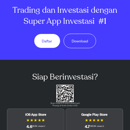
Trading dan Investasi dengan
Super App Investasi
#1
Daftar
Download
Siap Berinvestasi?
Scan kode QR untuk download
Pluang di Android dan iOS.
iOS App Store
Google Play Store
★
★
★
★
★
★
★
★
★
★
4.6
4.7
(
12.3K
ulasan
)
(
122.3K
ulasan
)