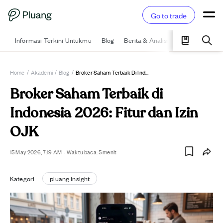
Go to trade
Informasi Terkini Untukmu
Blog
Berita & Analisis
Pelajari
Ka
Home
/
Akademi
/
Blog
/
Broker Saham Terbaik Di Indonesia 2026: Fitur Dan Izin OJK
Broker Saham Terbaik di
Indonesia 2026: Fitur dan Izin
OJK
15 May 2026, 7:19 AM
·
Waktu baca:
5
menit
Kategori
pluang insight