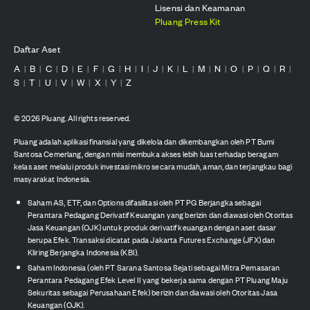
Lisensi dan Keamanan
Pluang Press Kit
Daftar Aset
A
B
C
D
E
F
G
H
I
J
K
L
M
N
O
P
Q
R
|
|
|
|
|
|
|
|
|
|
|
|
|
|
|
|
|
|
S
T
U
V
W
X
Y
Z
|
|
|
|
|
|
|
©
2026
Pluang. All rights reserved.
Pluang adalah aplikasi finansial yang dikelola dan dikembangkan oleh PT Bumi
Santosa Cemerlang, dengan misi membuka akses lebih luas terhadap beragam
kelas aset melalui produk investasi mikro secara mudah, aman, dan terjangkau bagi
masyarakat Indonesia.
Saham AS, ETF, dan Options difasilitasi oleh PT PG Berjangka sebagai
Perantara Pedagang Derivatif Keuangan yang berizin dan diawasi oleh Otoritas
Jasa Keuangan (OJK) untuk produk derivatif keuangan dengan aset dasar
berupa Efek. Transaksi dicatat pada Jakarta Futures Exchange (JFX) dan
Kliring Berjangka Indonesia (KBI).
Saham Indonesia (oleh PT Sarana Santosa Sejati sebagai Mitra Pemasaran
Perantara Pedagang Efek Level II yang bekerja sama dengan PT Pluang Maju
Sekuritas sebagai Perusahaan Efek) berizin dan diawasi oleh Otoritas Jasa
Keuangan (OJK).