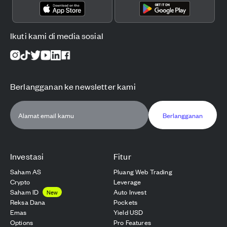
Ikuti kami di media sosial
Berlangganan ke newsletter kami
Berlangganan
Investasi
Fitur
Saham AS
Pluang Web Trading
Crypto
Leverage
Saham ID
Auto Invest
New
Reksa Dana
Pockets
Emas
Yield USD
Options
Pro Features