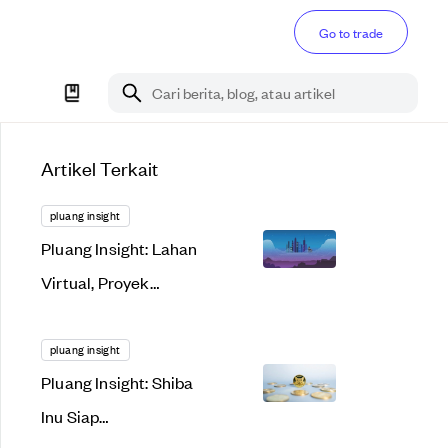
Go to trade
Cari berita, blog, atau artikel
Artikel Terkait
pluang insight
Pluang Insight: Lahan
Virtual, Proyek
Menggiurkan atau
Bakal Gagal Total?
pluang insight
Pluang Insight: Shiba
Inu Siap