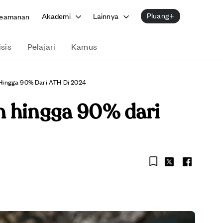
Pluang+
Akademi
Lainnya
eamanan
isis
Pelajari
Kamus
Hingga 90% Dari ATH Di 2024
n hingga 90% dari