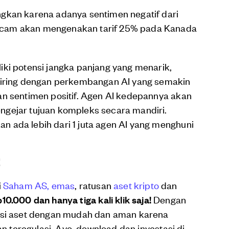
gkan karena adanya sentimen negatif dari
ncam akan mengenakan tarif 25% pada Kanada
iki potensi jangka panjang yang menarik,
seiring dengan perkembangan AI yang semakin
an sentimen positif. Agen AI kedepannya akan
gejar tujuan kompleks secara mandiri.
 ada lebih dari 1 juta agen AI yang menghuni
!
i
Saham AS,
emas
, ratusan
aset kripto
dan
10.000 dan hanya tiga kali klik saja!
Dengan
kasi aset dengan mudah dan aman karena
an teregulasi. Ayo, download dan investasi di