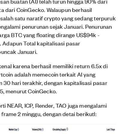
an buatan (AI) telah turun hingga 90% dari
ta dari CoinGecko. Walaupun berhasil
 salah satu naratif crypto yang sedang terpuruk
engalami penurunan sejak Januari. Penurunan
arga BTC yang floating dirange US$94k -
Adapun Total kapitalisasi pasar
puncak Januari.
kenal karena berhasil memiliki return 6.5x di
rtcoin adalah memecoin terkait AI yang
0 hari terakhir, dengan kapitalisasi pasar
25, menurut CoinGecko.
perti NEAR, ICP, Render, TAO juga mengalami
frame 2 minggu, dengan detai berikutl: