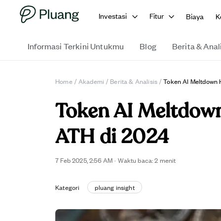
Investasi
Fitur
Biaya
K
Informasi Terkini Untukmu
Blog
Berita & Anal
Home
/
Akademi
/
Berita & Analisis
/
Token AI Meltdown 
Token AI Meltdow
ATH di 2024
7 Feb 2025, 2:56 AM
·
Waktu baca: 2 menit
Kategori
pluang insight