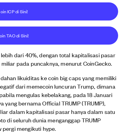
oin ICP di Sini!
oin TAO di Sini!
lebih dari 40%, dengan total kapitalisasi pasar
 $10 miliar pada puncaknya, menurut CoinGecko.
dahan likuiditas ke coin big caps yang memiliki
en negatif dari memecoin luncuran Trump, dimana
 Apabila mengulas kebelakang, pada 18 Januari
a yang bernama Official TRUMP (TRUMP),
iar dalam kapitalisasi pasar hanya dalam satu
rypto di seluruh dunia menganggap TRUMP
w pergi mengikuti hype.