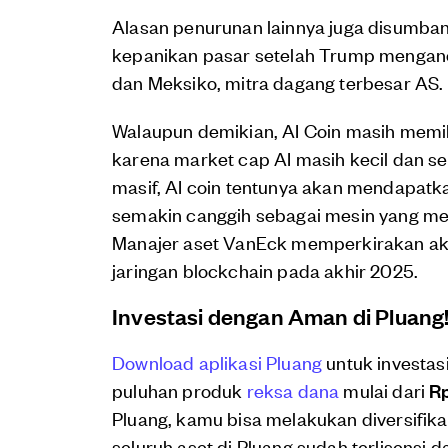
Alasan penurunan lainnya juga disumban
kepanikan pasar setelah Trump menga
dan Meksiko, mitra dagang terbesar AS.
Walaupun demikian, AI Coin masih memil
karena market cap AI masih kecil dan 
masif, AI coin tentunya akan mendapatk
semakin canggih sebagai mesin yang men
Manajer aset VanEck memperkirakan akan
jaringan blockchain pada akhir 2025.
Investasi dengan Aman di Pluang
Download aplikasi Pluang
untuk investas
puluhan produk
reksa dana
mulai dari
Rp
Pluang, kamu bisa melakukan diversifi
seluruh aset di Pluang sudah terlisensi d