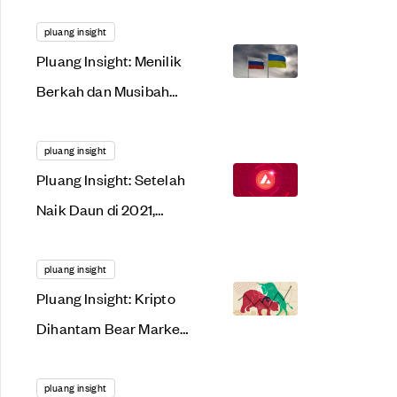
Menggonggong
Lantang di 2022. Apa
pluang insight
Pluang Insight: Menilik
Alasannya?
Berkah dan Musibah
dari Tensi Rusia-
Ukraina
pluang insight
Pluang Insight: Setelah
Naik Daun di 2021,
AVAX Siap Meroket
Lagi Tahun Ini?
pluang insight
Pluang Insight: Kripto
Dihantam Bear Market,
Saat Tepat Gunakan
Dollar Cost Averaging?
pluang insight