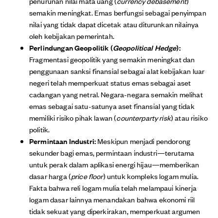
penurunan nilai mata uang (
currency debasement
)
semakin meningkat. Emas berfungsi sebagai penyimpan
nilai yang tidak dapat dicetak atau diturunkan nilainya
oleh kebijakan pemerintah.
Perlindungan Geopolitik (
Geopolitical Hedge
):
Fragmentasi geopolitik yang semakin meningkat dan
penggunaan sanksi finansial sebagai alat kebijakan luar
negeri telah memperkuat status emas sebagai aset
cadangan yang netral. Negara-negara semakin melihat
emas sebagai satu-satunya aset finansial yang tidak
memiliki risiko pihak lawan (
counterparty risk
) atau risiko
politik.
Permintaan Industri:
Meskipun menjadi pendorong
sekunder bagi emas, permintaan industri—terutama
untuk perak dalam aplikasi energi hijau—memberikan
dasar harga (
price floor
) untuk kompleks logam mulia.
Fakta bahwa reli logam mulia telah melampaui kinerja
logam dasar lainnya menandakan bahwa ekonomi riil
tidak sekuat yang diperkirakan, memperkuat argumen