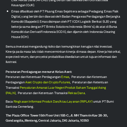
Keuangan (OJK).
Emas difasilitasi oleh PT Pluang Emas Sejahtera sebagai Pedagang Emas Fisik
Digital, yang berizin dan diawasi oleh Badan Pengawas Perdagangan Berjangka
Komoditi (Bappebti). Emas disimpan oleh PT ICDX Logistik Berikat (ILB) yang
bekerja sama dengan PT Brinks Solutions Indonesia (Brink's), dicatat di Bursa
Komoditi dan Derivatif Indonesia (ICDX), dan dijamin oleh Indonesia Clearing
House (ICH).
Semua investasi mengandung risiko dan kemungkinan kerugian nilai investasi.
Kinerja pada masa lalu tidak mencerminkan kinerja di masa depan. Kinerja historikal,
expected return, dan proyeksi probabilitas disediakan untuk tujuan informasi dan
ilustrasi.
Peraturan Perdagangan menurut Kelas Aset:
Peraturan dan Ketentuan Perdagangan
Emas
,
Peraturan dan Ketentuan
Perdagangan
Aset Crypto dan Crypto Futures
,
Peraturan dan Ketentuan
Transaksi
Penyaluran Amanat Luar Negeri Produk Saham Tunggal Asing
(PALN)
,
Peraturan dan Ketentuan Transaksi
Reksa Dana
.
Baca
Ringkasan Informasi Produk Dan/Atau Layanan (RIPLAY)
untuk PT Bumi
Santosa Cemerlang.
The Plaza Office Tower 15th Floor Unit 15B-C, Jl. MH Thamrin Kav 28-30,
Gondangdia, Menteng, Central Jakarta, DKI Jakarta, 10350