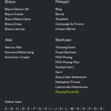
Biaya
Pelajari
Biaya Saham AS
Blog
Biaya Crypto
Berita
Biaya Reksa Dana
Akademi
Biaya Emas
Campaign & Promo
Biaya Lainnya
Umpan Berita
Alat
Bantuan
Semua Alat
Tentang Kami
Konversi Mata Uang
Pusat Bantuan
Konverter Crypto
FAQ Pluang
FAQ Pluang Plus
Kontak Kami
Karir
Syarat dan Ketentuan
Kebijakan Privasi
Lisensi dan Keamanan
Pluang Press Kit
Daftar Aset
A
B
C
D
E
F
G
H
I
J
K
L
M
N
O
P
Q
R
|
|
|
|
|
|
|
|
|
|
|
|
|
|
|
|
|
|