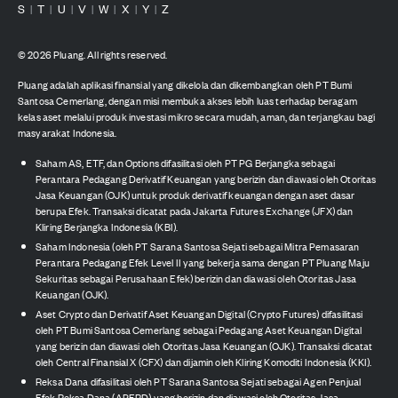
S
T
U
V
W
X
Y
Z
|
|
|
|
|
|
|
©
2026
Pluang. All rights reserved.
Pluang adalah aplikasi finansial yang dikelola dan dikembangkan oleh PT Bumi
Santosa Cemerlang, dengan misi membuka akses lebih luas terhadap beragam
kelas aset melalui produk investasi mikro secara mudah, aman, dan terjangkau bagi
masyarakat Indonesia.
Saham AS, ETF, dan Options difasilitasi oleh PT PG Berjangka sebagai
Perantara Pedagang Derivatif Keuangan yang berizin dan diawasi oleh Otoritas
Jasa Keuangan (OJK) untuk produk derivatif keuangan dengan aset dasar
berupa Efek. Transaksi dicatat pada Jakarta Futures Exchange (JFX) dan
Kliring Berjangka Indonesia (KBI).
Saham Indonesia (oleh PT Sarana Santosa Sejati sebagai Mitra Pemasaran
Perantara Pedagang Efek Level II yang bekerja sama dengan PT Pluang Maju
Sekuritas sebagai Perusahaan Efek) berizin dan diawasi oleh Otoritas Jasa
Keuangan (OJK).
Aset Crypto dan Derivatif Aset Keuangan Digital (Crypto Futures) difasilitasi
oleh PT Bumi Santosa Cemerlang sebagai Pedagang Aset Keuangan Digital
yang berizin dan diawasi oleh Otoritas Jasa Keuangan (OJK). Transaksi dicatat
oleh Central Finansial X (CFX) dan dijamin oleh Kliring Komoditi Indonesia (KKI).
Reksa Dana difasilitasi oleh PT Sarana Santosa Sejati sebagai Agen Penjual
Efek Reksa Dana (APERD) yang berizin dan diawasi oleh Otoritas Jasa