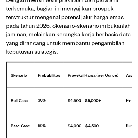
terkemuka, bagian ini menyajikan prospek
terstruktur mengenai potensi jalur harga emas
pada tahun 2026. Skenario-skenario ini bukanlah
jaminan, melainkan kerangka kerja berbasis data
yang dirancang untuk membantu pengambilan
keputusan strategis.
Skenario
Probabilitas
Proyeksi Harga (per Ounce)
Asums
Bull Case
$4,500 – $5,000+
30%
Pertum
Base Case
$4,000 – $4,500
50%
Konsol