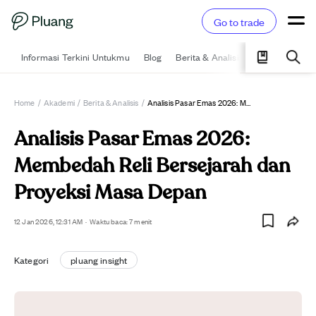
Go to trade
Informasi Terkini Untukmu
Blog
Berita & Analisis
Pelajari
Ka
Home
/
Akademi
/
Berita & Analisis
/
Analisis Pasar Emas 2026: Membedah Reli Bersejarah Dan Proyeksi Masa Depan
Analisis Pasar Emas 2026:
Membedah Reli Bersejarah dan
Proyeksi Masa Depan
12 Jan 2026, 12:31 AM
·
Waktu baca: 7 menit
Kategori
pluang insight