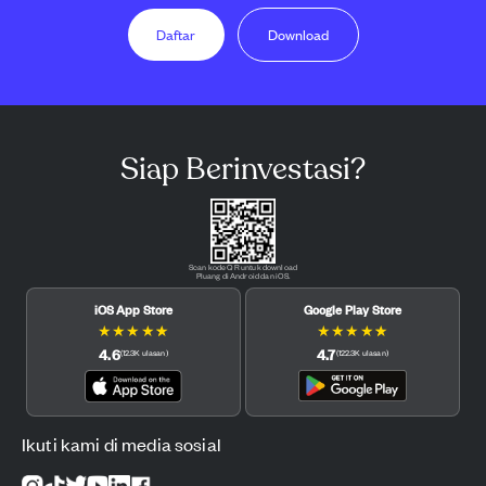
Daftar
Download
Siap Berinvestasi?
Scan kode QR untuk download
Pluang di Android dan iOS.
iOS App Store
Google Play Store
★
★
★
★
★
★
★
★
★
★
4.6
4.7
(
12.3K
ulasan
)
(
122.3K
ulasan
)
Ikuti kami di media sosial