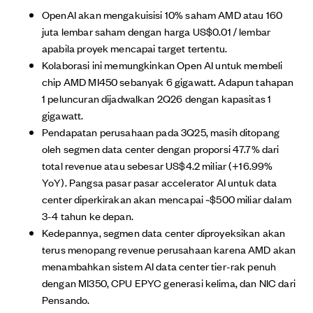
OpenAI akan mengakuisisi 10% saham AMD atau 160
juta lembar saham dengan harga US$0.01 / lembar
apabila proyek mencapai target tertentu.
Kolaborasi ini memungkinkan Open AI untuk membeli
chip AMD MI450 sebanyak 6 gigawatt. Adapun tahapan
1 peluncuran dijadwalkan 2Q26 dengan kapasitas 1
gigawatt.
Pendapatan perusahaan pada 3Q25, masih ditopang
oleh segmen data center dengan proporsi 47.7% dari
total revenue atau sebesar US$4.2 miliar (+16.99%
YoY). Pangsa pasar pasar accelerator AI untuk data
center diperkirakan akan mencapai ~$500 miliar dalam
3-4 tahun ke depan.
Kedepannya, segmen data center diproyeksikan akan
terus menopang revenue perusahaan karena AMD akan
menambahkan sistem AI data center tier-rak penuh
dengan MI350, CPU EPYC generasi kelima, dan NIC dari
Pensando.