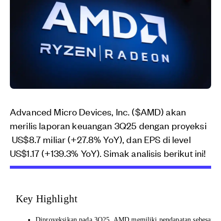
Advanced Micro Devices, Inc. ($AMD) akan
merilis laporan keuangan 3Q25 dengan proyeksi
US$8.7 miliar (+27.8% YoY), dan EPS di level
US$1.17 (+139.3% YoY). Simak analisis berikut ini!
Key Highlight
Diproyeksikan pada 3Q25, AMD memiliki pendapatan sebesar US