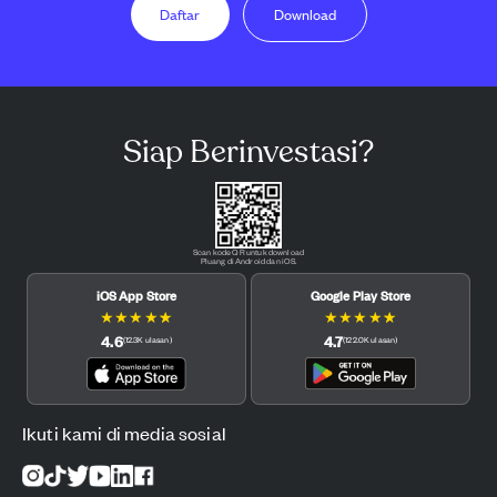
Daftar
Download
Siap Berinvestasi?
Scan kode QR untuk download
Pluang di Android dan iOS.
iOS App Store
Google Play Store
★
★
★
★
★
★
★
★
★
★
4.6
4.7
(
12.3K
ulasan
)
(
122.0K
ulasan
)
Ikuti kami di media sosial