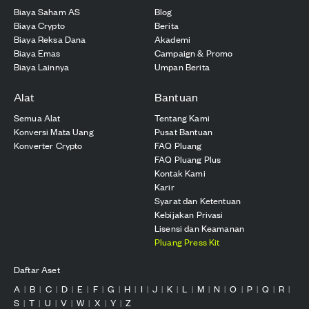
Biaya Saham AS
Blog
Biaya Crypto
Berita
Biaya Reksa Dana
Akademi
Biaya Emas
Campaign & Promo
Biaya Lainnya
Umpan Berita
Alat
Bantuan
Semua Alat
Tentang Kami
Konversi Mata Uang
Pusat Bantuan
Konverter Crypto
FAQ Pluang
FAQ Pluang Plus
Kontak Kami
Karir
Syarat dan Ketentuan
Kebijakan Privasi
Lisensi dan Keamanan
Pluang Press Kit
Daftar Aset
A
B
C
D
E
F
G
H
I
J
K
L
M
N
O
P
Q
R
|
|
|
|
|
|
|
|
|
|
|
|
|
|
|
|
|
|
S
T
U
V
W
X
Y
Z
|
|
|
|
|
|
|