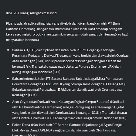
©
2026
Pluang. All rights reserved.
Pluang adalah aplikasi finansial yang dikelola dan dikembangkan oleh PT Bumi
Santosa Cemerlang, dengan misi membuka akses lebih luas terhadap beragam
kelas aset melalui produk investasi mikro secara mudah, aman, dan terjangkau bagi
masyarakat Indonesia.
Saham AS, ETF, dan Options difasilitasi oleh PT PG Berjangka sebagai
Perantara Pedagang Derivatif Keuangan yang berizin dan diawasi oleh Otoritas
Jasa Keuangan (OJK) untuk produk derivatif keuangan dengan aset dasar
berupa Efek. Transaksi dicatat pada Jakarta Futures Exchange (JFX) dan
Kliring Berjangka Indonesia (KBI).
Saham Indonesia (oleh PT Sarana Santosa Sejati sebagai Mitra Pemasaran
Perantara Pedagang Efek Level II yang bekerja sama dengan PT Pluang Maju
Sekuritas sebagai Perusahaan Efek) berizin dan diawasi oleh Otoritas Jasa
Keuangan (OJK).
Aset Crypto dan Derivatif Aset Keuangan Digital (Crypto Futures) difasilitasi
oleh PT Bumi Santosa Cemerlang sebagai Pedagang Aset Keuangan Digital
yang berizin dan diawasi oleh Otoritas Jasa Keuangan (OJK). Transaksi dicatat
oleh Central Finansial X (CFX) dan dijamin oleh Kliring Komoditi Indonesia (KKI).
Reksa Dana difasilitasi oleh PT Sarana Santosa Sejati sebagai Agen Penjual
Efek Reksa Dana (APERD) yang berizin dan diawasi oleh Otoritas Jasa
Keuangan (OJK).