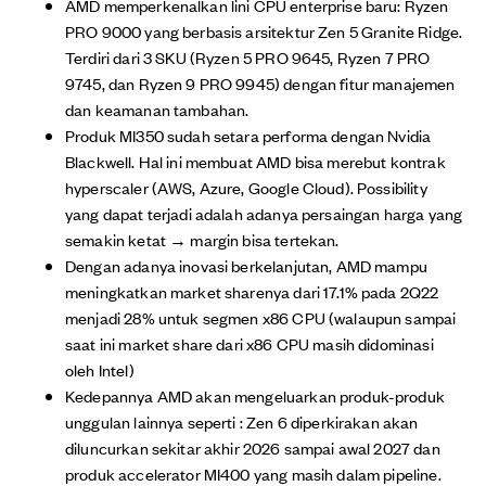
AMD memperkenalkan lini CPU enterprise baru: Ryzen
PRO 9000 yang berbasis arsitektur Zen 5 Granite Ridge.
Terdiri dari 3 SKU (Ryzen 5 PRO 9645, Ryzen 7 PRO
9745, dan Ryzen 9 PRO 9945) dengan fitur manajemen
dan keamanan tambahan.
Produk MI350 sudah setara performa dengan Nvidia
Blackwell. Hal ini membuat AMD bisa merebut kontrak
hyperscaler (AWS, Azure, Google Cloud). Possibility
yang dapat terjadi adalah adanya persaingan harga yang
semakin ketat → margin bisa tertekan.
Dengan adanya inovasi berkelanjutan, AMD mampu
meningkatkan market sharenya dari 17.1% pada 2Q22
menjadi 28% untuk segmen x86 CPU (walaupun sampai
saat ini market share dari x86 CPU masih didominasi
oleh Intel)
Kedepannya AMD akan mengeluarkan produk-produk
unggulan lainnya seperti : Zen 6 diperkirakan akan
diluncurkan sekitar akhir 2026 sampai awal 2027 dan
produk accelerator MI400 yang masih dalam pipeline.