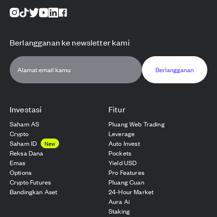
Berlangganan ke newsletter kami
Berlangganan
Investasi
Fitur
Saham AS
Pluang Web Trading
Crypto
Leverage
Saham ID
Auto Invest
New
Reksa Dana
Pockets
Emas
Yield USD
Options
Pro Features
Crypto Futures
Pluang Cuan
Bandingkan Aset
24-Hour Market
Aura Ai
Staking