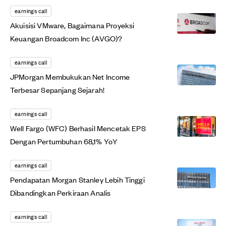
earnings call
Akuisisi VMware, Bagaimana Proyeksi
Keuangan Broadcom Inc (AVGO)?
earnings call
JPMorgan Membukukan Net Income
Terbesar Sepanjang Sejarah!
earnings call
Well Fargo (WFC) Berhasil Mencetak EPS
Dengan Pertumbuhan 68,1% YoY
earnings call
Pendapatan Morgan Stanley Lebih Tinggi
Dibandingkan Perkiraan Analis
earnings call