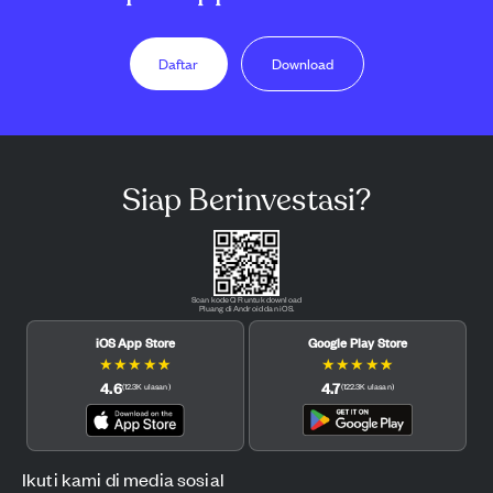
Daftar
Download
Siap Berinvestasi?
Scan kode QR untuk download
Pluang di Android dan iOS.
iOS App Store
Google Play Store
★
★
★
★
★
★
★
★
★
★
4.6
4.7
(
12.3K
ulasan
)
(
122.3K
ulasan
)
Ikuti kami di media sosial