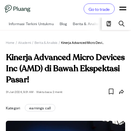
Go to trade
Informasi Terkini Untukmu
Blog
Berita & Analisis
Pelajari
Ka
Home
/
Akademi
/
Berita & Analisis
/
Kinerja Advanced Micro Devices Inc (AMD) Di Bawah Ekspektasi Pasar!
Kinerja Advanced Micro Devices
Inc (AMD) di Bawah Ekspektasi
Pasar!
31 Jan 2024, 9:31 AM
·
Waktu baca: 2 menit
Kategori
earnings call