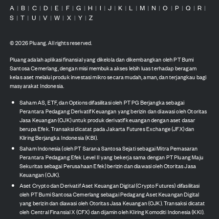
A
B
C
D
E
F
G
H
I
J
K
L
M
N
O
P
Q
R
|
|
|
|
|
|
|
|
|
|
|
|
|
|
|
|
|
|
S
T
U
V
W
X
Y
Z
|
|
|
|
|
|
|
©
2026
Pluang. All rights reserved.
Pluang adalah aplikasi finansial yang dikelola dan dikembangkan oleh PT Bumi
Santosa Cemerlang, dengan misi membuka akses lebih luas terhadap beragam
kelas aset melalui produk investasi mikro secara mudah, aman, dan terjangkau bagi
masyarakat Indonesia.
Saham AS, ETF, dan Options difasilitasi oleh PT PG Berjangka sebagai
Perantara Pedagang Derivatif Keuangan yang berizin dan diawasi oleh Otoritas
Jasa Keuangan (OJK) untuk produk derivatif keuangan dengan aset dasar
berupa Efek. Transaksi dicatat pada Jakarta Futures Exchange (JFX) dan
Kliring Berjangka Indonesia (KBI).
Saham Indonesia (oleh PT Sarana Santosa Sejati sebagai Mitra Pemasaran
Perantara Pedagang Efek Level II yang bekerja sama dengan PT Pluang Maju
Sekuritas sebagai Perusahaan Efek) berizin dan diawasi oleh Otoritas Jasa
Keuangan (OJK).
Aset Crypto dan Derivatif Aset Keuangan Digital (Crypto Futures) difasilitasi
oleh PT Bumi Santosa Cemerlang sebagai Pedagang Aset Keuangan Digital
yang berizin dan diawasi oleh Otoritas Jasa Keuangan (OJK). Transaksi dicatat
oleh Central Finansial X (CFX) dan dijamin oleh Kliring Komoditi Indonesia (KKI).