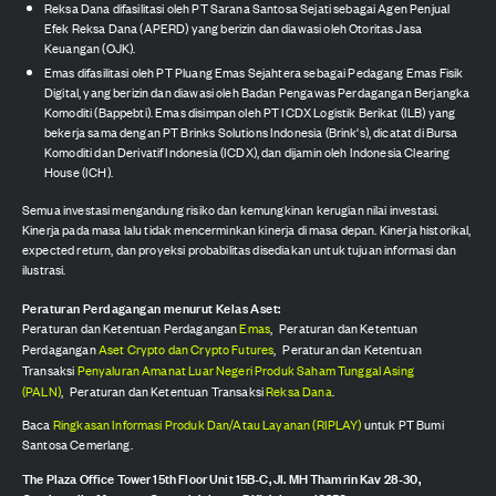
Reksa Dana difasilitasi oleh PT Sarana Santosa Sejati sebagai Agen Penjual
Efek Reksa Dana (APERD) yang berizin dan diawasi oleh Otoritas Jasa
Keuangan (OJK).
Emas difasilitasi oleh PT Pluang Emas Sejahtera sebagai Pedagang Emas Fisik
Digital, yang berizin dan diawasi oleh Badan Pengawas Perdagangan Berjangka
Komoditi (Bappebti). Emas disimpan oleh PT ICDX Logistik Berikat (ILB) yang
bekerja sama dengan PT Brinks Solutions Indonesia (Brink's), dicatat di Bursa
Komoditi dan Derivatif Indonesia (ICDX), dan dijamin oleh Indonesia Clearing
House (ICH).
Semua investasi mengandung risiko dan kemungkinan kerugian nilai investasi.
Kinerja pada masa lalu tidak mencerminkan kinerja di masa depan. Kinerja historikal,
expected return, dan proyeksi probabilitas disediakan untuk tujuan informasi dan
ilustrasi.
Peraturan Perdagangan menurut Kelas Aset:
Peraturan dan Ketentuan Perdagangan
Emas
,
Peraturan dan Ketentuan
Perdagangan
Aset Crypto dan Crypto Futures
,
Peraturan dan Ketentuan
Transaksi
Penyaluran Amanat Luar Negeri Produk Saham Tunggal Asing
(PALN)
,
Peraturan dan Ketentuan Transaksi
Reksa Dana
.
Baca
Ringkasan Informasi Produk Dan/Atau Layanan (RIPLAY)
untuk PT Bumi
Santosa Cemerlang.
The Plaza Office Tower 15th Floor Unit 15B-C, Jl. MH Thamrin Kav 28-30,