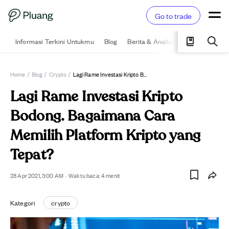
Go to trade
Informasi Terkini Untukmu
Blog
Berita & Analisis
Pelajari
Ka
Home
/
Blog
/
Crypto
/
Lagi Rame Investasi Kripto Bodong. Bagaimana Cara Memilih Platform Kripto Yang Tepat?
Lagi Rame Investasi Kripto
Bodong. Bagaimana Cara
Memilih Platform Kripto yang
Tepat?
28 Apr 2021, 3:00 AM
·
Waktu baca:
4
menit
Kategori
crypto