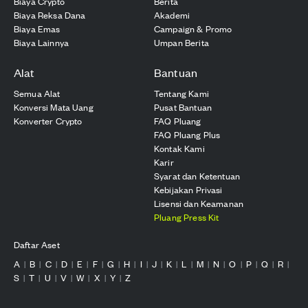
Biaya Crypto
Berita
Biaya Reksa Dana
Akademi
Biaya Emas
Campaign & Promo
Biaya Lainnya
Umpan Berita
Alat
Bantuan
Semua Alat
Tentang Kami
Konversi Mata Uang
Pusat Bantuan
Konverter Crypto
FAQ Pluang
FAQ Pluang Plus
Kontak Kami
Karir
Syarat dan Ketentuan
Kebijakan Privasi
Lisensi dan Keamanan
Pluang Press Kit
Daftar Aset
A
B
C
D
E
F
G
H
I
J
K
L
M
N
O
P
Q
R
|
|
|
|
|
|
|
|
|
|
|
|
|
|
|
|
|
|
S
T
U
V
W
X
Y
Z
|
|
|
|
|
|
|