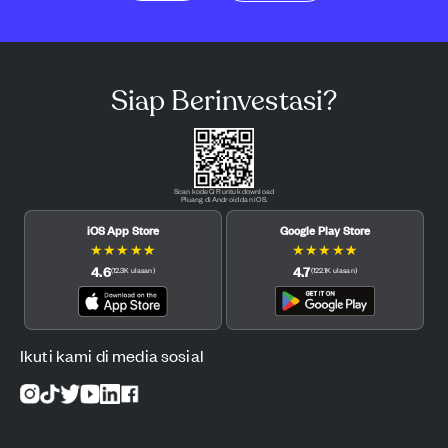
Siap Berinvestasi?
Scan kode QR untuk download
Pluang di Android dan iOS.
iOS App Store
Google Play Store
★
★
★
★
★
★
★
★
★
★
4.6
4.7
(
12.3K
ulasan
)
(
122.1K
ulasan
)
Ikuti kami di media sosial