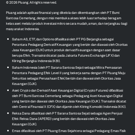
©
2026
Pluang. All rights reserved.
Pluang adalah aplikasi finansial yang dikelola dan dikembangkan oleh PT Bumi
Santosa Cemerlang, dengan misi membuka akses lebih luas terhadap beragam
kelas aset melalui produk investasi mikro secara mudah, aman, dan terjangkau bagi
masyarakat Indonesia.
Saham AS, ETF, dan Options difasilitasi oleh PT PG Berjangka sebagai
Perantara Pedagang Derivatif Keuangan yang berizin dan diawasi oleh Otoritas
Jasa Keuangan (OJK) untuk produk derivatif keuangan dengan aset dasar
berupa Efek. Transaksi dicatat pada Jakarta Futures Exchange (JFX) dan
Kliring Berjangka Indonesia (KBI).
Saham Indonesia (oleh PT Sarana Santosa Sejati sebagai Mitra Pemasaran
Perantara Pedagang Efek Level II yang bekerja sama dengan PT Pluang Maju
Sekuritas sebagai Perusahaan Efek) berizin dan diawasi oleh Otoritas Jasa
Keuangan (OJK).
Aset Crypto dan Derivatif Aset Keuangan Digital (Crypto Futures) difasilitasi
oleh PT Bumi Santosa Cemerlang sebagai Pedagang Aset Keuangan Digital
yang berizin dan diawasi oleh Otoritas Jasa Keuangan (OJK). Transaksi dicatat
oleh Central Finansial X (CFX) dan dijamin oleh Kliring Komoditi Indonesia (KKI).
Reksa Dana difasilitasi oleh PT Sarana Santosa Sejati sebagai Agen Penjual
Efek Reksa Dana (APERD) yang berizin dan diawasi oleh Otoritas Jasa
Keuangan (OJK).
Emas difasilitasi oleh PT Pluang Emas Sejahtera sebagai Pedagang Emas Fisik