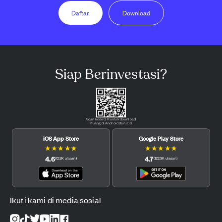
Daftar
Download
Siap Berinvestasi?
Scan kode QR untuk download
Pluang di Android dan iOS.
iOS App Store
Google Play Store
★
★
★
★
★
★
★
★
★
★
4.6
4.7
(
12.3K
ulasan
)
(
122.3K
ulasan
)
Ikuti kami di media sosial