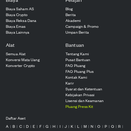
Biaya Saham AS
Blog
Biaya Crypto
Berita
Biaya Reksa Dana
Akademi
Biaya Emas
Campaign & Promo
Biaya Lainnya
Umpan Berita
Alat
Bantuan
Semua Alat
Tentang Kami
Konversi Mata Uang
Pusat Bantuan
Konverter Crypto
FAQ Pluang
FAQ Pluang Plus
Kontak Kami
Karir
Syarat dan Ketentuan
Kebijakan Privasi
Lisensi dan Keamanan
Pluang Press Kit
Daftar Aset
A
B
C
D
E
F
G
H
I
J
K
L
M
N
O
P
Q
R
|
|
|
|
|
|
|
|
|
|
|
|
|
|
|
|
|
|