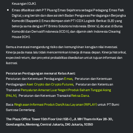
Keuangan (OJK).
Emas difasilitasi oleh PT Pluang Emas Sejahtera sebagai Pedagang Emas Fisik
Digital, yang berizin dan diawasi oleh Badan Pengawas Perdagangan Berjangka
Komoditi (Bappebti). Emas disimpan oleh PT ICDX Logistik Berikat (ILB) yang
bekerja sama dengan PT Brinks Solutions Indonesia (Brink's), dicatat di Bursa
Komoditi dan Derivatif Indonesia (ICDX), dan dijamin oleh Indonesia Clearing
House (ICH).
Semua investasi mengandung risiko dan kemungkinan kerugian nilai investasi.
Kinerja pada masa lalu tidak mencerminkan kinerja di masa depan. Kinerja historikal,
expected return, dan proyeksi probabilitas disediakan untuk tujuan informasi dan
ilustrasi.
Peraturan Perdagangan menurut Kelas Aset:
Peraturan dan Ketentuan Perdagangan
Emas
,
Peraturan dan Ketentuan
Perdagangan
Aset Crypto dan Crypto Futures
,
Peraturan dan Ketentuan
Transaksi
Penyaluran Amanat Luar Negeri Produk Saham Tunggal Asing
(PALN)
,
Peraturan dan Ketentuan Transaksi
Reksa Dana
.
Baca
Ringkasan Informasi Produk Dan/Atau Layanan (RIPLAY)
untuk PT Bumi
Santosa Cemerlang.
The Plaza Office Tower 15th Floor Unit 15B-C, Jl. MH Thamrin Kav 28-30,
Gondangdia, Menteng, Central Jakarta, DKI Jakarta, 10350