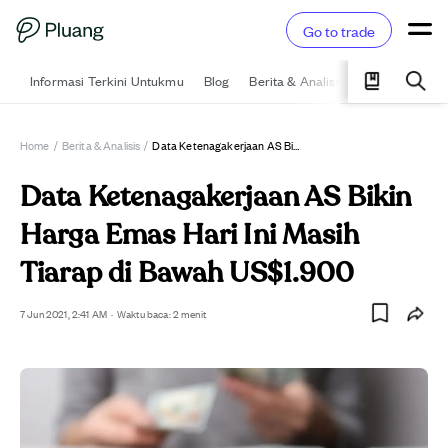
Go to trade
Informasi Terkini Untukmu
Blog
Berita & Analisis
Pelajari
Ka
Home
/
Berita & Analisis
/
Data Ketenagakerjaan AS Bikin Harga Emas Hari Ini Masih Tiarap Di Bawah US$1.900
Data Ketenagakerjaan AS Bikin
Harga Emas Hari Ini Masih
Tiarap di Bawah US$1.900
7 Jun 2021, 2:41 AM
·
Waktu baca: 2 menit