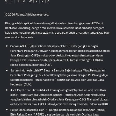
S
T
U
V
W
X
Y
Z
|
|
|
|
|
|
|
©
2026
Pluang. All rights reserved.
Pluang adalah aplikasi finansial yang dikelola dan dikembangkan oleh PT Bumi
Santosa Cemerlang, dengan misi membuka akses lebih luas terhadap beragam
kelas aset melalui produk investasi mikro secara mudah, aman, dan terjangkau bagi
masyarakat Indonesia.
Saham AS, ETF, dan Options difasilitasi oleh PT PG Berjangka sebagai
Perantara Pedagang Derivatif Keuangan yang berizin dan diawasi oleh Otoritas
Jasa Keuangan (OJK) untuk produk derivatif keuangan dengan aset dasar
berupa Efek. Transaksi dicatat pada Jakarta Futures Exchange (JFX) dan
Kliring Berjangka Indonesia (KBI).
Saham Indonesia (oleh PT Sarana Santosa Sejati sebagai Mitra Pemasaran
Perantara Pedagang Efek Level II yang bekerja sama dengan PT Pluang Maju
Sekuritas sebagai Perusahaan Efek) berizin dan diawasi oleh Otoritas Jasa
Keuangan (OJK).
Aset Crypto dan Derivatif Aset Keuangan Digital (Crypto Futures) difasilitasi
oleh PT Bumi Santosa Cemerlang sebagai Pedagang Aset Keuangan Digital
yang berizin dan diawasi oleh Otoritas Jasa Keuangan (OJK). Transaksi dicatat
oleh Central Finansial X (CFX) dan dijamin oleh Kliring Komoditi Indonesia (KKI).
Reksa Dana difasilitasi oleh PT Sarana Santosa Sejati sebagai Agen Penjual
Efek Reksa Dana (APERD) yang berizin dan diawasi oleh Otoritas Jasa