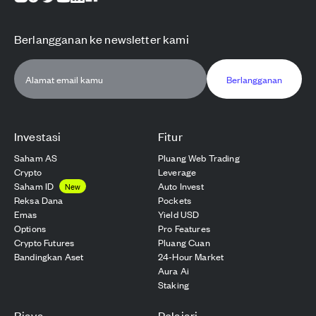
Berlangganan ke newsletter kami
Berlangganan
Investasi
Fitur
Saham AS
Pluang Web Trading
Crypto
Leverage
Saham ID
Auto Invest
New
Reksa Dana
Pockets
Emas
Yield USD
Options
Pro Features
Crypto Futures
Pluang Cuan
Bandingkan Aset
24-Hour Market
Aura Ai
Staking
Biaya
Pelajari