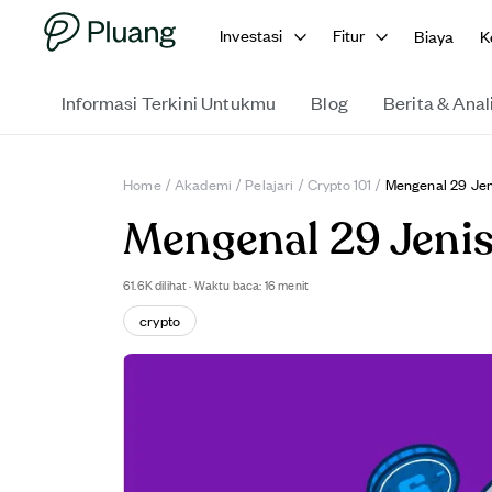
Investasi
Fitur
Biaya
K
Informasi Terkini Untukmu
Blog
Berita & Anal
Home
/
Akademi
/
Pelajari
/
Crypto 101
/
Mengenal 29 Jeni
Mengenal 29 Jenis
61.6K
dilihat
·
Waktu baca: 16 menit
crypto