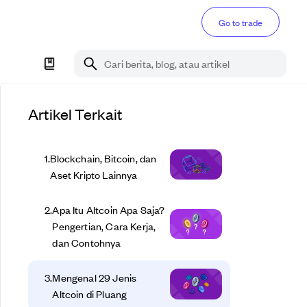
Go to trade
Cari berita, blog, atau artikel
Artikel Terkait
1
.
Blockchain, Bitcoin, dan
Aset Kripto Lainnya
2
.
Apa Itu Altcoin Apa Saja?
Pengertian, Cara Kerja,
dan Contohnya
3
.
Mengenal 29 Jenis
Altcoin di Pluang