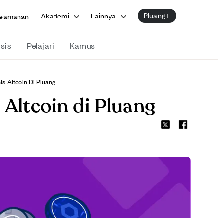
Pluang+
Akademi
Lainnya
eamanan
isis
Pelajari
Kamus
s Altcoin Di Pluang
 Altcoin di Pluang