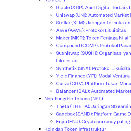
Ripple (XRP): Aset Digital Terbaik
Uniswap (UNI): Automated Market
Stellar (XLM): Jaringan Terbuka
Aave (AAVE): Protokol Likuiditas
Maker (MKR): Token Penjaga Nilai 
Compound (COMP): Protokol Pasa
Sushiswap (SUSHI): Organisasi y
Likuiditas
Synthetix (SNX): Protokol Likuidita
Yield Finance (YFI): Modal Ventura
Curve (CRV): Platform Tukar-Menuk
Balancer (BAL): Automated Market
Non-Fungible Tokens (NFT)
Theta (THETA): Jaringan Streamin
Sandbox (SAND): Platform Game De
Enjin (ENJ): Cryptocurrency pali
Koin dan Token Infrastruktur