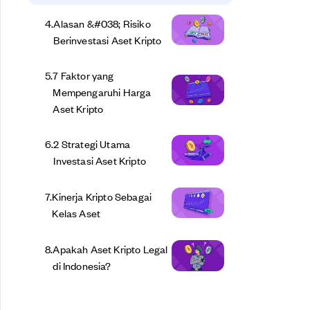
4
.
Alasan &#038; Risiko
Berinvestasi Aset Kripto
5
.
7 Faktor yang
Mempengaruhi Harga
Aset Kripto
6
.
2 Strategi Utama
Investasi Aset Kripto
7
.
Kinerja Kripto Sebagai
Kelas Aset
8
.
Apakah Aset Kripto Legal
di Indonesia?