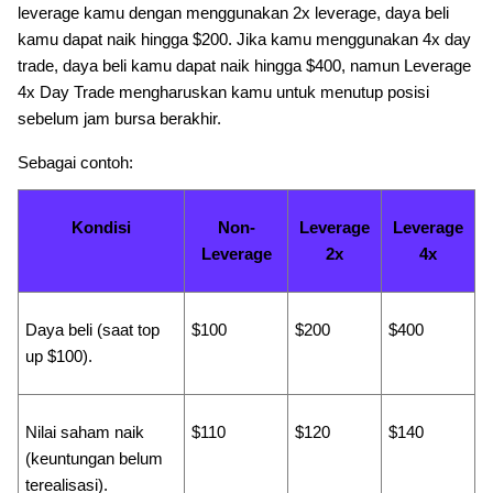
leverage kamu dengan menggunakan 2x leverage, daya beli
kamu dapat naik hingga $200. Jika kamu menggunakan 4x day
trade, daya beli kamu dapat naik hingga $400, namun Leverage
4x Day Trade mengharuskan kamu untuk menutup posisi
sebelum jam bursa berakhir.
Sebagai contoh:
Kondisi
Non-
Leverage
Leverage
Leverage
2x
4x
Daya beli (saat top
$100
$200
$400
up $100).
Nilai saham naik
$110
$120
$140
(keuntungan belum
terealisasi).