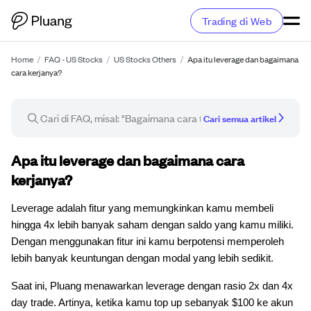
Trading di Web
Home
/
FAQ - US Stocks
/
US Stocks Others
/
Apa itu leverage dan bagaimana
cara kerjanya?
Cari semua artikel
Artikel FAQ
Apa itu leverage dan bagaimana cara
kerjanya?
Leverage adalah fitur yang memungkinkan kamu membeli
hingga 4x lebih banyak saham dengan saldo yang kamu miliki.
Dengan menggunakan fitur ini kamu berpotensi memperoleh
lebih banyak keuntungan dengan modal yang lebih sedikit.
Saat ini, Pluang menawarkan leverage dengan rasio 2x dan 4x
day trade. Artinya, ketika kamu top up sebanyak $100 ke akun