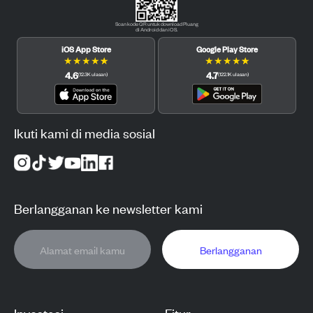
Scan kode QR untuk download Pluang
di Android dan iOS.
iOS App Store
Google Play Store
★
★
★
★
★
★
★
★
★
★
4.6
4.7
(
12.3K
ulasan
)
(
122.1K
ulasan
)
Ikuti kami di media sosial
Berlangganan ke newsletter kami
Berlangganan
Investasi
Fitur