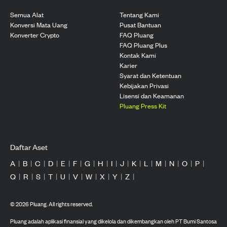
Semua Alat
Tentang Kami
Konversi Mata Uang
Pusat Bantuan
Konverter Crypto
FAQ Pluang
FAQ Pluang Plus
Kontak Kami
Karier
Syarat dan Ketentuan
Kebijakan Privasi
Lisensi dan Keamanan
Pluang Press Kit
Daftar Aset
A
|
B
|
C
|
D
|
E
|
F
|
G
|
H
|
I
|
J
|
K
|
L
|
M
|
N
|
O
|
P
|
Q
|
R
|
S
|
T
|
U
|
V
|
W
|
X
|
Y
|
Z
|
©
2026
Pluang. All rights reserved.
Pluang adalah aplikasi finansial yang dikelola dan dikembangkan oleh PT Bumi Santosa