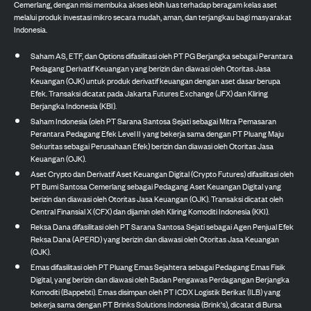
Cemerlang, dengan misi membuka akses lebih luas terhadap beragam kelas aset
melalui produk investasi mikro secara mudah, aman, dan terjangkau bagi masyarakat
Indonesia.
Saham AS, ETF, dan Options difasilitasi oleh PT PG Berjangka sebagai Perantara
Pedagang Derivatif Keuangan yang berizin dan diawasi oleh Otoritas Jasa
Keuangan (OJK) untuk produk derivatif keuangan dengan aset dasar berupa
Efek. Transaksi dicatat pada Jakarta Futures Exchange (JFX) dan Kliring
Berjangka Indonesia (KBI).
Saham Indonesia (oleh PT Sarana Santosa Sejati sebagai Mitra Pemasaran
Perantara Pedagang Efek Level II yang bekerja sama dengan PT Pluang Maju
Sekuritas sebagai Perusahaan Efek) berizin dan diawasi oleh Otoritas Jasa
Keuangan (OJK).
Aset Crypto dan Derivatif Aset Keuangan Digital (Crypto Futures) difasilitasi oleh
PT Bumi Santosa Cemerlang sebagai Pedagang Aset Keuangan Digital yang
berizin dan diawasi oleh Otoritas Jasa Keuangan (OJK). Transaksi dicatat oleh
Central Finansial X (CFX) dan dijamin oleh Kliring Komoditi Indonesia (KKI).
Reksa Dana difasilitasi oleh PT Sarana Santosa Sejati sebagai Agen Penjual Efek
Reksa Dana (APERD) yang berizin dan diawasi oleh Otoritas Jasa Keuangan
(OJK).
Emas difasilitasi oleh PT Pluang Emas Sejahtera sebagai Pedagang Emas Fisik
Digital, yang berizin dan diawasi oleh Badan Pengawas Perdagangan Berjangka
Komoditi (Bappebti). Emas disimpan oleh PT ICDX Logistik Berikat (ILB) yang
bekerja sama dengan PT Brinks Solutions Indonesia (Brink's), dicatat di Bursa