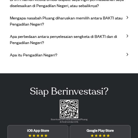
diselesaikan di Pengadilan Negeri, atau sebaliknya?
Mengapa nasabah Pluang diharuskan memilih antara BAKTI atau
Pengadilan Negeri?
Apa perbedaan antara penyelesaian sengketa di BAKTI dan di
Pengadilan Negeri?
Apa itu Pengadilan Negeri?
Siap Berinvestasi?
Scan kode QR untuk download Pluang
di Android dan iOS.
iOS App Store
Google Play Store
★
★
★
★
★
★
★
★
★
★