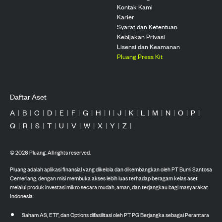
Kontak Kami
Karier
Syarat dan Ketentuan
Kebijakan Privasi
Lisensi dan Keamanan
Pluang Press Kit
Daftar Aset
A
|
B
|
C
|
D
|
E
|
F
|
G
|
H
|
I
|
J
|
K
|
L
|
M
|
N
|
O
|
P
|
Q
|
R
|
S
|
T
|
U
|
V
|
W
|
X
|
Y
|
Z
|
©
2026
Pluang. All rights reserved.
Pluang adalah aplikasi finansial yang dikelola dan dikembangkan oleh PT Bumi Santosa
Cemerlang, dengan misi membuka akses lebih luas terhadap beragam kelas aset
melalui produk investasi mikro secara mudah, aman, dan terjangkau bagi masyarakat
Indonesia.
Saham AS, ETF, dan Options difasilitasi oleh PT PG Berjangka sebagai Perantara