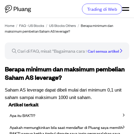
Trading di Web
Home
/
FAQ - US Stocks
/
US Stocks Others
/
Berapa minimum dan
maksimum pembelian Saham AS leverage?
Cari semua artikel
Artikel FAQ
Berapa minimum dan maksimum pembelian
Saham AS leverage?
Saham AS leverage dapat dibeli mulai dari minimum 0,1 unit
saham sampai maksimum 1000 unit saham.
Artikel terkait
Apa itu BAKTI?
Apakah memungkinkan bila saat mendaftar di Pluang saya memilih
BAKTI namun ketika timbul dispute saya ingin permasalahan saya