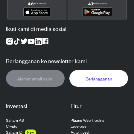
4.6
4.7
(
12.3K
ulasan
)
(
122.1K
ulasan
)
Ikuti kami di media sosial
Berlangganan ke newsletter kami
Berlangganan
Investasi
Fitur
Saham AS
Pluang Web Trading
Crypto
Leverage
Saham ID
Auto Invest
New