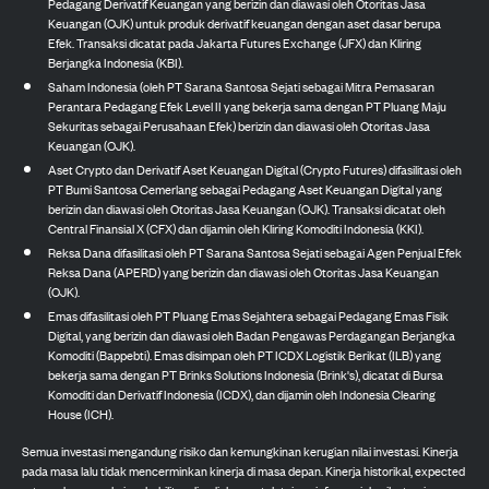
Pedagang Derivatif Keuangan yang berizin dan diawasi oleh Otoritas Jasa
Keuangan (OJK) untuk produk derivatif keuangan dengan aset dasar berupa
Efek. Transaksi dicatat pada Jakarta Futures Exchange (JFX) dan Kliring
Berjangka Indonesia (KBI).
Saham Indonesia (oleh PT Sarana Santosa Sejati sebagai Mitra Pemasaran
Perantara Pedagang Efek Level II yang bekerja sama dengan PT Pluang Maju
Sekuritas sebagai Perusahaan Efek) berizin dan diawasi oleh Otoritas Jasa
Keuangan (OJK).
Aset Crypto dan Derivatif Aset Keuangan Digital (Crypto Futures) difasilitasi oleh
PT Bumi Santosa Cemerlang sebagai Pedagang Aset Keuangan Digital yang
berizin dan diawasi oleh Otoritas Jasa Keuangan (OJK). Transaksi dicatat oleh
Central Finansial X (CFX) dan dijamin oleh Kliring Komoditi Indonesia (KKI).
Reksa Dana difasilitasi oleh PT Sarana Santosa Sejati sebagai Agen Penjual Efek
Reksa Dana (APERD) yang berizin dan diawasi oleh Otoritas Jasa Keuangan
(OJK).
Emas difasilitasi oleh PT Pluang Emas Sejahtera sebagai Pedagang Emas Fisik
Digital, yang berizin dan diawasi oleh Badan Pengawas Perdagangan Berjangka
Komoditi (Bappebti). Emas disimpan oleh PT ICDX Logistik Berikat (ILB) yang
bekerja sama dengan PT Brinks Solutions Indonesia (Brink's), dicatat di Bursa
Komoditi dan Derivatif Indonesia (ICDX), dan dijamin oleh Indonesia Clearing
House (ICH).
Semua investasi mengandung risiko dan kemungkinan kerugian nilai investasi. Kinerja
pada masa lalu tidak mencerminkan kinerja di masa depan. Kinerja historikal, expected