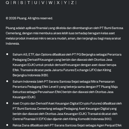
Q
|
R
|
S
|
T
|
U
|
V
|
W
|
X
|
Y
|
Z
|
©
2026
Pluang. All rights reserved.
Pluang adalah aplikasi finansial yang dikelola dan dikembangkan oleh PT Bumi Santosa
Cemerlang, dengan misi membuka akses lebih luas terhadap beragam kelas aset
melalui produk investasi mikro secara mudah, aman, dan terjangkau bagi masyarakat
Indonesia.
Saham AS, ETF, dan Options difasilitasi oleh PT PG Berjangka sebagai Perantara
Pedagang Derivatif Keuangan yang berizin dan diawasi oleh Otoritas Jasa
Keuangan (OJK) untuk produk derivatif keuangan dengan aset dasar berupa
Efek. Transaksi dicatat pada Jakarta Futures Exchange (JFX) dan Kliring
Berjangka Indonesia (KBI).
Saham Indonesia (oleh PT Sarana Santosa Sejati sebagai Mitra Pemasaran
Perantara Pedagang Efek Level II yang bekerja sama dengan PT Pluang Maju
Sekuritas sebagai Perusahaan Efek) berizin dan diawasi oleh Otoritas Jasa
Keuangan (OJK).
Aset Crypto dan Derivatif Aset Keuangan Digital (Crypto Futures) difasilitasi oleh
PT Bumi Santosa Cemerlang sebagai Pedagang Aset Keuangan Digital yang
berizin dan diawasi oleh Otoritas Jasa Keuangan (OJK). Transaksi dicatat oleh
Central Finansial X (CFX) dan dijamin oleh Kliring Komoditi Indonesia (KKI).
Reksa Dana difasilitasi oleh PT Sarana Santosa Sejati sebagai Agen Penjual Efek