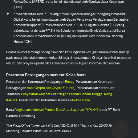
Reksa Dana (APERD) yang berizin dan diawasi oleh Otoritas Jasa Keuangan
(OJK).
Emas difasilitasi oleh PT Pluang Emas Sejahtera sebagai Pedagang Emas Fisik
Digital, yang berizin dan diawasi oleh Badan Pengawas Perdagangan Berjangka
Komoditi (Bappebti). Emas disimpan oleh PT ICDX Logistik Berikat (ILB) yang
bekerja sama dengan PT Brinks Solutions Indonesia (Brink's), dicatat di Bursa
Komoditi dan Derivatif Indonesia (ICDX), dan dijamin oleh Indonesia Clearing
House (ICH).
Semua investasi mengandung risiko dan kemungkinan kerugian nilai investasi. Kinerja
pada masa lalu tidak mencerminkan kinerja di masa depan. Kinerja historikal, expected
return, dan proyeksi probabilitas disediakan untuk tujuan informasi dan ilustrasi.
Peraturan Perdagangan menurut Kelas Aset:
Peraturan dan Ketentuan Perdagangan
Emas
,
Peraturan dan Ketentuan
Perdagangan
Aset Crypto dan Crypto Futures
,
Peraturan dan Ketentuan
Transaksi
Penyaluran Amanat Luar Negeri Produk Saham Tunggal Asing
(PALN)
,
Peraturan dan Ketentuan Transaksi
Reksa Dana
.
Baca
Ringkasan Informasi Produk Dan/Atau Layanan (RIPLAY)
untuk PT Bumi
Santosa Cemerlang.
The Plaza Office Tower Lantai 15 Unit 15B-C, Jl. MH Thamrin Kav 28-30, Gondangdia,
Menteng, Jakarta Pusat, DKI Jakarta, 10350