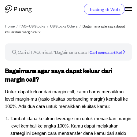
Trading di Web
Home
/
FAQ - US Stocks
/
US Stocks Others
/
Bagaimana agar saya dapat
keluar dari margin call?
Cari semua artikel
Artikel FAQ
Bagaimana agar saya dapat keluar dari
margin call?
Untuk dapat keluar dari margin call, kamu harus menaikkan
level margin-mu (rasio ekuitas berbanding margin) kembali ke
100%. Ada dua cara untuk menaikkan ekuitas kamu:
Tambah dana ke akun leverage-mu untuk menaikkan margin
level kembali ke angka 100%. Kamu dapat melakukan
strategi ini dengan cara mentransfer dana kamu dari saldo