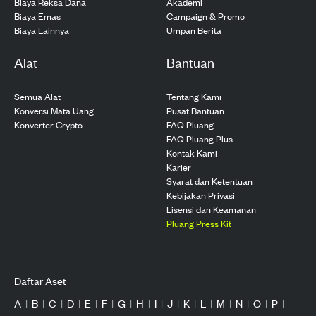
Biaya Reksa Dana
Akademi
Biaya Emas
Campaign & Promo
Biaya Lainnya
Umpan Berita
Alat
Bantuan
Semua Alat
Tentang Kami
Konversi Mata Uang
Pusat Bantuan
Konverter Crypto
FAQ Pluang
FAQ Pluang Plus
Kontak Kami
Karier
Syarat dan Ketentuan
Kebijakan Privasi
Lisensi dan Keamanan
Pluang Press Kit
Daftar Aset
A
|
B
|
C
|
D
|
E
|
F
|
G
|
H
|
I
|
J
|
K
|
L
|
M
|
N
|
O
|
P
|