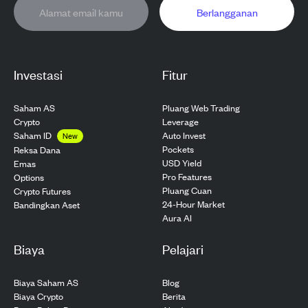
Berlangganan
Investasi
Fitur
Saham AS
Pluang Web Trading
Crypto
Leverage
Saham ID
Auto Invest
New
Pockets
Reksa Dana
USD Yield
Emas
Pro Features
Options
Pluang Cuan
Crypto Futures
24-Hour Market
Bandingkan Aset
Aura AI
Biaya
Pelajari
Biaya Saham AS
Blog
Biaya Crypto
Berita