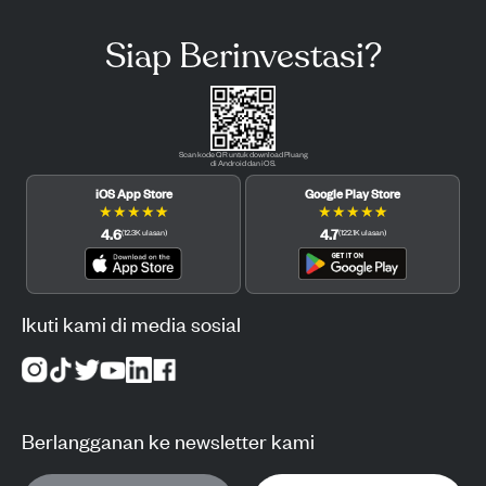
Siap Berinvestasi?
Scan kode QR untuk download Pluang
di Android dan iOS.
iOS App Store
Google Play Store
★
★
★
★
★
★
★
★
★
★
4.6
4.7
(
12.3K
ulasan
)
(
122.1K
ulasan
)
Ikuti kami di media sosial
Berlangganan ke newsletter kami