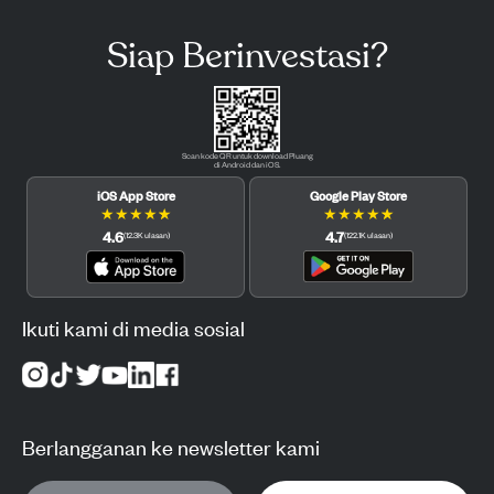
Siap Berinvestasi?
Scan kode QR untuk download Pluang
di Android dan iOS.
iOS App Store
Google Play Store
★
★
★
★
★
★
★
★
★
★
4.6
4.7
(
12.3K
ulasan
)
(
122.1K
ulasan
)
Ikuti kami di media sosial
Berlangganan ke newsletter kami