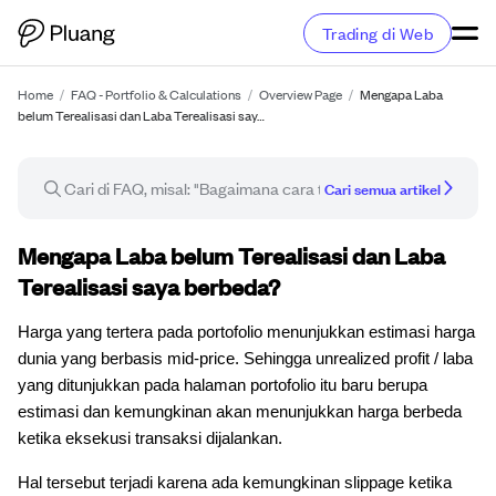
Trading di Web
Home
/
FAQ - Portfolio & Calculations
/
Overview Page
/
Mengapa Laba
belum Terealisasi dan Laba Terealisasi say…
Cari semua artikel
Artikel FAQ
Mengapa Laba belum Terealisasi dan Laba
Terealisasi saya berbeda?
Harga yang tertera pada portofolio menunjukkan estimasi harga
dunia yang berbasis mid-price. Sehingga unrealized profit / laba
yang ditunjukkan pada halaman portofolio itu baru berupa
estimasi dan kemungkinan akan menunjukkan harga berbeda
ketika eksekusi transaksi dijalankan.
Hal tersebut terjadi karena ada kemungkinan slippage ketika