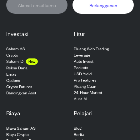
Berlangganan
Investasi
Fitur
Saham AS
Pluang Web Trading
Crypto
Leverage
Saham ID
Auto Invest
New
Pockets
Reksa Dana
USD Yield
Emas
Pro Features
Options
Pluang Cuan
Crypto Futures
24-Hour Market
Bandingkan Aset
Aura AI
Biaya
Pelajari
Biaya Saham AS
Blog
Biaya Crypto
Berita