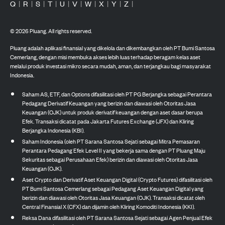
Q
|
R
|
S
|
T
|
U
|
V
|
W
|
X
|
Y
|
Z
|
©
2026
Pluang. All rights reserved.
Pluang adalah aplikasi finansial yang dikelola dan dikembangkan oleh PT Bumi Santosa
Cemerlang, dengan misi membuka akses lebih luas terhadap beragam kelas aset
melalui produk investasi mikro secara mudah, aman, dan terjangkau bagi masyarakat
Indonesia.
Saham AS, ETF, dan Options difasilitasi oleh PT PG Berjangka sebagai Perantara
Pedagang Derivatif Keuangan yang berizin dan diawasi oleh Otoritas Jasa
Keuangan (OJK) untuk produk derivatif keuangan dengan aset dasar berupa
Efek. Transaksi dicatat pada Jakarta Futures Exchange (JFX) dan Kliring
Berjangka Indonesia (KBI).
Saham Indonesia (oleh PT Sarana Santosa Sejati sebagai Mitra Pemasaran
Perantara Pedagang Efek Level II yang bekerja sama dengan PT Pluang Maju
Sekuritas sebagai Perusahaan Efek) berizin dan diawasi oleh Otoritas Jasa
Keuangan (OJK).
Aset Crypto dan Derivatif Aset Keuangan Digital (Crypto Futures) difasilitasi oleh
PT Bumi Santosa Cemerlang sebagai Pedagang Aset Keuangan Digital yang
berizin dan diawasi oleh Otoritas Jasa Keuangan (OJK). Transaksi dicatat oleh
Central Finansial X (CFX) dan dijamin oleh Kliring Komoditi Indonesia (KKI).
Reksa Dana difasilitasi oleh PT Sarana Santosa Sejati sebagai Agen Penjual Efek