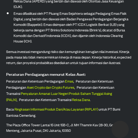
Reksa Dana (APERD) yang berizin dan diawasi oleh Otoritas Jasa Keuangan
(OJK).
Emas difasilitasi oleh PT Pluang Emas Sejahtera sebagai Pedagang Emas Fisik
Digital, yang berizin dan diawasi oleh Badan Pengawas Perdagangan Berjangka
Komoditi (Bappebti). Emas disimpan oleh PT ICDX Logistik Berikat (ILB) yang
bekerja sama dengan PT Brinks Solutions Indonesia (Brink's), dicatat di Bursa
Komoditi dan Derivatif Indonesia (ICDX), dan dijamin oleh Indonesia Clearing
House (ICH).
Semua investasi mengandung risiko dan kemungkinan kerugian nilai investasi. Kinerja
pada masa lalu tidak mencerminkan kinerja di masa depan. Kinerja historikal, expected
return, dan proyeksi probabilitas disediakan untuk tujuan informasi dan ilustrasi.
Peraturan Perdagangan menurut Kelas Aset:
Peraturan dan Ketentuan Perdagangan
Emas
,
Peraturan dan Ketentuan
Perdagangan
Aset Crypto dan Crypto Futures
,
Peraturan dan Ketentuan
Transaksi
Penyaluran Amanat Luar Negeri Produk Saham Tunggal Asing
(PALN)
,
Peraturan dan Ketentuan Transaksi
Reksa Dana
.
Baca
Ringkasan Informasi Produk Dan/Atau Layanan (RIPLAY)
untuk PT Bumi
Santosa Cemerlang.
The Plaza Office Tower Lantai 15 Unit 15B-C, Jl. MH Thamrin Kav 28-30, Gondangdia,
Menteng, Jakarta Pusat, DKI Jakarta, 10350