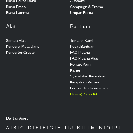
Biaya Reksa Dana
Akademi
Biaya Emas
Campaign & Promo
Biaya Lainnya
Umpan Berita
Alat
Bantuan
Semua Alat
Tentang Kami
Konversi Mata Uang
Pusat Bantuan
Konverter Crypto
FAQ Pluang
FAQ Pluang Plus
Kontak Kami
Karier
Syarat dan Ketentuan
Kebijakan Privasi
Lisensi dan Keamanan
Pluang Press Kit
Daftar Aset
A
|
B
|
C
|
D
|
E
|
F
|
G
|
H
|
I
|
J
|
K
|
L
|
M
|
N
|
O
|
P
|