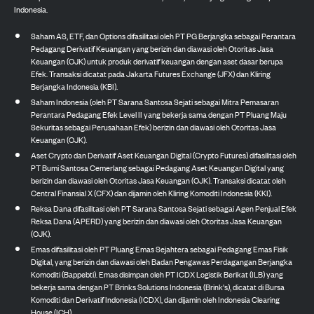
Indonesia.
Saham AS, ETF, dan Options difasilitasi oleh PT PG Berjangka sebagai Perantara
Pedagang Derivatif Keuangan yang berizin dan diawasi oleh Otoritas Jasa
Keuangan (OJK) untuk produk derivatif keuangan dengan aset dasar berupa
Efek. Transaksi dicatat pada Jakarta Futures Exchange (JFX) dan Kliring
Berjangka Indonesia (KBI).
Saham Indonesia (oleh PT Sarana Santosa Sejati sebagai Mitra Pemasaran
Perantara Pedagang Efek Level II yang bekerja sama dengan PT Pluang Maju
Sekuritas sebagai Perusahaan Efek) berizin dan diawasi oleh Otoritas Jasa
Keuangan (OJK).
Aset Crypto dan Derivatif Aset Keuangan Digital (Crypto Futures) difasilitasi oleh
PT Bumi Santosa Cemerlang sebagai Pedagang Aset Keuangan Digital yang
berizin dan diawasi oleh Otoritas Jasa Keuangan (OJK). Transaksi dicatat oleh
Central Finansial X (CFX) dan dijamin oleh Kliring Komoditi Indonesia (KKI).
Reksa Dana difasilitasi oleh PT Sarana Santosa Sejati sebagai Agen Penjual Efek
Reksa Dana (APERD) yang berizin dan diawasi oleh Otoritas Jasa Keuangan
(OJK).
Emas difasilitasi oleh PT Pluang Emas Sejahtera sebagai Pedagang Emas Fisik
Digital, yang berizin dan diawasi oleh Badan Pengawas Perdagangan Berjangka
Komoditi (Bappebti). Emas disimpan oleh PT ICDX Logistik Berikat (ILB) yang
bekerja sama dengan PT Brinks Solutions Indonesia (Brink's), dicatat di Bursa
Komoditi dan Derivatif Indonesia (ICDX), dan dijamin oleh Indonesia Clearing
House (ICH).