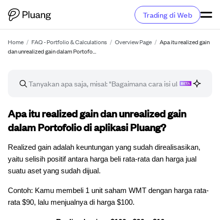
Trading di Web
Home
/
FAQ - Portfolio & Calculations
/
Overview Page
/
Apa itu realized gain
dan unrealized gain dalam Portofo…
Artikel FAQ
Apa itu realized gain dan unrealized gain
dalam Portofolio di aplikasi Pluang?
Realized gain adalah keuntungan yang sudah direalisasikan,
yaitu selisih positif antara harga beli rata-rata dan harga jual
suatu aset yang sudah dijual.
Contoh: Kamu membeli 1 unit saham WMT dengan harga rata-
rata $90, lalu menjualnya di harga $100.