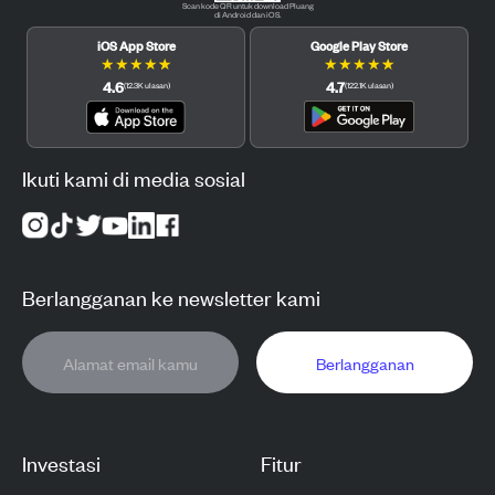
Scan kode QR untuk download Pluang
di Android dan iOS.
iOS App Store
Google Play Store
★
★
★
★
★
★
★
★
★
★
4.6
4.7
(
12.3K
ulasan
)
(
122.1K
ulasan
)
Ikuti kami di media sosial
Berlangganan ke newsletter kami
Berlangganan
Investasi
Fitur