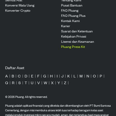
Konversi Mata Uang
Pusat Bantuan
Konverter Crypto
FAQ Pluang
FAQ Pluang Plus
Kontak Kami
Karier
Syarat dan Ketentuan
Kebijakan Privasi
Lisensi dan Keamanan
Pluang Press Kit
Daftar Aset
A
|
B
|
C
|
D
|
E
|
F
|
G
|
H
|
I
|
J
|
K
|
L
|
M
|
N
|
O
|
P
|
Q
|
R
|
S
|
T
|
U
|
V
|
W
|
X
|
Y
|
Z
|
©
2026
Pluang. All rights reserved.
Pluang adalah aplikasi finansial yang dikelola dan dikembangkan oleh PT Bumi Santosa
Cemerlang, dengan misi membuka akses lebih luas terhadap beragam kelas aset
melalui produk investasi mikro secara mudah, aman, dan terjangkau bagi masyarakat