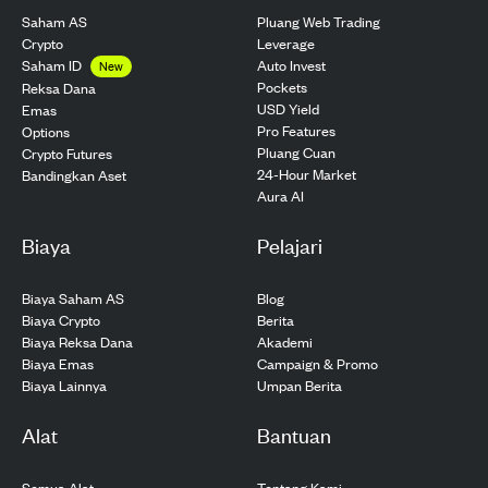
Saham AS
Pluang Web Trading
Crypto
Leverage
Saham ID
Auto Invest
New
Pockets
Reksa Dana
USD Yield
Emas
Pro Features
Options
Pluang Cuan
Crypto Futures
24-Hour Market
Bandingkan Aset
Aura AI
Biaya
Pelajari
Biaya Saham AS
Blog
Biaya Crypto
Berita
Biaya Reksa Dana
Akademi
Biaya Emas
Campaign & Promo
Biaya Lainnya
Umpan Berita
Alat
Bantuan
Semua Alat
Tentang Kami