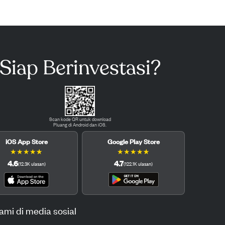
Siap Berinvestasi?
Scan kode QR untuk download
Pluang di Android dan iOS.
iOS App Store
Google Play Store
★
★
★
★
★
★
★
★
★
★
4.6
4.7
(
12.3K
ulasan
)
(
122.1K
ulasan
)
kami di media sosial