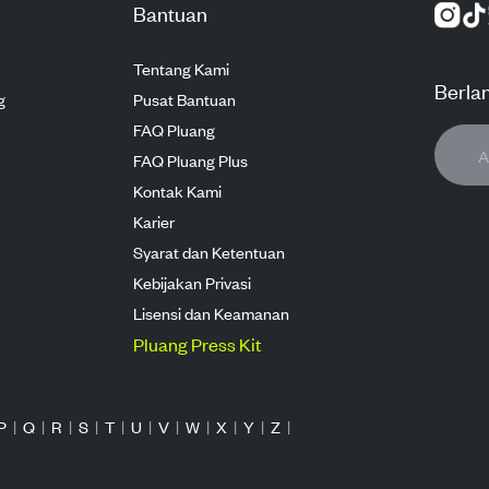
Bantuan
Tentang Kami
Berla
g
Pusat Bantuan
FAQ Pluang
FAQ Pluang Plus
Kontak Kami
Karier
Syarat dan Ketentuan
Kebijakan Privasi
Lisensi dan Keamanan
Pluang Press Kit
P
|
Q
|
R
|
S
|
T
|
U
|
V
|
W
|
X
|
Y
|
Z
|