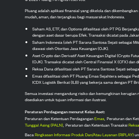
Pluang adalah aplikasi finansial yang dikelola dan dikembangka
mudah, aman, dan terjangkau bagi masyarakat Indonesia.
Saham AS, ETF, dan Options difasilitasi oleh PT PG Berjang
dengan aset dasar berupa Efek. Transaksi dicatat pada Jakar
Saham Indonesia (oleh PT Sarana Santosa Sejati sebagai Mi
diawasi oleh Otoritas Jasa Keuangan (OJK).
Aset Crypto dan Derivatif Aset Keuangan Digital (Crypto Fut
(OJK). Transaksi dicatat oleh Central Finansial X (CFX) dan di
Reksa Dana difasilitasi oleh PT Sarana Santosa Sejati seba
Emas difasilitasi oleh PT Pluang Emas Sejahtera sebagai Pe
ICDX Logistik Berikat (ILB) yang bekerja sama dengan PT Brink
Semua investasi mengandung risiko dan kemungkinan kerugian nilai
disediakan untuk tujuan informasi dan ilustrasi.
Peraturan Perdagangan menurut Kelas Aset:
Peraturan dan Ketentuan Perdagangan
Emas
,
Peraturan dan Ke
Tunggal Asing (PALN)
,
Peraturan dan Ketentuan Transaksi
Reksa
Baca
Ringkasan Informasi Produk Dan/Atau Layanan (RIPLAY)
un