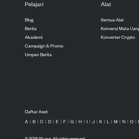
Pelajari
Alat
Blog
Semua Alat
Berita
Konversi Mata Uan
Akademi
Konverter Crypto
Campaign & Promo
Umpan Berita
Daftar Aset
A
|
B
|
C
|
D
|
E
|
F
|
G
|
H
|
I
|
J
|
K
|
L
|
M
|
N
|
O
|
©
2026
Pluang. All rights reserved.