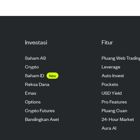
Investasi
Fitur
Saham AS
Pluang Web Tradin
Crypto
Leverage
Saham ID
Auto Invest
New
Reksa Dana
Pockets
Emas
USD Yield
Options
Pro Features
Crypto Futures
Pluang Cuan
Bandingkan Aset
24-Hour Market
Aura AI