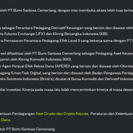
n oleh PT Bumi Santosa Cemerlang, dengan misi membuka akses lebih luas terha
ka sebagai Perantara Pedagang Derivatif Keuangan yang berizin dan diawasi ole
ta Futures Exchange (JFX) dan Kliring Berjangka Indonesia (KBI).
tra Pemasaran Perantara Pedagang Efek Level II yang bekerja sama dengan PT 
ures) difasilitasi oleh PT Bumi Santosa Cemerlang sebagai Pedagang Aset Keuan
jamin oleh Kliring Komoditi Indonesia (KKI).
gai Agen Penjual Efek Reksa Dana (APERD) yang berizin dan diawasi oleh Otorit
dagang Emas Fisik Digital, yang berizin dan diawasi oleh Badan Pengawas Perd
s Solutions Indonesia (Brink's), dicatat di Bursa Komoditi dan Derivatif Indones
 investasi. Kinerja pada masa lalu tidak mencerminkan kinerja di masa depan. K
tentuan Perdagangan
Aset Crypto dan Crypto Futures
,
Peraturan dan Ketentuan
 Dana
.
tuk PT Bumi Santosa Cemerlang.