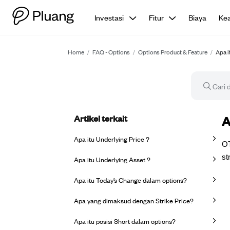
Investasi
Fitur
Biaya
Ke
Home
/
FAQ - Options
/
Options Product & Feature
/
Apa i
Artikel terkait
Ar
A
Apa itu Underlying Price ?
OT
st
Apa itu Underlying Asset ?
Apa itu Today’s Change dalam options?
Apa yang dimaksud dengan Strike Price?
Apa itu posisi Short dalam options?