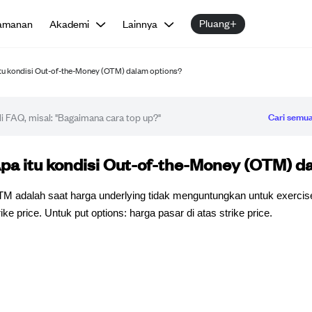
Pluang+
amanan
Akademi
Lainnya
tu kondisi Out-of-the-Money (OTM) dalam options?
Cari semua
tikel FAQ
pa itu kondisi Out-of-the-Money (OTM) d
M adalah saat harga underlying tidak menguntungkan untuk exercise.
rike price. Untuk put options: harga pasar di atas strike price.