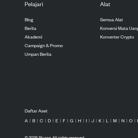
Pelajari
Alat
Blog
Semua Alat
Berita
Konversi Mata Uan
Akademi
Konverter Crypto
Campaign & Promo
Umpan Berita
Daftar Aset
A
|
B
|
C
|
D
|
E
|
F
|
G
|
H
|
I
|
J
|
K
|
L
|
M
|
N
|
O
|
©
2026
Pluang. All rights reserved.