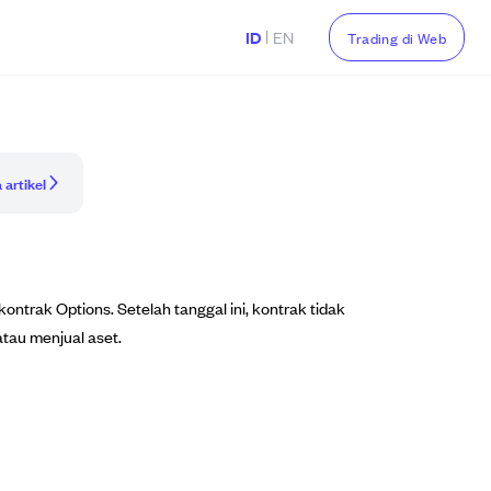
|
ID
EN
Trading di Web
 artikel
ontrak Options. Setelah tanggal ini, kontrak tidak
atau menjual aset.