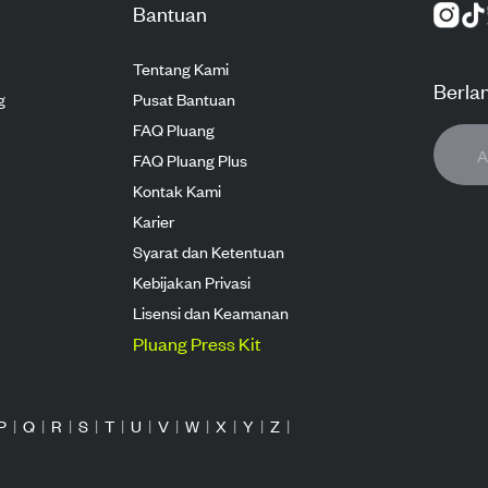
Bantuan
Tentang Kami
Berla
g
Pusat Bantuan
FAQ Pluang
FAQ Pluang Plus
Kontak Kami
Karier
Syarat dan Ketentuan
Kebijakan Privasi
Lisensi dan Keamanan
Pluang Press Kit
P
|
Q
|
R
|
S
|
T
|
U
|
V
|
W
|
X
|
Y
|
Z
|