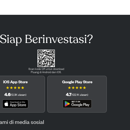
Siap Berinvestasi?
Scan kode QR untuk download
Pluang di Android dan iOS.
iOS App Store
Google Play Store
★
★
★
★
★
★
★
★
★
★
4.6
4.7
(
12.3K
ulasan
)
(
122.1K
ulasan
)
kami di media sosial