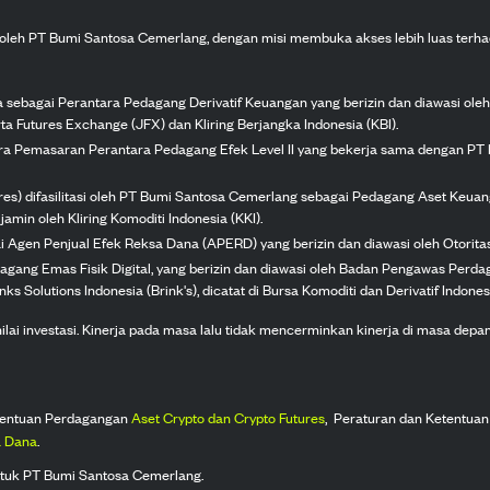
n oleh PT Bumi Santosa Cemerlang, dengan misi membuka akses lebih luas terha
ka sebagai Perantara Pedagang Derivatif Keuangan yang berizin dan diawasi ole
ta Futures Exchange (JFX) dan Kliring Berjangka Indonesia (KBI).
tra Pemasaran Perantara Pedagang Efek Level II yang bekerja sama dengan PT 
ures) difasilitasi oleh PT Bumi Santosa Cemerlang sebagai Pedagang Aset Keuan
jamin oleh Kliring Komoditi Indonesia (KKI).
gai Agen Penjual Efek Reksa Dana (APERD) yang berizin dan diawasi oleh Otorit
dagang Emas Fisik Digital, yang berizin dan diawasi oleh Badan Pengawas Perd
s Solutions Indonesia (Brink's), dicatat di Bursa Komoditi dan Derivatif Indones
 investasi. Kinerja pada masa lalu tidak mencerminkan kinerja di masa depan. K
tentuan Perdagangan
Aset Crypto dan Crypto Futures
,
Peraturan dan Ketentuan
 Dana
.
tuk PT Bumi Santosa Cemerlang.