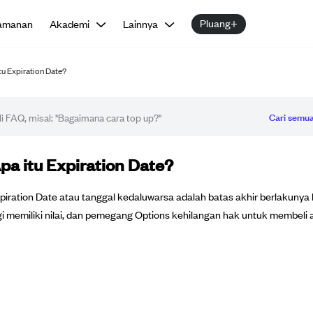
Pluang+
amanan
Akademi
Lainnya
tu Expiration Date?
Cari semua
tikel FAQ
pa itu Expiration Date?
piration Date atau tanggal kedaluwarsa adalah batas akhir berlakunya k
gi memiliki nilai, dan pemegang Options kehilangan hak untuk membeli 