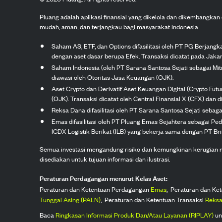
Pluang adalah aplikasi finansial yang dikelola dan dikembangka
mudah, aman, dan terjangkau bagi masyarakat Indonesia.
Saham AS, ETF, dan Options difasilitasi oleh PT PG Berjang
dengan aset dasar berupa Efek. Transaksi dicatat pada Jakar
Saham Indonesia (oleh PT Sarana Santosa Sejati sebagai Mi
diawasi oleh Otoritas Jasa Keuangan (OJK).
Aset Crypto dan Derivatif Aset Keuangan Digital (Crypto Fut
(OJK). Transaksi dicatat oleh Central Finansial X (CFX) dan di
Reksa Dana difasilitasi oleh PT Sarana Santosa Sejati seba
Emas difasilitasi oleh PT Pluang Emas Sejahtera sebagai Pe
ICDX Logistik Berikat (ILB) yang bekerja sama dengan PT Brink
Semua investasi mengandung risiko dan kemungkinan kerugian nilai
disediakan untuk tujuan informasi dan ilustrasi.
Peraturan Perdagangan menurut Kelas Aset:
Peraturan dan Ketentuan Perdagangan
Emas
,
Peraturan dan Ke
Tunggal Asing (PALN)
,
Peraturan dan Ketentuan Transaksi
Reksa
Baca
Ringkasan Informasi Produk Dan/Atau Layanan (RIPLAY)
un