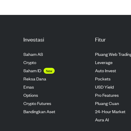
Investasi
Fitur
Saham AS
Pluang Web Tradin
Crypto
Leverage
Saham ID
Auto Invest
New
Reksa Dana
Pockets
Emas
USD Yield
Options
Pro Features
Crypto Futures
Pluang Cuan
Bandingkan Aset
24-Hour Market
Aura AI