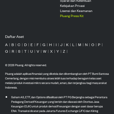
Syarat dan Ketentuan
Kebijakan Privasi
Lisensi dan Keamanan
Pluang Press Kit
Daftar Aset
A
|
B
|
C
|
D
|
E
|
F
|
G
|
H
|
I
|
J
|
K
|
L
|
M
|
N
|
O
|
P
|
Q
|
R
|
S
|
T
|
U
|
V
|
W
|
X
|
Y
|
Z
|
©
2026
Pluang. All rights reserved.
Pluang adalah aplikasi finansial yang dikelola dan dikembangkan oleh PT Bumi Santosa
Cemerlang, dengan misi membuka akses lebih luas terhadap beragam kelas aset
melalui produk investasi mikro secara mudah, aman, dan terjangkau bagi masyarakat
Indonesia.
Saham AS, ETF, dan Options difasilitasi oleh PT PG Berjangka sebagai Perantara
Pedagang Derivatif Keuangan yang berizin dan diawasi oleh Otoritas Jasa
Keuangan (OJK) untuk produk derivatif keuangan dengan aset dasar berupa
Efek. Transaksi dicatat pada Jakarta Futures Exchange (JFX) dan Kliring