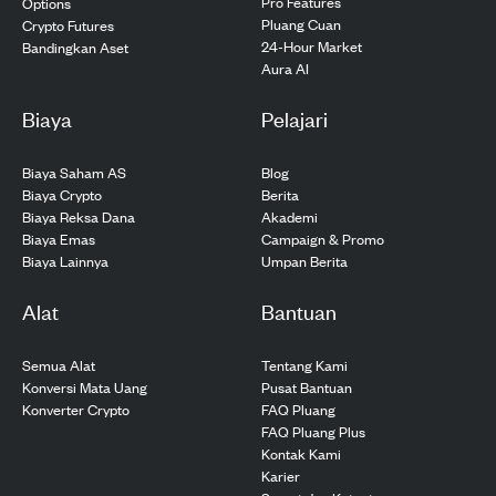
Pro Features
Options
Pluang Cuan
Crypto Futures
24-Hour Market
Bandingkan Aset
Aura AI
Biaya
Pelajari
Biaya Saham AS
Blog
Biaya Crypto
Berita
Biaya Reksa Dana
Akademi
Biaya Emas
Campaign & Promo
Biaya Lainnya
Umpan Berita
Alat
Bantuan
Semua Alat
Tentang Kami
Konversi Mata Uang
Pusat Bantuan
Konverter Crypto
FAQ Pluang
FAQ Pluang Plus
Kontak Kami
Karier