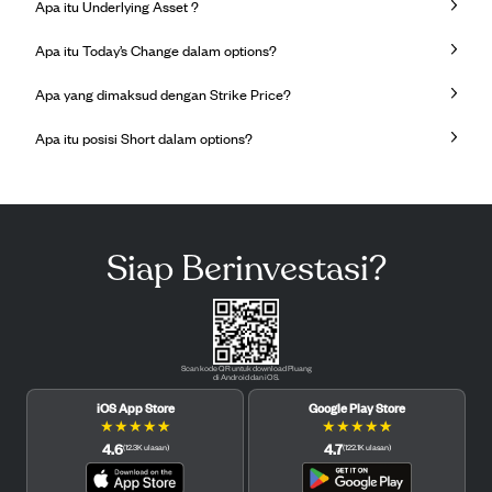
Apa itu Underlying Asset ?
Apa itu Today’s Change dalam options?
Apa yang dimaksud dengan Strike Price?
Apa itu posisi Short dalam options?
Siap Berinvestasi?
Scan kode QR untuk download Pluang
di Android dan iOS.
iOS App Store
Google Play Store
★
★
★
★
★
★
★
★
★
★
4.6
4.7
(
12.3K
ulasan
)
(
122.1K
ulasan
)