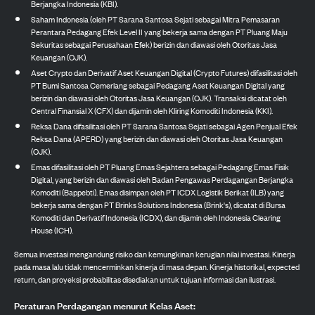
Berjangka Indonesia (KBI).
Saham Indonesia (oleh PT Sarana Santosa Sejati sebagai Mitra Pemasaran
Perantara Pedagang Efek Level II yang bekerja sama dengan PT Pluang Maju
Sekuritas sebagai Perusahaan Efek) berizin dan diawasi oleh Otoritas Jasa
Keuangan (OJK).
Aset Crypto dan Derivatif Aset Keuangan Digital (Crypto Futures) difasilitasi oleh
PT Bumi Santosa Cemerlang sebagai Pedagang Aset Keuangan Digital yang
berizin dan diawasi oleh Otoritas Jasa Keuangan (OJK). Transaksi dicatat oleh
Central Finansial X (CFX) dan dijamin oleh Kliring Komoditi Indonesia (KKI).
Reksa Dana difasilitasi oleh PT Sarana Santosa Sejati sebagai Agen Penjual Efek
Reksa Dana (APERD) yang berizin dan diawasi oleh Otoritas Jasa Keuangan
(OJK).
Emas difasilitasi oleh PT Pluang Emas Sejahtera sebagai Pedagang Emas Fisik
Digital, yang berizin dan diawasi oleh Badan Pengawas Perdagangan Berjangka
Komoditi (Bappebti). Emas disimpan oleh PT ICDX Logistik Berikat (ILB) yang
bekerja sama dengan PT Brinks Solutions Indonesia (Brink's), dicatat di Bursa
Komoditi dan Derivatif Indonesia (ICDX), dan dijamin oleh Indonesia Clearing
House (ICH).
Semua investasi mengandung risiko dan kemungkinan kerugian nilai investasi. Kinerja
pada masa lalu tidak mencerminkan kinerja di masa depan. Kinerja historikal, expected
return, dan proyeksi probabilitas disediakan untuk tujuan informasi dan ilustrasi.
Peraturan Perdagangan menurut Kelas Aset: