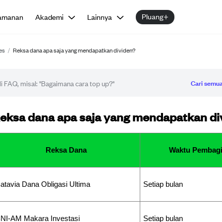
Pluang+
amanan
Akademi
Lainnya
es
/
Reksa dana apa saja yang mendapatkan dividen?
Cari semua
tikel FAQ
eksa dana apa saja yang mendapatkan di
Reksa Dana
Waktu Pembagi
atavia Dana Obligasi Ultima
Setiap bulan
NI-AM Makara Investasi
Setiap bulan