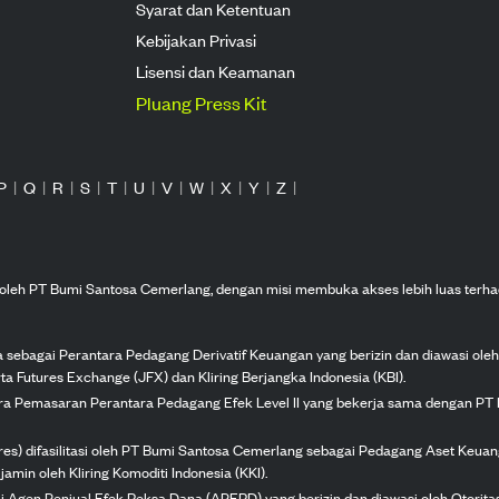
Syarat dan Ketentuan
Kebijakan Privasi
Lisensi dan Keamanan
Pluang Press Kit
P
|
Q
|
R
|
S
|
T
|
U
|
V
|
W
|
X
|
Y
|
Z
|
n oleh PT Bumi Santosa Cemerlang, dengan misi membuka akses lebih luas terha
ka sebagai Perantara Pedagang Derivatif Keuangan yang berizin dan diawasi ole
ta Futures Exchange (JFX) dan Kliring Berjangka Indonesia (KBI).
tra Pemasaran Perantara Pedagang Efek Level II yang bekerja sama dengan PT 
ures) difasilitasi oleh PT Bumi Santosa Cemerlang sebagai Pedagang Aset Keuan
jamin oleh Kliring Komoditi Indonesia (KKI).
gai Agen Penjual Efek Reksa Dana (APERD) yang berizin dan diawasi oleh Otorit