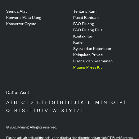
Semua Alat
Tentang Kami
Konversi Mata Uang
Pusat Bantuan
Konverter Crypto
FAQ Pluang
FAQ Pluang Plus
Kontak Kami
Karier
Syarat dan Ketentuan
Kebijakan Privasi
Lisensi dan Keamanan
Pluang Press Kit
Daftar Aset
A
|
B
|
C
|
D
|
E
|
F
|
G
|
H
|
I
|
J
|
K
|
L
|
M
|
N
|
O
|
P
|
Q
|
R
|
S
|
T
|
U
|
V
|
W
|
X
|
Y
|
Z
|
©
2026
Pluang. All rights reserved.
Pluang adalah aplikasi finansial yang dikelola dan dikembangkan oleh PT Bumi Santosa