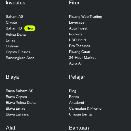
Investasi
Fitur
Saham AS
Pluang Web Trading
Crypto
Leverage
Saham ID
Auto Invest
New
Pockets
Reksa Dana
USD Yield
Emas
Pro Features
Options
Pluang Cuan
Crypto Futures
24-Hour Market
Bandingkan Aset
Aura AI
Biaya
Pelajari
Biaya Saham AS
Blog
Biaya Crypto
Berita
Biaya Reksa Dana
Akademi
Biaya Emas
Campaign & Promo
Biaya Lainnya
Umpan Berita
Alat
Bantuan