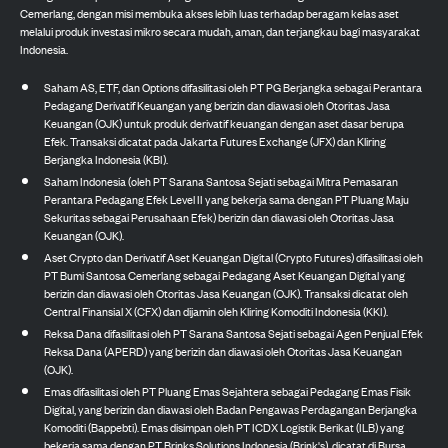
Cemerlang, dengan misi membuka akses lebih luas terhadap beragam kelas aset
melalui produk investasi mikro secara mudah, aman, dan terjangkau bagi masyarakat
Indonesia.
Saham AS, ETF, dan Options difasilitasi oleh PT PG Berjangka sebagai Perantara
Pedagang Derivatif Keuangan yang berizin dan diawasi oleh Otoritas Jasa
Keuangan (OJK) untuk produk derivatif keuangan dengan aset dasar berupa
Efek. Transaksi dicatat pada Jakarta Futures Exchange (JFX) dan Kliring
Berjangka Indonesia (KBI).
Saham Indonesia (oleh PT Sarana Santosa Sejati sebagai Mitra Pemasaran
Perantara Pedagang Efek Level II yang bekerja sama dengan PT Pluang Maju
Sekuritas sebagai Perusahaan Efek) berizin dan diawasi oleh Otoritas Jasa
Keuangan (OJK).
Aset Crypto dan Derivatif Aset Keuangan Digital (Crypto Futures) difasilitasi oleh
PT Bumi Santosa Cemerlang sebagai Pedagang Aset Keuangan Digital yang
berizin dan diawasi oleh Otoritas Jasa Keuangan (OJK). Transaksi dicatat oleh
Central Finansial X (CFX) dan dijamin oleh Kliring Komoditi Indonesia (KKI).
Reksa Dana difasilitasi oleh PT Sarana Santosa Sejati sebagai Agen Penjual Efek
Reksa Dana (APERD) yang berizin dan diawasi oleh Otoritas Jasa Keuangan
(OJK).
Emas difasilitasi oleh PT Pluang Emas Sejahtera sebagai Pedagang Emas Fisik
Digital, yang berizin dan diawasi oleh Badan Pengawas Perdagangan Berjangka
Komoditi (Bappebti). Emas disimpan oleh PT ICDX Logistik Berikat (ILB) yang
bekerja sama dengan PT Brinks Solutions Indonesia (Brink's), dicatat di Bursa