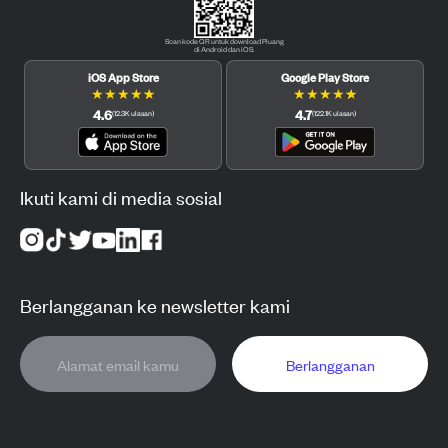
Scan kode QR untuk download Pluang
di Android dan iOS.
iOS App Store
Google Play Store
★
★
★
★
★
★
★
★
★
★
4.6
4.7
(
12.3K
ulasan
)
(
122.1K
ulasan
)
Ikuti kami di media sosial
Berlangganan ke newsletter kami
Berlangganan