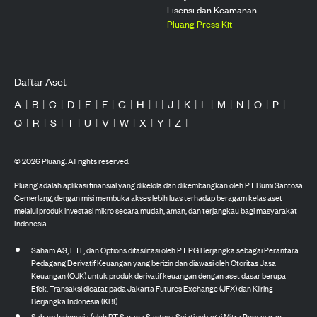
Lisensi dan Keamanan
Pluang Press Kit
Daftar Aset
A
|
B
|
C
|
D
|
E
|
F
|
G
|
H
|
I
|
J
|
K
|
L
|
M
|
N
|
O
|
P
|
Q
|
R
|
S
|
T
|
U
|
V
|
W
|
X
|
Y
|
Z
|
©
2026
Pluang. All rights reserved.
Pluang adalah aplikasi finansial yang dikelola dan dikembangkan oleh PT Bumi Santosa
Cemerlang, dengan misi membuka akses lebih luas terhadap beragam kelas aset
melalui produk investasi mikro secara mudah, aman, dan terjangkau bagi masyarakat
Indonesia.
Saham AS, ETF, dan Options difasilitasi oleh PT PG Berjangka sebagai Perantara
Pedagang Derivatif Keuangan yang berizin dan diawasi oleh Otoritas Jasa
Keuangan (OJK) untuk produk derivatif keuangan dengan aset dasar berupa
Efek. Transaksi dicatat pada Jakarta Futures Exchange (JFX) dan Kliring
Berjangka Indonesia (KBI).
Saham Indonesia (oleh PT Sarana Santosa Sejati sebagai Mitra Pemasaran