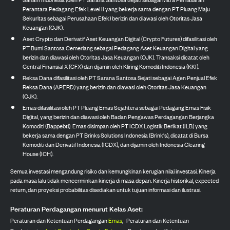
Perantara Pedagang Efek Level II yang bekerja sama dengan PT Pluang Maju
Sekuritas sebagai Perusahaan Efek) berizin dan diawasi oleh Otoritas Jasa
Keuangan (OJK).
Aset Crypto dan Derivatif Aset Keuangan Digital (Crypto Futures) difasilitasi oleh
PT Bumi Santosa Cemerlang sebagai Pedagang Aset Keuangan Digital yang
berizin dan diawasi oleh Otoritas Jasa Keuangan (OJK). Transaksi dicatat oleh
Central Finansial X (CFX) dan dijamin oleh Kliring Komoditi Indonesia (KKI).
Reksa Dana difasilitasi oleh PT Sarana Santosa Sejati sebagai Agen Penjual Efek
Reksa Dana (APERD) yang berizin dan diawasi oleh Otoritas Jasa Keuangan
(OJK).
Emas difasilitasi oleh PT Pluang Emas Sejahtera sebagai Pedagang Emas Fisik
Digital, yang berizin dan diawasi oleh Badan Pengawas Perdagangan Berjangka
Komoditi (Bappebti). Emas disimpan oleh PT ICDX Logistik Berikat (ILB) yang
bekerja sama dengan PT Brinks Solutions Indonesia (Brink's), dicatat di Bursa
Komoditi dan Derivatif Indonesia (ICDX), dan dijamin oleh Indonesia Clearing
House (ICH).
Semua investasi mengandung risiko dan kemungkinan kerugian nilai investasi. Kinerja
pada masa lalu tidak mencerminkan kinerja di masa depan. Kinerja historikal, expected
return, dan proyeksi probabilitas disediakan untuk tujuan informasi dan ilustrasi.
Peraturan Perdagangan menurut Kelas Aset:
Peraturan dan Ketentuan Perdagangan
Emas
,
Peraturan dan Ketentuan