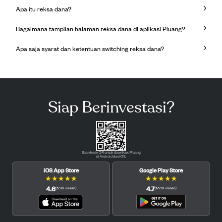
Apa itu reksa dana?
Bagaimana tampilan halaman reksa dana di aplikasi Pluang?
Apa saja syarat dan ketentuan switching reksa dana?
Siap Berinvestasi?
Scan kode QR untuk download Pluang
di Android dan iOS.
iOS App Store
Google Play Store
★
★
★
★
★
★
★
★
★
★
4.6
4.7
(
12.3K
ulasan
)
(
122.1K
ulasan
)