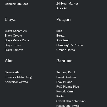
24-Hour Market
Bandingkan Aset
Aura AI
Biaya
Pelajari
Biaya Saham AS
Blog
Biaya Crypto
Berita
Biaya Reksa Dana
Akademi
Biaya Emas
Campaign & Promo
Biaya Lainnya
Umpan Berita
Alat
Bantuan
Semua Alat
Tentang Kami
Konversi Mata Uang
Pusat Bantuan
Konverter Crypto
FAQ Pluang
FAQ Pluang Plus
Kontak Kami
Karier
Syarat dan Ketentuan
Kebijakan Privasi